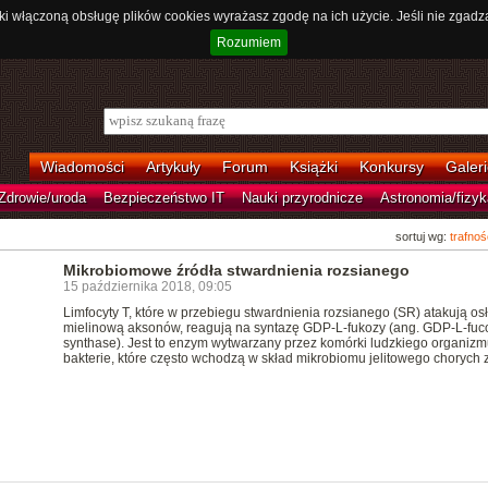
ki włączoną obsługę plików cookies wyrażasz zgodę na ich użycie. Jeśli nie zgadz
Rozumiem
Wiadomości
Artykuły
Forum
Książki
Konkursy
Galeri
Zdrowie/uroda
Bezpieczeństwo IT
Nauki przyrodnicze
Astronomia/fizyk
sortuj wg:
trafnoś
Mikrobiomowe źródła stwardnienia rozsianego
15 października 2018, 09:05
Limfocyty T, które w przebiegu stwardnienia rozsianego (SR) atakują os
mielinową aksonów, reagują na syntazę GDP-L-fukozy (ang. GDP-L-fuc
synthase). Jest to enzym wytwarzany przez komórki ludzkiego organizm
bakterie, które często wchodzą w skład mikrobiomu jelitowego chorych 