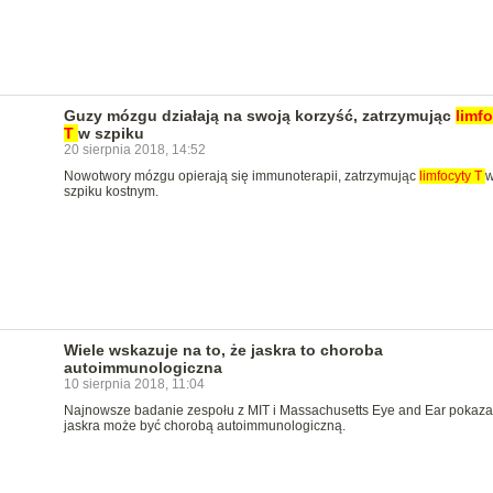
Guzy mózgu działają na swoją korzyść, zatrzymując
limf
T
w szpiku
20 sierpnia 2018, 14:52
Nowotwory mózgu opierają się immunoterapii, zatrzymując
limfocyty
T
szpiku kostnym.
Wiele wskazuje na to, że jaskra to choroba
autoimmunologiczna
10 sierpnia 2018, 11:04
Najnowsze badanie zespołu z MIT i Massachusetts Eye and Ear pokazał
jaskra może być chorobą autoimmunologiczną.