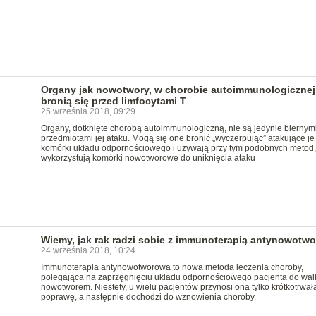
Organy jak nowotwory, w chorobie autoimmunologicznej
bronią się przed limfocytami T
25 września 2018, 09:29
Organy, dotknięte chorobą autoimmunologiczną, nie są jedynie biernym
przedmiotami jej ataku. Mogą się one bronić „wyczerpując” atakujące je
komórki układu odpornościowego i używają przy tym podobnych metod, 
wykorzystują komórki nowotworowe do uniknięcia ataku
Wiemy, jak rak radzi sobie z immunoterapią antynowotw
24 września 2018, 10:24
Immunoterapia antynowotworowa to nowa metoda leczenia choroby,
polegająca na zaprzęgnięciu układu odpornościowego pacjenta do walk
nowotworem. Niestety, u wielu pacjentów przynosi ona tylko krótkotrwał
poprawę, a następnie dochodzi do wznowienia choroby.