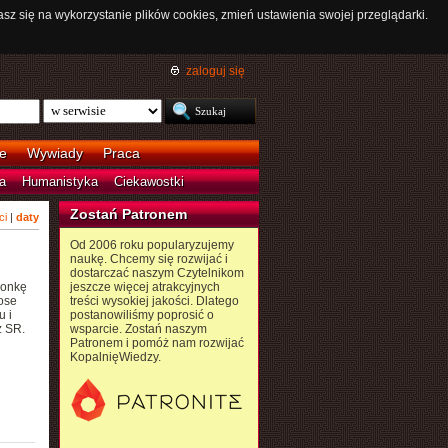
asz się na wykorzystanie plików cookies, zmień ustawienia swojej przeglądarki.
zaloguj się
e
Wywiady
Praca
a
Humanistyka
Ciekawostki
Zostań Patronem
ci
|
daty
Od 2006 roku popularyzujemy
naukę. Chcemy się rozwijać i
dostarczać naszym Czytelnikom
łonkę
jeszcze więcej atrakcyjnych
ose
treści wysokiej jakości. Dlatego
u i
postanowiliśmy poprosić o
z SR.
wsparcie. Zostań naszym
Patronem i pomóż nam rozwijać
KopalnięWiedzy.