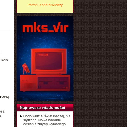
Patroni KopalniWiedzy
i
jakie
orową
Najnowsze wiadomości
i z
ą
Dodo widział świat inaczej, niż
sądzono. Nowe badanie
odsłania zmysły wymarłego