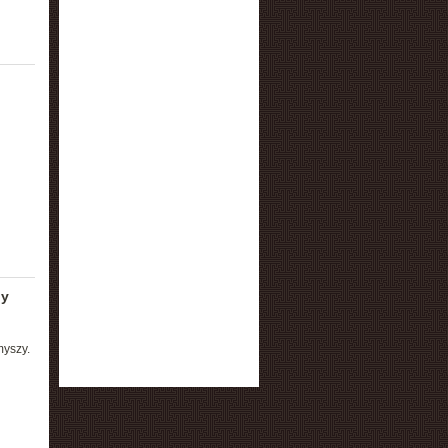
py
myszy.