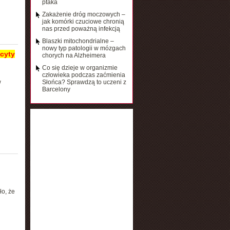
ptaka
Zakażenie dróg moczowych –
jak komórki czuciowe chronią
nas przed poważną infekcją
Blaszki mitochondrialne –
nowy typ patologii w mózgach
ocyty
chorych na Alzheimera
Co się dzieje w organizmie
człowieka podczas zaćmienia
w
Słońca? Sprawdzą to uczeni z
Barcelony
o, że