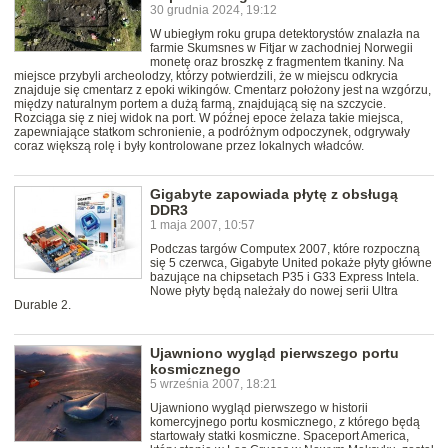
30 grudnia 2024, 19:12
W ubiegłym roku grupa detektorystów znalazła na
farmie Skumsnes w Fitjar w zachodniej Norwegii
monetę oraz broszkę z fragmentem tkaniny. Na
miejsce przybyli archeolodzy, którzy potwierdzili, że w miejscu odkrycia
znajduje się cmentarz z epoki wikingów. Cmentarz położony jest na wzgórzu,
między naturalnym portem a dużą farmą, znajdującą się na szczycie.
Rozciąga się z niej widok na port. W późnej epoce żelaza takie miejsca,
zapewniające statkom schronienie, a podróżnym odpoczynek, odgrywały
coraz większą rolę i były kontrolowane przez lokalnych władców.
Gigabyte zapowiada płytę z obsługą
DDR3
1 maja 2007, 10:57
Podczas targów Computex 2007, które rozpoczną
się 5 czerwca, Gigabyte United pokaże płyty główne
bazujące na chipsetach P35 i G33 Express Intela.
Nowe płyty będą należały do nowej serii Ultra
Durable 2.
Ujawniono wygląd pierwszego portu
kosmicznego
5 września 2007, 18:21
Ujawniono wygląd pierwszego w historii
komercyjnego portu kosmicznego, z którego będą
startowały statki kosmiczne. Spaceport America,