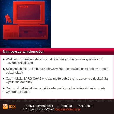
Najnowsze wiadomości
W etruskim mieście odkryto rytualną studnię z nienaruszonymi darami i
ludzkimi szkieletami
Sztuczna inteligencja po raz pierwszy zaprojektowała funkcjonalny genom
bakteriofaga
Czy infekcja SARS-CoV-2 w ciąży może odbić się na zdrowiu dziecka? Są
wyniki metaanalizy
Dodo widział świat inaczej, niż sądzono. Nowe badanie odsłania zmysły
wymarłego ptaka
Polityka prywatności
|
Kontakt
Szkolenia
© Copyright 2006-2026
KopalniaWiedzy.pl