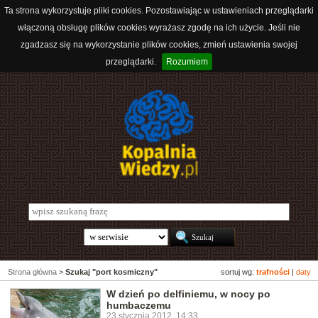
Ta strona wykorzystuje pliki cookies. Pozostawiając w ustawieniach przeglądarki
włączoną obsługę plików cookies wyrażasz zgodę na ich użycie. Jeśli nie
zgadzasz się na wykorzystanie plików cookies, zmień ustawienia swojej
przeglądarki.
Rozumiem
Strona główna
>
Szukaj "port kosmiczny"
sortuj wg:
trafności
|
daty
W dzień po delfiniemu, w nocy po
humbaczemu
23 stycznia 2012, 14:33