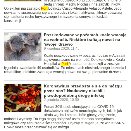
Międzynarodowego Portu Lotniczego Chinchero
będą chronić Machu Picchu i inne zabytki Inków.
Obiekt ten ma zastąpić
Port
Lotniczy Cusco-Alejando Velasco Astete. Jego
powstaniu sprzeciwiają się archeolodzy i lokalni aktywiści, którzy obawiają
się nasilenia ruchu turystycznego i zniszczenia cennych inkaskich
konstrukcji.
Poszkodowane w pożarach koale wracają
na wolność. Niektóre trafiają nawet na
'swoje' drzewo
9 kwietnia 2020, 11:45
Koale poszkodowane w pożarach buszu w Australii
są wypuszczane na wolność. Opiekunowie z Koala
Hospital w
Port
Macquarie rozpoczęli w zeszłym
tygodniu uwalnianie 49 osobników. Po miesiącach niestrudzonego leczenia i
rehabilitacji niektóre zwierzęta wracają nawet na swoje pierwotne drzewa.
Koronawirus przedostaje się do mózgu
przez nos? Naukowcy określili
prawdopodobną drogę infekcji
2 grudnia 2020, 10:50
Ponad 30% osób chorujących na COVID-19
doświadcza objawów neurologicznych, takich jak
utrata węchu i smaku, bóle głowy, zmęczenie,
mdłości i wymioty. Do tego mogą dołączać ostra choroba naczyniowo-
mózgowa czy zaburzenia świadomości. Objawy te sugerują, że wirus SARS-
CoV-2 może przedostawać się do mózgu