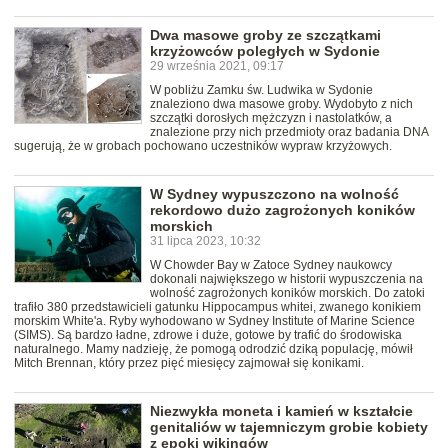
Dwa masowe groby ze szczątkami
krzyżowców poległych w Sydonie
29 września 2021, 09:17
W pobliżu Zamku św. Ludwika w Sydonie
znaleziono dwa masowe groby. Wydobyto z nich
szczątki dorosłych mężczyzn i nastolatków, a
znalezione przy nich przedmioty oraz badania DNA
sugerują, że w grobach pochowano uczestników wypraw krzyżowych.
W Sydney wypuszczono na wolność
rekordowo dużo zagrożonych koników
morskich
31 lipca 2023, 10:32
W Chowder Bay w Zatoce Sydney naukowcy
dokonali największego w historii wypuszczenia na
wolność zagrożonych koników morskich. Do zatoki
trafiło 380 przedstawicieli gatunku Hippocampus whitei, zwanego konikiem
morskim White'a. Ryby wyhodowano w Sydney Institute of Marine Science
(SIMS). Są bardzo ładne, zdrowe i duże, gotowe by trafić do środowiska
naturalnego. Mamy nadzieję, że pomogą odrodzić dziką populację, mówił
Mitch Brennan, który przez pięć miesięcy zajmował się konikami.
Niezwykła moneta i kamień w kształcie
genitaliów w tajemniczym grobie kobiety
z epoki wikingów