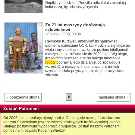
Gupiki trynidadzkie (Poecilia reticulata) zmieniają
kolor oczu, by odstraszyć rywala.
Za 21 lat maszyny dorównają
człowiekowi
18 lutego 2008, 09:38
Raymond Kurzweil, amerykański naukowiec i
pionier w dziedzinie OCR, który udziela się także na
wielu innych polach, uważa, że poziom inteligencji
maszyn i ludzi zrówna się do 2029 roku. Wg niego,
już wkrótce wszczepiane do mózgu niewielkie
roboty
poprawią jego działanie, co spowoduje
wzrost IQ, a maszyny implantowane w innych
częściach ciała przyczynią się do poprawy stanu
zdrowia.
…
8
…
« poprzednia strona
następna strona »
Zostań Patronem
Od 2006 roku popularyzujemy naukę. Chcemy się rozwijać i dostarczać
naszym Czytelnikom jeszcze więcej atrakcyjnych treści wysokiej jakości.
Dlatego postanowiliśmy poprosić o wsparcie. Zostań naszym Patronem i
pomóż nam rozwijać KopalnięWiedzy.