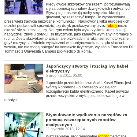
Kiedy dwoje skrzypków gra razem, porozumiewają
się za pomocą sygnałów dźwiękowych i optycznych.
Słyszą się, obserwują ruchy smyczka, kiwają
głowami, by zaznaczyć tempo. To wypracowana
przez wieki tradycja muzycznej komunikacji. Naukowcy z kilku europejskich
uczelni postanowili sprawdzić, czy dotyk przekazywany przez
roboty
może
okazać się skuteczniejszy. Naszym celem było wykorzystanie komunikacji
haptycznej, zmysłu dotyku i sił fizycznych, jako kanałów wymiany informacji o
ruchu. Duety skrzypków to wspaniałe przykłady interakcji sensomotorycznej,
gdyż muzycy są świetnie wyćwiczeni w koordynowaniu narządu słuchu i
wzroku, ale nie mogą polegać na kontakcie fizycznym, wyjaśnia Francesco Di
Tommaso z Università Campus Bio-Medico di Roma.
Japończycy stworzyli rozciągliwy kabel
elektryczny
5 grudnia 2011, 05:00
Japońskie przedsiębiorstwo Asahi Kasei Fibers jest
twórcą Robodena - pierwszego w dziejach
rozciągliwego kabla elektrycznego. Kabel powstał
przede wszystkim z myślą o zastosowaniu go w
robotyce.
Stymulowanie wydłużania narządów za
pomocą wszczepialnych robotów
medycznych
11 stycznia 2018, 12:14
Wszczepialne, programowalne
roboty
medyczne