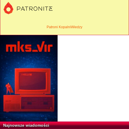
Patroni KopalniWiedzy
Najnowsze wiadomości