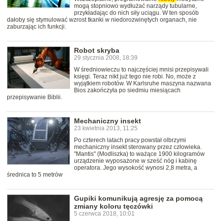
mogą stopniowo wydłużać narządy tubularne,
przykładając do nich siły uciągu. W ten sposób
dałoby się stymulować wzrost tkanki w niedorozwinętych organach, nie
zaburzając ich funkcji.
Robot skryba
29 stycznia 2008, 18:39
W średniowieczu to najczęściej mnisi przepisywali
księgi. Teraz nikt już tego nie robi. No, może z
wyjątkiem robotów. W Karlsruhe maszyna nazwana
Bios zakończyła po siedmiu miesiącach
przepisywanie Biblii.
Mechaniczny insekt
23 kwietnia 2013, 11:25
Po czterech latach pracy powstał olbrzymi
mechaniczny insekt sterowany przez człowieka.
"Mantis" (Modliszka) to ważące 1900 kilogramów
urządzenie wyposażone w sześć nóg i kabinę
operatora. Jego wysokość wynosi 2,8 metra, a
średnica to 5 metrów
Gupiki komunikują agresję za pomocą
zmiany koloru tęczówki
5 czerwca 2018, 10:01