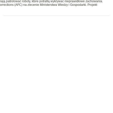
mają patrolować roboty, które potrafią wykrywać nieprawidłowe zachowania.
rrections (AFC) na zlecenie Ministerstwa Wiedzy i Gospodarki. Projekt