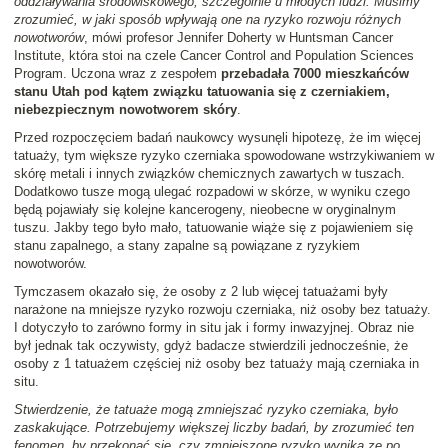
oddziaływania środowiskowego, szczególnie u młodych ludzi. Musimy
zrozumieć, w jaki sposób wpływają one na ryzyko rozwoju różnych
nowotworów
, mówi profesor Jennifer Doherty w Huntsman Cancer
Institute, która stoi na czele Cancer Control and Population Sciences
Program. Uczona wraz z zespołem
przebadała 7000 mieszkańców
stanu Utah pod kątem związku tatuowania się z czerniakiem,
niebezpiecznym nowotworem skóry
.
Przed rozpoczęciem badań naukowcy wysunęli hipotezę, że im więcej
tatuaży, tym większe ryzyko czerniaka spowodowane wstrzykiwaniem w
skórę metali i innych związków chemicznych zawartych w tuszach.
Dodatkowo tusze mogą ulegać rozpadowi w skórze, w wyniku czego
będą pojawiały się kolejne kancerogeny, nieobecne w oryginalnym
tuszu. Jakby tego było mało, tatuowanie wiąże się z pojawieniem się
stanu zapalnego, a stany zapalne są powiązane z ryzykiem
nowotworów.
Tymczasem okazało się, że osoby z 2 lub więcej tatuażami były
narażone na mniejsze ryzyko rozwoju czerniaka, niż osoby bez tatuaży.
I dotyczyło to zarówno formy in situ jak i formy inwazyjnej. Obraz nie
był jednak tak oczywisty, gdyż badacze stwierdzili jednocześnie, że
osoby z 1 tatuażem częściej niż osoby bez tatuaży mają czerniaka in
situ.
Stwierdzenie, że tatuaże mogą zmniejszać ryzyko czerniaka, było
zaskakujące. Potrzebujemy większej liczby badań, by zrozumieć ten
fenomen, by przekonać się, czy zmniejszone ryzyko wynika ze po