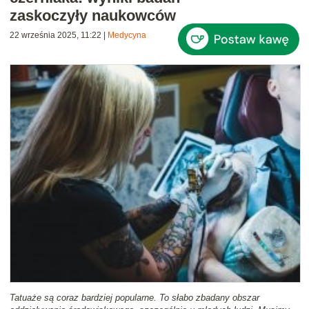
zaskoczyły naukowców
22 września 2025, 11:22
|
Medycyna
Tatuaże są coraz bardziej popularne. To słabo zbadany obszar