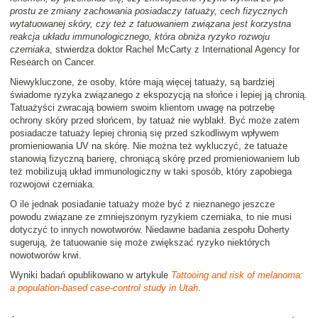
prostu ze zmiany zachowania posiadaczy tatuaży, cech fizycznych
wytatuowanej skóry, czy też z tatuowaniem związana jest korzystna
reakcja układu immunologicznego, która obniża ryzyko rozwoju
czerniaka
, stwierdza doktor Rachel McCarty z International Agency for
Research on Cancer.
Niewykluczone, że osoby, które mają więcej tatuaży, są bardziej
świadome ryzyka związanego z ekspozycją na słońce i lepiej ją chronią.
Tatuażyści zwracają bowiem swoim klientom uwagę na potrzebę
ochrony skóry przed słońcem, by tatuaż nie wyblakł. Być może zatem
posiadacze tatuaży lepiej chronią się przed szkodliwym wpływem
promieniowania UV na skórę. Nie można też wykluczyć, że tatuaże
stanowią fizyczną barierę, chroniącą skórę przed promieniowaniem lub
też mobilizują układ immunologiczny w taki sposób, który zapobiega
rozwojowi czerniaka.
O ile jednak posiadanie tatuaży może być z nieznanego jeszcze
powodu związane ze zmniejszonym ryzykiem czerniaka, to nie musi
dotyczyć to innych nowotworów. Niedawne badania zespołu Doherty
sugerują, że tatuowanie się może zwiększać ryzyko niektórych
nowotworów krwi.
Wyniki badań opublikowano w artykule
Tattooing and risk of melanoma:
a population-based case-control study in Utah
.