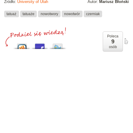
Źródło:
University of Utah
Autor:
Mariusz Błoński
tatuaż
tatuaże
nowotwory
nowotwór
czerniak
Poleca
9
osób