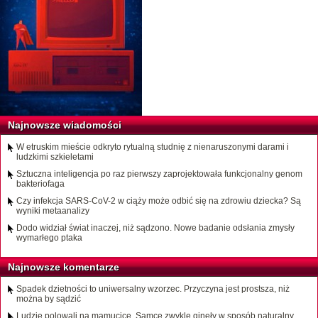
Najnowsze wiadomości
W etruskim mieście odkryto rytualną studnię z nienaruszonymi darami i
ludzkimi szkieletami
Sztuczna inteligencja po raz pierwszy zaprojektowała funkcjonalny genom
bakteriofaga
Czy infekcja SARS-CoV-2 w ciąży może odbić się na zdrowiu dziecka? Są
wyniki metaanalizy
Dodo widział świat inaczej, niż sądzono. Nowe badanie odsłania zmysły
wymarłego ptaka
Najnowsze komentarze
Spadek dzietności to uniwersalny wzorzec. Przyczyna jest prostsza, niż
można by sądzić
Ludzie polowali na mamucice. Samce zwykle ginęły w sposób naturalny