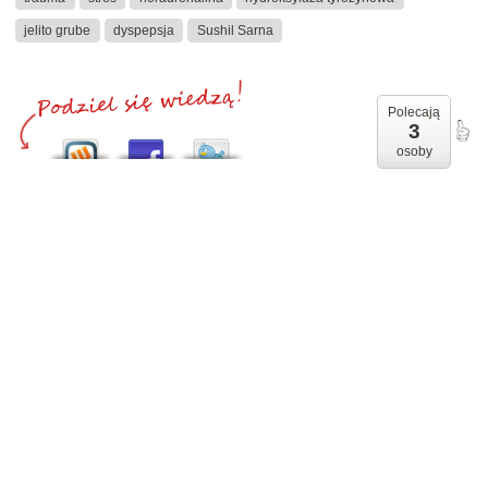
jelito grube
dyspepsja
Sushil Sarna
Polecają
3
osoby