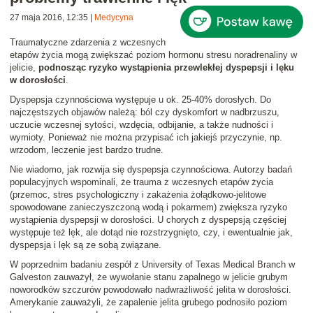
27 maja 2016, 12:35
|
Medycyna
Traumatyczne zdarzenia z wczesnych
etapów życia mogą zwiększać poziom hormonu stresu noradrenaliny w
jelicie,
podnosząc ryzyko wystąpienia przewlekłej dyspepsji i lęku
w dorosłości
.
Dyspepsja czynnościowa występuje u ok. 25-40% dorosłych. Do
najczęstszych objawów należą: ból czy dyskomfort w nadbrzuszu,
uczucie wczesnej sytości, wzdęcia, odbijanie, a także nudności i
wymioty. Ponieważ nie można przypisać ich jakiejś przyczynie, np.
wrzodom, leczenie jest bardzo trudne.
Nie wiadomo, jak rozwija się dyspepsja czynnościowa. Autorzy badań
populacyjnych wspominali, że trauma z wczesnych etapów życia
(przemoc, stres psychologiczny i zakażenia żołądkowo-jelitowe
spowodowane zanieczyszczoną wodą i pokarmem) zwiększa ryzyko
wystąpienia dyspepsji w dorosłości. U chorych z dyspepsją częściej
występuje też lęk, ale dotąd nie rozstrzygnięto, czy, i ewentualnie jak,
dyspepsja i lęk są ze sobą związane.
W poprzednim badaniu zespół z University of Texas Medical Branch w
Galveston zauważył, że wywołanie stanu zapalnego w jelicie grubym
noworodków szczurów powodowało nadwrażliwość jelita w dorosłości.
Amerykanie zauważyli, że zapalenie jelita grubego podnosiło poziom