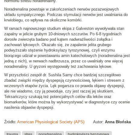
hormonu stresu noradrenaliny.
Noradrenalina powstaje w zakończeniach nerwów pozazwojowych
układu sympatycznego. Podczas stymulacji nerwów jest uwalniania do
krwiobiegu, co wpływa na okoliczne komórki.
W ramach najnowszego studium ekipa z Galveston wywoływała stan
zapalny w jelicie grubym 10-dniowych szczurów. Po 6-8 tygodniach
dorosłe zwierzęta badano pod kątem nadwrażliwości żołądka i
zachowań lękowych. Okazało się, że zapalenie jelita grubego
podwyższało stężenie hydroksylazy tyrozynowej, czyli enzymu
biorącego udział w powstawaniu amin katecholowych (noradrenalina jest
jedną z nich), w nerwach nadbrzusza, przez co uwalniały one więcej
noradrenaliny. U gryzoni występowały też zachowania lękowe.
W przyszłości zespół dr. Sushila Sarny chce bardziej szczegółowo
zbadać związki między dyspepsją czynnościową, lękiem i stresem z
wczesnych etapów życia. Lęk pogarsza co prawda objawy dyspepsji,
ale nie wiadomo, czy ją powoduje, czy jest raczej jej skutkiem.
Teksańczycy szukają też potencjalnych celów dla leków oraz
biomarkerów, które można by wykorzystywać w diagnostyce czy ocenie
nasilenia objawów dyspepsji.
Źródło:
American Physiological Society (APS)
Autor:
Anna Błońska
trauma
stres
noradrenalina
hydroksylaza tyrozynowa