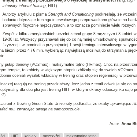
więcej z treningu przedziałowego o wysokiej intensywności
(ang.
high
intensity interval training
, HIIT).
Autorzy artykułu z pisma
Strength and Conditioning
podkreślają, że wcześn
badania dotyczące treningu interwałowego przeprowadzano głównie na bard
sprawnych fizycznie mężczyznach, a to oznacza pominięcie wielu różnych 
Zespół z kilku amerykańskich uczelni zebrał grupę 8 mężczyzn i 8 kobiet w
19-30 lat. Wszyscy przyznawali się do co najmniej umiarkowanej sprawnośc
fizycznej i wspominali o przynajmniej 1 sesji treningu interwałowego w tygod
a bieżni przez 4 i 6 min, wybierając największą możliwą do utrzymania pręd
in.
ny pułap tlenowy (VO2max) i maksymalne tętno (HRmax). Choć na przestrze
zym tempie, to kobiety w większym stopniu zbliżały się do swoich VO2max i
obnie oceniali wysiłek wkładany w trening oraz stopień regeneracji w przerwa
aczej reagują na trening przedziałowy, lecz jedna z teorii odwołuje się do p
 optymalny dla obu płci jest trening HIIT, w którym okresy odpoczynku są o p
:2).
aurent z Bowling Green State University podkreśla, że
osoby uprawiające HI
i ufać mu, zwracając uwagę na samopoczucie
.
Autor:
Anna Bł
ści
HIIT
kobiety
mężczyźni
maksymalne tętno