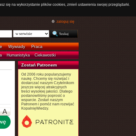
asz się na wykorzystanie plików cookies, zmień ustawienia swojej przeglądarki.
zaloguj się
e
Wywiady
Praca
a
Humanistyka
Ciekawostki
Zostań Patronem
Od 2006 roku popularyzujemy
naukę. Chcemy się rozwijać i
dostarczać naszym Czytelnikom
jeszcze więcej atrakcyjnych
treści wysokiej jakości. Dlatego
postanowiliśmy poprosić o
wsparcie. Zostań naszym
Patronem i pomóż nam rozwijać
KopalnięWiedzy.
A