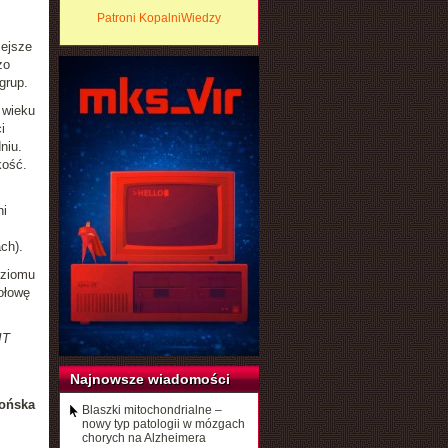
Patroni KopalniWiedzy
iejsze
zo
grup.
 wieku
i
niu.
kość.
ni
ch).
oziomu
ołowę
IT
Najnowsze wiadomości
ońska
Blaszki mitochondrialne –
nowy typ patologii w mózgach
chorych na Alzheimera