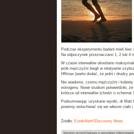
Podczas eksperymentu badani mieli biec n
Na odpoczynek przeznaczano 1, 2 lub 4 m
W czasie interwałów określano maksymal
prób mężczyźni biegli w relatywnie szybs
HRmax (warto dodać, że jedni i drudzy pod
Nie wiadomo, czemu mężczyźni i kobiety in
estrogenu. Nowe studium potwierdziło, że
krótsze od interwałów (chodzi o schemat 1
Podsumowując uzyskane wyniki, dr Matt L
powinny wsłuchiwać się we własne ciało 
Źródło:
EurekAlert!/Discovery News
trening przedziałowy o wysokiej intensywno