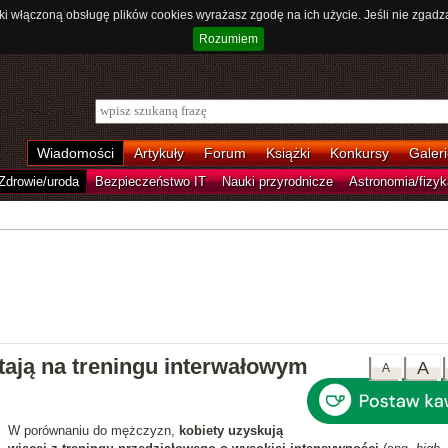
ki włączoną obsługę plików cookies wyrażasz zgodę na ich użycie. Jeśli nie zgadz
Rozumiem
Wiadomości
Artykuły
Forum
Książki
Konkursy
Galeri
Zdrowie/uroda
Bezpieczeństwo IT
Nauki przyrodnicze
Astronomia/fizyk
tają na treningu interwałowym
A
A
W porównaniu do mężczyzn,
kobiety uzyskują