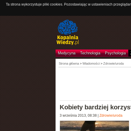
Ta strona wykorzystuje pliki cookies. Pozostawiając w ustawieniach przeglądar
Medycyna
Technologia
Psychologia
Strona główna
>
Wiadomości
>
Zdrowie/uroda
Kobiety bardziej korzys
3 września 2013, 08:38
|
Zdrowie/uroda