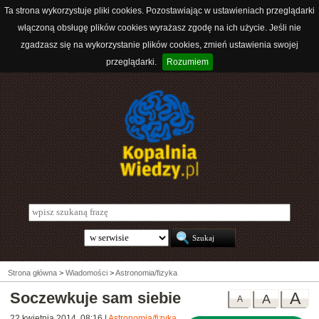
Ta strona wykorzystuje pliki cookies. Pozostawiając w ustawieniach przeglądarki
włączoną obsługę plików cookies wyrażasz zgodę na ich użycie. Jeśli nie
zgadzasz się na wykorzystanie plików cookies, zmień ustawienia swojej
przeglądarki.
Rozumiem
Strona główna
>
Wiadomości
>
Astronomia/fizyka
Soczewkuje sam siebie
A
A
A
22 kwietnia 2014, 08:16
|
Astronomia/fizyka