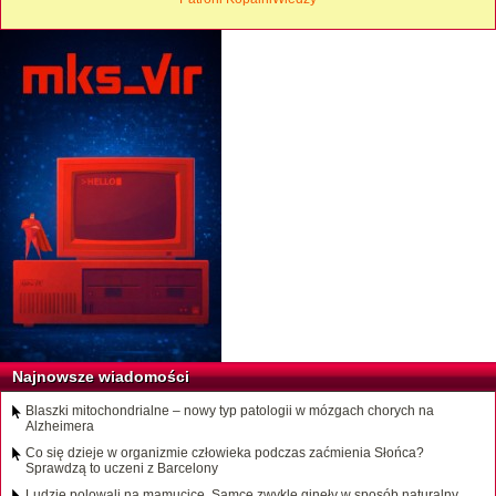
Najnowsze wiadomości
Blaszki mitochondrialne – nowy typ patologii w mózgach chorych na
Alzheimera
Co się dzieje w organizmie człowieka podczas zaćmienia Słońca?
Sprawdzą to uczeni z Barcelony
Ludzie polowali na mamucice. Samce zwykle ginęły w sposób naturalny