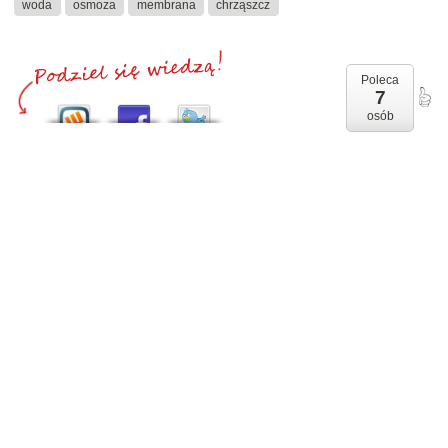
woda
osmoza
membrana
chrząszcz
Poleca
7
osób