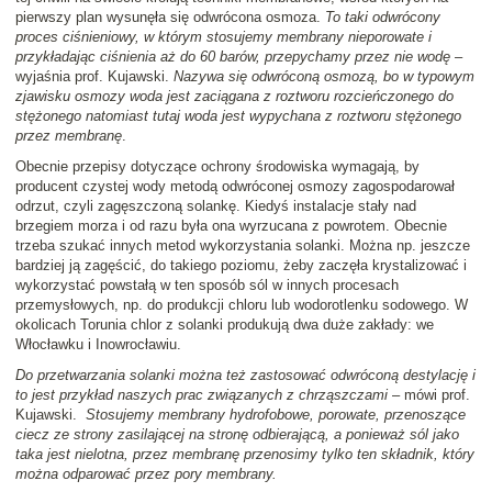
pierwszy plan wysunęła się odwrócona osmoza.
To taki odwrócony
proces ciśnieniowy, w którym stosujemy membrany nieporowate i
przykładając ciśnienia aż do 60 barów, przepychamy przez nie wodę
–
wyjaśnia prof. Kujawski.
Nazywa się odwróconą osmozą, bo w typowym
zjawisku osmozy woda jest zaciągana z roztworu rozcieńczonego do
stężonego natomiast tutaj woda jest wypychana z roztworu stężonego
przez membranę
.
Obecnie przepisy dotyczące ochrony środowiska wymagają, by
producent czystej wody metodą odwróconej osmozy zagospodarował
odrzut, czyli zagęszczoną solankę. Kiedyś instalacje stały nad
brzegiem morza i od razu była ona wyrzucana z powrotem. Obecnie
trzeba szukać innych metod wykorzystania solanki. Można np. jeszcze
bardziej ją zagęścić, do takiego poziomu, żeby zaczęła krystalizować i
wykorzystać powstałą w ten sposób sól w innych procesach
przemysłowych, np. do produkcji chloru lub wodorotlenku sodowego. W
okolicach Torunia chlor z solanki produkują dwa duże zakłady: we
Włocławku i Inowrocławiu.
Do przetwarzania solanki można też zastosować odwróconą destylację i
to jest przykład naszych prac związanych z chrząszczami
– mówi prof.
Kujawski.
Stosujemy membrany hydrofobowe, porowate, przenoszące
ciecz ze strony zasilającej na stronę odbierającą, a ponieważ sól jako
taka jest nielotna, przez membranę przenosimy tylko ten składnik, który
można odparować przez pory membrany.