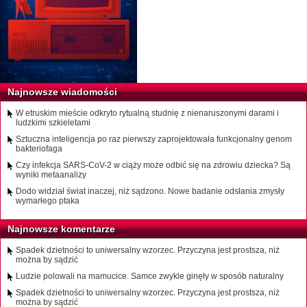
Najnowsze wiadomości
W etruskim mieście odkryto rytualną studnię z nienaruszonymi darami i
ludzkimi szkieletami
Sztuczna inteligencja po raz pierwszy zaprojektowała funkcjonalny genom
bakteriofaga
Czy infekcja SARS-CoV-2 w ciąży może odbić się na zdrowiu dziecka? Są
wyniki metaanalizy
Dodo widział świat inaczej, niż sądzono. Nowe badanie odsłania zmysły
wymarłego ptaka
Najnowsze komentarze
Spadek dzietności to uniwersalny wzorzec. Przyczyna jest prostsza, niż
można by sądzić
Ludzie polowali na mamucice. Samce zwykle ginęły w sposób naturalny
Spadek dzietności to uniwersalny wzorzec. Przyczyna jest prostsza, niż
można by sądzić