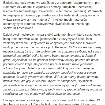
Badania są realizowane we współpracy z partnerem zagranicznym, prof.
Samerem Al-Gharabli z Wydziału Farmacji i Inżynierii Chemicznej
Niemiecko-Jordańskiego Uniwersytetu w Ammanie (Jordania). W ramach
tej współpracy naukowcy prowadzą wspólne badania skupiające się na
wytwarzaniu tzw. „smart materials” - inteligentnych materiałów
separacyjnych o kontrolowanych właściwościach do szerokiego
spektrum zastosowań.
Dzięki swoim odkryciom chcą zrobić takie membrany, które coraz lepiej
będą transportować wodę i jednocześnie zatrzymywać sole i inne
zanieczyszczenia.
Oczywiście to wszystko jest związane z brakiem
wody pitnej na Ziemi
– tłumaczy prof. Kujawski.
W Polsce też będziemy
musieli zmierzyć się z tym problemem i to znacznie szybciej, niż sądzą
najwięksi pesymiści. Kilka lat temu byłem na seminarium w Jordanii,
gdzie usłyszałem, że na problem braku wody należy patrzeć nie przez
pryzmat całego kraju, ale poprzez pryzmat bardzo małej jednostki
administracyjnej. Jeżeli się zaczyna dzielić kraj na coraz mniejsze
kwadraty, to nagle się okazuje, że procent populacji o ograniczonym
dostępie do wody gwałtownie rośnie. W Polsce mamy dostęp do wody
wzdłuż rzek, ale gdy 20 lat temu byłem w Zakopanem, słyszałem
„oszczędzajcie wodę, bo nasze strumienie wysychają”. Tam studnie się
zanieczyszczają, źródeł świeżej wody nie ma, więc problem wysychania
i obniżania się wód gruntowych zdecydowanie postępuje
.
Dlatego naukowcy szukają różnych sposobów produkcji wody pitnej. W
tej chwili na świecie królują techniki membranowe, wśród których na