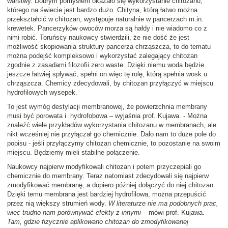
warstwy. Dobrym pomysłem okazało się wykorzystanie chitozanu,
którego na świecie jest bardzo dużo. Chityna, którą łatwo można
przekształcić w chitozan, występuje naturalnie w pancerzach m.in.
krewetek. Pancerzyków owoców morza są hałdy i nie wiadomo co z
nimi robić. Toruńscy naukowcy stwierdzili, że nie dość że jest
możliwość skopiowania struktury pancerza chrząszcza, to do tematu
można podejść kompleksowo i wykorzystać zalegający chitozan
zgodnie z zasadami filozofii zero waste. Dzięki niemu woda będzie
jeszcze łatwiej spływać, spełni on więc tę rolę, którą spełnia wosk u
chrząszcza. Chemicy zdecydowali, by chitozan przyłączyć w miejscu
hydrofilowych wysepek.
To jest wymóg destylacji membranowej, że powierzchnia membrany
musi być porowata i hydrofobowa – wyjaśnia prof. Kujawa. - Można
znaleźć wiele przykładów wykorzystania chitozanu w membranach, ale
nikt wcześniej nie przyłączał go chemicznie. Dało nam to duże pole do
popisu - jeśli przyłączymy chitozan chemicznie, to pozostanie na swoim
miejscu. Będziemy mieli stabilne połączenie.
Naukowcy najpierw modyfikowali chitozan i potem przyczepiali go
chemicznie do membrany. Teraz natomiast zdecydowali się najpierw
zmodyfikować membranę, a dopiero później dołączyć do niej chitozan.
Dzięki temu membrana jest bardziej hydrofilowa, można przepuścić
przez nią większy strumień wody.
W literaturze nie ma podobnych prac,
wiec trudno nam porównywać efekty z innymi
– mówi prof. Kujawa.
Tam, gdzie fizycznie aplikowano chitozan do zmodyfikowanej