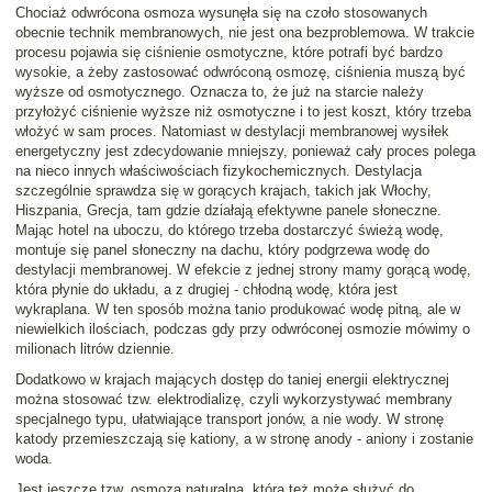
Chociaż odwrócona osmoza wysunęła się na czoło stosowanych
obecnie technik membranowych, nie jest ona bezproblemowa. W trakcie
procesu pojawia się ciśnienie osmotyczne, które potrafi być bardzo
wysokie, a żeby zastosować odwróconą osmozę, ciśnienia muszą być
wyższe od osmotycznego. Oznacza to, że już na starcie należy
przyłożyć ciśnienie wyższe niż osmotyczne i to jest koszt, który trzeba
włożyć w sam proces. Natomiast w destylacji membranowej wysiłek
energetyczny jest zdecydowanie mniejszy, ponieważ cały proces polega
na nieco innych właściwościach fizykochemicznych. Destylacja
szczególnie sprawdza się w gorących krajach, takich jak Włochy,
Hiszpania, Grecja, tam gdzie działają efektywne panele słoneczne.
Mając hotel na uboczu, do którego trzeba dostarczyć świeżą wodę,
montuje się panel słoneczny na dachu, który podgrzewa wodę do
destylacji membranowej. W efekcie z jednej strony mamy gorącą wodę,
która płynie do układu, a z drugiej - chłodną wodę, która jest
wykraplana. W ten sposób można tanio produkować wodę pitną, ale w
niewielkich ilościach, podczas gdy przy odwróconej osmozie mówimy o
milionach litrów dziennie.
Dodatkowo w krajach mających dostęp do taniej energii elektrycznej
można stosować tzw. elektrodializę, czyli wykorzystywać membrany
specjalnego typu, ułatwiające transport jonów, a nie wody. W stronę
katody przemieszczają się kationy, a w stronę anody - aniony i zostanie
woda.
Jest jeszcze tzw. osmoza naturalna, która też może służyć do