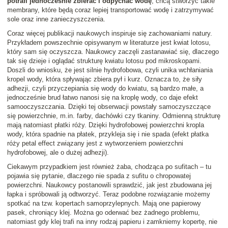
potrafi jednocześnie zbierać i odpychać wodę
, chcą stworzyć takie
membrany, które będą coraz lepiej transportować wodę i zatrzymywać
sole oraz inne zanieczyszczenia.
Coraz więcej publikacji naukowych inspiruje się zachowaniami natury.
Przykładem powszechnie opisywanym w literaturze jest kwiat lotosu,
który sam się oczyszcza. Naukowcy zaczęli zastanawiać się, dlaczego
tak się dzieje i oglądać strukturę kwiatu lotosu pod mikroskopami.
Doszli do wniosku, że jest silnie hydrofobowa, czyli unika wchłaniania
kropel wody, która spływając zbiera pył i kurz. Oznacza to, że siły
adhezji, czyli przyczepiania się wody do kwiatu, są bardzo małe, a
jednocześnie brud łatwo nanosi się na kroplę wody, co daje efekt
samooczyszczania. Dzięki tej obserwacji powstały samoczyszczące
się powierzchnie, m.in. farby, dachówki czy tkaniny. Odmienną strukturę
mają natomiast płatki róży. Dzięki hydrofobowej powierzchni kropla
wody, która spadnie na płatek, przykleja się i nie spada (efekt płatka
róży petal effect związany jest z wytworzeniem powierzchni
hydrofobowej, ale o dużej adhezji).
Ciekawym przypadkiem jest również żaba, chodząca po sufitach – tu
pojawia się pytanie, dlaczego nie spada z sufitu o chropowatej
powierzchni. Naukowcy postanowili sprawdzić, jak jest zbudowana jej
łapka i spróbowali ją odtworzyć. Teraz podobne rozwiązanie możemy
spotkać na tzw. kopertach samoprzylepnych. Mają one papierowy
pasek, chroniący klej. Można go oderwać bez żadnego problemu,
natomiast gdy klej trafi na inny rodzaj papieru i zamkniemy kopertę, nie