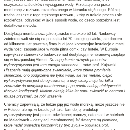
oczyszczania ścieków i wyciągania wody. Przelatuje ona przez
membranę z roztworu rozcieńczonego w kierunku stężonego. Później
trzeba jeszcze z tego stężonego roztworu, który w trakcie procesu się
rozcieńcza, odzyskać w jakiś sposób wodę, do czego potrzebna jest
dodatkowa metoda.
Destylacja membranowa jako zjawisko ma około 50 lat. Naukowcy
zainteresowali się nią na początku lat 70. ubiegłego wieku, ale dopiero
od kilkunastu lat powstają firmy budujące komercyjne instalacje o małej
wydajności zaopatrujące w wodę pitną domki czy hotele. W Europie
największe stanowisko badawcze nad destylacją membranową znajduje
się w hiszpańskiej Almerii.
Do napędzania różnych procesów
wykorzystywana jest tam energia słoneczna
– mówi prof. Kujawski.
Hiszpanie mają gigantyczne zwierciadło, które zbiera promienie
słoneczne, ono podgrzewa nie tylko wodę, ale też metale, ciepło
wykorzystywane jest do ogrzewania, a przy okazji mają też kilka
zestawów do destylacji membranowej i po prostu badają efektywność
różnych konfiguracji. Miałem okazję kilka lat temu zwiedzić to centrum i
muszę przyznać, że robi wrażenie.
Chemicy zapewniają, że ludzie piją już wodę morską, może jeszcze nie
w Polsce, ale np. w Izraelu już tak. Tam do jej produkcji
wykorzystywany jest proces odwróconej osmozy, natomiast w hotelach
na Malediwach – destylacji membranowej.
W Ameryce są plemiona,
które nadal prowadzą koczowniczy tryb życia
– opowiada prof.