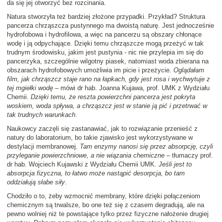
da się jej otworzyć bez rozcinania.
Natura stworzyła też bardziej złożone przypadki. Przykład? Struktura
pancerza chrząszcza pustynnego ma dwoistą naturę. Jest jednocześnie
hydrofobowa i hydrofilowa, a więc na pancerzu są obszary chłonące
wodę i ją odpychające. Dzięki temu chrząszcze mogą przeżyć w tak
trudnym środowisku, jakim jest pustynia - nic nie przylepia im się do
pancerzyka, szczególnie wilgotny piasek, natomiast woda zbierana na
obszarach hydrofobowych umożliwia im picie i przeżycie.
Oglądałam
film, jak chrząszcz staje rano na łapkach, gdy jest rosa i wychwytuje z
tej mgiełki wodę
– mówi dr hab. Joanna Kujawa, prof. UMK z Wydziału
Chemii.
Dzięki temu, że reszta powierzchni pancerza jest pokryta
woskiem, woda spływa, a chrząszcz jest w stanie ją pić i przetrwać w
tak trudnych warunkach
.
Naukowcy zaczęli się zastanawiać, jak to rozwiązanie przenieść z
natury do laboratorium, bo takie zjawisko jest wykorzystywane w
destylacji membranowej.
Tam enzymy nanosi się przez absorpcję, czyli
przyleganie powierzchniowe, a nie wiązania chemiczne
– tłumaczy prof.
dr hab. Wojciech Kujawski z Wydziału Chemii UMK.
Jeśli jest to
absorpcja fizyczna, to łatwo może nastąpić desorpcja, bo tam
oddziałują słabe siły
.
Chodziło o to, żeby wzmocnić membrany, które dzięki połączeniom
chemicznym są trwalsze, bo one też się z czasem degradują, ale na
pewno wolniej niż te powstające tylko przez fizyczne nałożenie drugiej