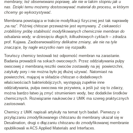
membrany, też obserwowano poprawę, ale nie w takim stopniu jak u
nas. Dzięki temu możemy dostosowywać materiał do procesu, w którym
chcemy go wykorzystywać
.
Membrana powstająca w trakcie modyfikacji fizycznej jest tak naprawdę
„na raz”. Później chitozan przeważnie jest wymywany.
Z ciekawości
zrobiliśmy próbę stabilność modyfikowanych chemicznie membran do
odsalania wody, w dziesięciu długich, kilkudniowych cyklach
– zdradza
prof. Kujawa.
Zaobserwowaliśmy delikatne zmiany, ale nie na tyle
znaczące, by nagle wszystko nam się rozpadło.
Toruńscy chemicy testowali też odporność membran na zarastanie.
Badania prowadzili na sokach owocowych. Przez oddziaływania pulpy
owocowej z membraną resztki owoców zostawały na jej powierzchni,
zatykały pory i nie można było jej dłużej używać. Natomiast na
powierzchni, mającej w składzie chitozan o dodatkowych
właściwościach bakteriobójczych, występują zupełnie inne
oddziaływania, pulpa owocowa nie przywiera, a jeśli już się to zdarzy,
można bardzo łatwo ją zmyć strumieniem wody, bez dodatków środków
chemicznych. Rozwiązanie naukowców z UMK ma szereg praktycznych
zastosowań.
Chemicy z UMK napisali artykuły na temat tych badań. Pierwszy o
przyłączaniu zmodyfikowanego chitozanu do membrany ukazał się w
Desalination, drugi o dłączaniu chitozanu do zmodyfikowanej membranie
opublikowali w ACS Applied Materials and Interfaces.