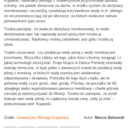
Kujawski.
Naukowcy jednego z uniwersytetów przystosowali autobus
szkolny, ma panele słoneczne na dachu, w środku system do destylacji
membranowej i oni jeżdżą i produkują koczownikom wodę m.in. dlatego,
że oni przemieszczają się po obszarze, na którym woda jest zatruta
pierwiastkami typu arsen
.
Trzeba pamiętać, że woda po destylacji membranowej, to woda
destylowana więc tak naprawdę przed spożyciem trzeba ją
zmineralizować. Naukowcy mówią żartobliwie: jest goła i trzeba ją
ubrać.
Trudno oszacować, czy produkcja wody pitnej z wody morskiej jest
kosztowna. Wszystko zależy od tego, jakie ilości chcemy osiągnąć i z
jakiej technologii skorzystać. Kraje leżące w Zatoce Perskiej stosowały
metody termiczne, to były jedne z pierwszych metod do produkcji wody
pitnej z morskiej, w których woda morska jest wielokrotnie
odparowywana i skraplana. Potrzeba do tego dużo ciepła, ale te
państwa miały czym grzać, więc grzały. Później, na początku lat 60.
ubiegłego wieku wyprodukowano pierwsze membrany i chwile później
zaczęto je wykorzystywać do filtracji.
Trzeba też pamiętać, że jeżeli
brakuje nam wody pitnej, to zapłacimy każdą cenę, żeby ją mieć
–
podsumowuje prof. Kujawski.
Źródło:
Uniwersytet Mikołaja Kopernika
Autor:
Marcin Behrendt