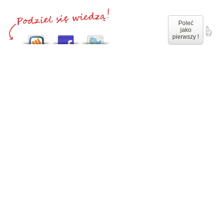
Poleć
jako
pierwszy !