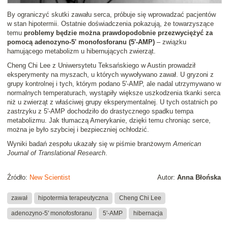
By ograniczyć skutki zawału serca, próbuje się wprowadzać pacjentów
w stan hipotermii. Ostatnie doświadczenia pokazują, że towarzyszące
temu
problemy będzie można prawdopodobnie przezwyciężyć za
pomocą adenozyno-5' monofosforanu (5'-AMP)
– związku
hamującego metabolizm u hibernujących zwierząt.
Cheng Chi Lee z Uniwersytetu Teksańskiego w Austin prowadził
eksperymenty na myszach, u których wywoływano zawał. U gryzoni z
grupy kontrolnej i tych, którym podano 5'-AMP, ale nadal utrzymywano w
normalnych temperaturach, wystąpiły większe uszkodzenia tkanki serca
niż u zwierząt z właściwej grupy eksperymentalnej. U tych ostatnich po
zastrzyku z 5'-AMP dochodziło do drastycznego spadku tempa
metabolizmu. Jak tłumaczą Amerykanie, dzięki temu chroniąc serce,
można je było szybciej i bezpieczniej ochłodzić.
Wyniki badań zespołu ukazały się w piśmie branżowym
American
Journal of Translational Research
.
Źródło:
New Scientist
Autor:
Anna Błońska
zawał
hipotermia terapeutyczna
Cheng Chi Lee
adenozyno-5' monofosforanu
5'-AMP
hibernacja