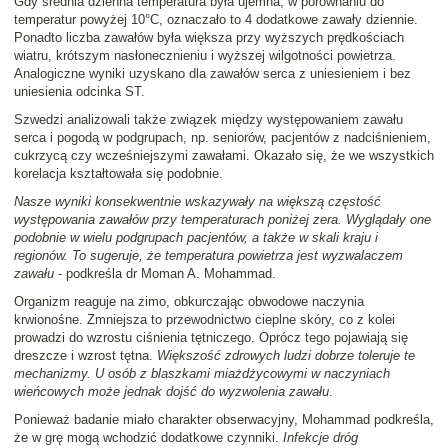
Gdy średnia dzienna temperatura była ujemna, w porównaniu do
temperatur powyżej 10°C, oznaczało to 4 dodatkowe zawały dziennie.
Ponadto liczba zawałów była większa przy wyższych prędkościach
wiatru, krótszym nasłonecznieniu i wyższej wilgotności powietrza.
Analogiczne wyniki uzyskano dla zawałów serca z uniesieniem i bez
uniesienia odcinka ST.
Szwedzi analizowali także związek między występowaniem zawału
serca i pogodą w podgrupach, np. seniorów, pacjentów z nadciśnieniem,
cukrzycą czy wcześniejszymi zawałami. Okazało się, że we wszystkich
korelacja kształtowała się podobnie.
Nasze wyniki konsekwentnie wskazywały na większą częstość
występowania zawałów przy temperaturach poniżej zera. Wyglądały one
podobnie w wielu podgrupach pacjentów, a także w skali kraju i
regionów. To sugeruje, że temperatura powietrza jest wyzwalaczem
zawału
- podkreśla dr Moman A. Mohammad.
Organizm reaguje na zimo, obkurczając obwodowe naczynia
krwionośne. Zmniejsza to przewodnictwo cieplne skóry, co z kolei
prowadzi do wzrostu ciśnienia tętniczego. Oprócz tego pojawiają się
dreszcze i wzrost tętna.
Większość zdrowych ludzi dobrze toleruje te
mechanizmy. U osób z blaszkami miażdżycowymi w naczyniach
wieńcowych może jednak dojść do wyzwolenia zawału
.
Ponieważ badanie miało charakter obserwacyjny, Mohammad podkreśla,
że w grę mogą wchodzić dodatkowe czynniki.
Infekcje dróg