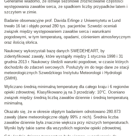
Generalnie wiadomo, że istnieje sezonowe zróżnicowanie częstości
występowania zawałów serca, ze spadkiem liczby przypadków latem i
szczytem w zimie.
Badanie obserwacyjne prof. Davida Erlinge z Uniwersytetu w Lund
trwało 16 lat i objęło ponad 280 tys. pacjentów. Szwedzi oceniali
związek między występowaniem zawałów serca i warunkami
pogodowymi, w tym temperaturą, opadami, ciśnieniem atmosferycznym
oraz ilością słońca.
Naukowcy wykorzystali bazę danych SWEDEHEART, by
zidentyfikować zawały, które wystąpiły między 1 stycznia 1998 i 31
grudnia 2013 r. Naukowcy śledzili warunki pogodowe, w czasie których
dochodziło do zdarzeń sercowych. Posłużyły im do tego dane ze stacji
meteorologicznych Szwedzkiego Instytutu Meteorologii i Hydrologii
(SMHI).
Wyliczano średnią minimalną temperaturę dla całego kraju i 6 regionów
opieki zdrowotnej. Klasyfikowano ją na 3 przedziały: 10°C. Oceniano
związek między średnią liczbą zawałów dziennie i średnią temperaturą
minimalną.
Okazało się, że w okresie objętym badaniem odnotowano 280.873
zawały (dane meteorologiczne objęły 99% z nich). Średnia liczba
zawałów dziennie była znacznie większa przy niższych temperaturach.
Wyniki były takie same dla wszystkich regionów opieki zdrowotnej.