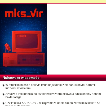
Najnowsze wiadomości
W etruskim mieście odkryto rytualną studnię z nienaruszonymi darami i
ludzkimi szkieletami
Sztuczna inteligencja po raz pierwszy zaprojektowała funkcjonalny genom
bakteriofaga
Czy infekcja SARS-CoV-2 w ciąży może odbić się na zdrowiu dziecka? Są