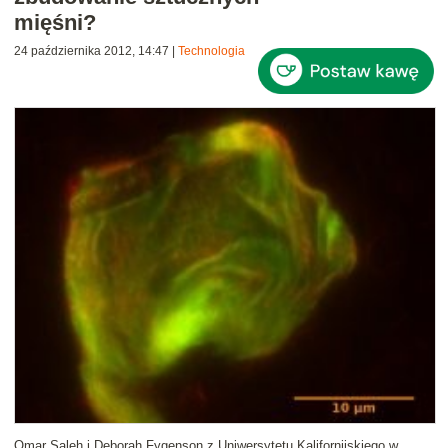
mięśni?
24 października 2012, 14:47
|
Technologia
Omar Saleh i Deborah Fygenson z Uniwersytetu Kalifornijskiego w