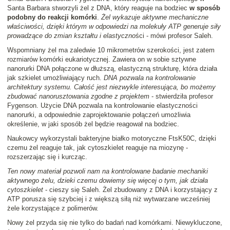
Santa Barbara stworzyli żel z DNA, który reaguje na bodziec
w sposób
podobny do reakcji komórki
.
Żel wykazuje aktywne mechaniczne
właściwości, dzięki którym w odpowiedzi na molekuły ATP generuje siły
prowadzące do zmian kształtu i elastyczno
ści - mówi profesor Saleh.
Wspomniany żel ma zaledwie 10 mikrometrów szerokości, jest zatem
rozmiarów komórki eukariotycznej. Zawiera on w sobie sztywne
nanorurki DNA połączone w dłuższą, elastyczną strukturę, która działa
jak szkielet umożliwiający ruch.
DNA pozwala na kontrolowanie
architektury systemu. Całość jest niezwykle interesująca, bo możemy
zbudować nanorusztowania zgodne z projektem
- stwierdziła profesor
Fygenson. Użycie DNA pozwala na kontrolowanie elastyczności
nanorurki, a odpowiednie zaprojektowanie połączeń umożliwia
określenie, w jaki sposób żel będzie reagował na bodziec.
Naukowcy wykorzystali bakteryjne białko motoryczne FtsK50C, dzięki
czemu żel reaguje tak, jak cytoszkielet reaguje na miozynę -
rozszerzając się i kurcząc.
Ten nowy materiał pozwoli nam na kontrolowane badanie mechaniki
aktywnego żelu, dzieki czemu dowiemy się więcej o tym, jak działa
cytoszkielet
- cieszy się Saleh. Żel zbudowany z DNA i korzystający z
ATP porusza się szybciej i z większą siłą niż wytwarzane wcześniej
żele korzystające z polimerów.
Nowy żel przyda się nie tylko do badań nad komórkami. Niewykluczone,