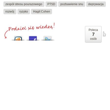
zespół stresu pourazowego
PTSD
pozbawienie snu
deprywacja
rozwój
ryzyko
Hagit Cohen
Poleca
7
osób