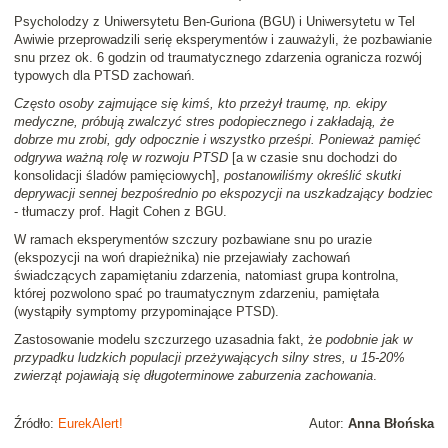
Psycholodzy z Uniwersytetu Ben-Guriona (BGU) i Uniwersytetu w Tel
Awiwie przeprowadzili serię eksperymentów i zauważyli, że pozbawianie
snu przez ok. 6 godzin od traumatycznego zdarzenia ogranicza rozwój
typowych dla PTSD zachowań.
Często osoby zajmujące się kimś, kto przeżył traumę, np. ekipy
medyczne, próbują zwalczyć stres podopiecznego i zakładają, że
dobrze mu zrobi, gdy odpocznie i wszystko prześpi. Ponieważ pamięć
odgrywa ważną rolę w rozwoju PTSD
[a w czasie snu dochodzi do
konsolidacji śladów pamięciowych],
postanowiliśmy określić skutki
deprywacji sennej bezpośrednio po ekspozycji na uszkadzający bodziec
- tłumaczy prof. Hagit Cohen z BGU.
W ramach eksperymentów szczury pozbawiane snu po urazie
(ekspozycji na woń drapieżnika) nie przejawiały zachowań
świadczących zapamiętaniu zdarzenia, natomiast grupa kontrolna,
której pozwolono spać po traumatycznym zdarzeniu, pamiętała
(wystąpiły symptomy przypominające PTSD).
Zastosowanie modelu szczurzego uzasadnia fakt, że
podobnie jak w
przypadku ludzkich populacji przeżywających silny stres, u 15-20%
zwierząt pojawiają się długoterminowe zaburzenia zachowania
.
Źródło:
EurekAlert!
Autor:
Anna Błońska