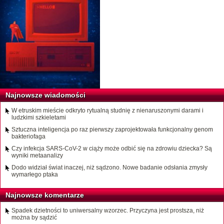
Najnowsze wiadomości
W etruskim mieście odkryto rytualną studnię z nienaruszonymi darami i
ludzkimi szkieletami
Sztuczna inteligencja po raz pierwszy zaprojektowała funkcjonalny genom
bakteriofaga
Czy infekcja SARS-CoV-2 w ciąży może odbić się na zdrowiu dziecka? Są
wyniki metaanalizy
Dodo widział świat inaczej, niż sądzono. Nowe badanie odsłania zmysły
wymarłego ptaka
Najnowsze komentarze
Spadek dzietności to uniwersalny wzorzec. Przyczyna jest prostsza, niż
można by sądzić