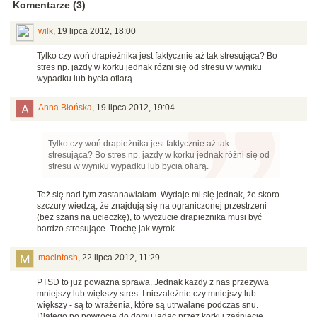
Komentarze (3)
wilk
,
19 lipca 2012, 18:00
Tylko czy woń drapieżnika jest faktycznie aż tak stresująca? Bo
stres np. jazdy w korku jednak różni się od stresu w wyniku
wypadku lub bycia ofiarą.
Anna Błońska
,
19 lipca 2012, 19:04
Tylko czy woń drapieżnika jest faktycznie aż tak
stresująca? Bo stres np. jazdy w korku jednak różni się od
stresu w wyniku wypadku lub bycia ofiarą.
Też się nad tym zastanawiałam. Wydaje mi się jednak, że skoro
szczury wiedzą, że znajdują się na ograniczonej przestrzeni
(bez szans na ucieczkę), to wyczucie drapieżnika musi być
bardzo stresujące. Trochę jak wyrok.
macintosh
,
22 lipca 2012, 11:29
PTSD to już poważna sprawa. Jednak każdy z nas przeżywa
mniejszy lub większy stres. I niezależnie czy mniejszy lub
większy - są to wrażenia, które są utrwalane podczas snu.
Dlatego po powrocie do domu jadąc przez korki i zaśnięcie