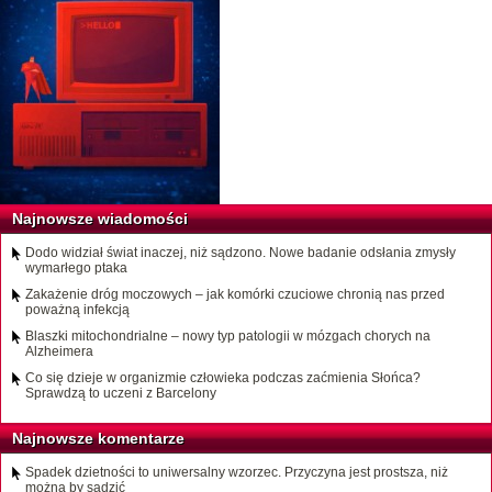
Najnowsze wiadomości
Dodo widział świat inaczej, niż sądzono. Nowe badanie odsłania zmysły
wymarłego ptaka
Zakażenie dróg moczowych – jak komórki czuciowe chronią nas przed
poważną infekcją
Blaszki mitochondrialne – nowy typ patologii w mózgach chorych na
Alzheimera
Co się dzieje w organizmie człowieka podczas zaćmienia Słońca?
Sprawdzą to uczeni z Barcelony
Najnowsze komentarze
Spadek dzietności to uniwersalny wzorzec. Przyczyna jest prostsza, niż
można by sądzić