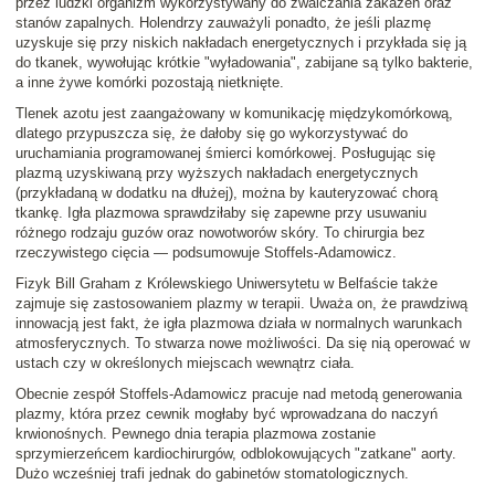
przez ludzki organizm wykorzystywany do
zwalczania zakażeń
oraz
stanów zapalnych
. Holendrzy zauważyli ponadto, że jeśli plazmę
uzyskuje się przy niskich nakładach energetycznych i przykłada się ją
do tkanek, wywołując krótkie "wyładowania", zabijane są tylko bakterie,
a inne żywe komórki pozostają nietknięte.
Tlenek azotu jest zaangażowany w komunikację międzykomórkową,
dlatego przypuszcza się, że dałoby się go wykorzystywać do
uruchamiania programowanej śmierci komórkowej
. Posługując się
plazmą uzyskiwaną przy wyższych nakładach energetycznych
(przykładaną w dodatku na dłużej), można by kauteryzować chorą
tkankę. Igła plazmowa sprawdziłaby się zapewne przy usuwaniu
różnego rodzaju guzów oraz nowotworów skóry.
To chirurgia bez
rzeczywistego cięcia
— podsumowuje Stoffels-Adamowicz.
Fizyk
Bill Graham
z Królewskiego Uniwersytetu w Belfaście także
zajmuje się zastosowaniem plazmy w terapii. Uważa on, że
prawdziwą
innowacją jest fakt, że igła plazmowa działa w normalnych warunkach
atmosferycznych. To stwarza nowe możliwości. Da się nią operować w
ustach czy w określonych miejscach wewnątrz ciała
.
Obecnie zespół Stoffels-Adamowicz pracuje nad metodą generowania
plazmy, która przez cewnik mogłaby być wprowadzana do naczyń
krwionośnych. Pewnego dnia terapia plazmowa zostanie
sprzymierzeńcem kardiochirurgów, odblokowujących "zatkane" aorty.
Dużo wcześniej trafi jednak do gabinetów stomatologicznych.