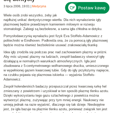
3 lipca 2006, 19:01
|
Medycyna
Wiele osób zrobi wszystko, żeby jak
najdłużej unikać dentystycznego wiertła. Dla nich wynalezienie
igły
plazmowej
będzie prawdziwym kamieniem milowym w rozwoju
stomatologii. Zabiegi są bezbolesne, a sama igła chłodna w dotyku.
Pomysłodawczynią wynalazku jest fizyk
Eva Stoffels-Adamowicz
z
politechniki w Eindhoven. Podkreśla ona, że za pomocą igły plazmowej
będzie można również bezboleśnie usuwać zrakowaciałą tkankę.
Idea igły zrodziła się podczas prac nad zachowaniem plazmy w próżni.
Aby móc używać plazmy na ludziach, zespół badawczy stworzył igłę
działającą w normalnych warunkach atmosferycznych. Igła jest
zbudowana z 5-centymetrowego
wolframowego drucika
, umieszczonego
w wypełnionej gazem kwarcowej tubie
.
Gdy do igły przyłożymy napięcie,
na czubku pojawia się plazmowa iskierka
— wyjaśnia Stoffels-
Adamowicz.
Zespół holenderskich badaczy przepuszczał przez kwarcową rurkę hel
zmieszany z powietrzem i uzyskiwał w ten sposób
plazmę tlenku azotu
.
Dzięki wykorzystaniu tego gazu szlachetnego z powietrza można
wytworzyć plazmę, zużywając przy tym mniej energii. Naukowcy nie
umieją jednak na razie wyjaśnić, dlaczego się tak dzieje. Nieobojętne
jest, że igła bazuje na plazmie tlenku azotu, ponieważ związek ten jest