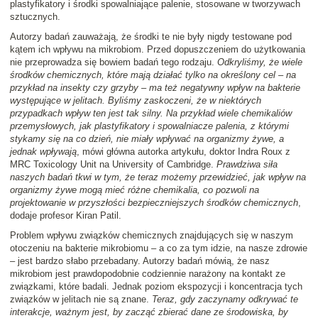
plastyfikatory i środki spowalniające palenie, stosowane w tworzywach
sztucznych.
Autorzy badań zauważają, że środki te nie były nigdy testowane pod
kątem ich wpływu na mikrobiom. Przed dopuszczeniem do użytkowania
nie przeprowadza się bowiem badań tego rodzaju.
Odkryliśmy, że wiele
środków chemicznych, które mają działać tylko na określony cel – na
przykład na insekty czy grzyby – ma też negatywny wpływ na bakterie
występujące w jelitach. Byliśmy zaskoczeni, że w niektórych
przypadkach wpływ ten jest tak silny. Na przykład wiele chemikaliów
przemysłowych, jak plastyfikatory i spowalniacze palenia, z którymi
stykamy się na co dzień, nie miały wpływać na organizmy żywe, a
jednak wpływają
, mówi główna autorka artykułu, doktor Indra Roux z
MRC Toxicology Unit na University of Cambridge.
Prawdziwa siła
naszych badań tkwi w tym, że teraz możemy przewidzieć, jak wpływ na
organizmy żywe mogą mieć różne chemikalia, co pozwoli na
projektowanie w przyszłości bezpieczniejszych środków chemicznych
,
dodaje profesor Kiran Patil.
Problem wpływu związków chemicznych znajdujących się w naszym
otoczeniu na bakterie mikrobiomu – a co za tym idzie, na nasze zdrowie
– jest bardzo słabo przebadany. Autorzy badań mówią, że nasz
mikrobiom jest prawdopodobnie codziennie narażony na kontakt ze
związkami, które badali. Jednak poziom ekspozycji i koncentracja tych
związków w jelitach nie są znane.
Teraz, gdy zaczynamy odkrywać te
interakcje, ważnym jest, by zacząć zbierać dane ze środowiska, by