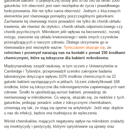
gatunków bakterii. U pojedynczej osoby jest to od 160 do około 1000
gatunków. Ich obecność jest nam niezbędna do życia i prawidłowego
funkcjonowania. Ale nie tylko sama obecność. Jednym z kluczowych
elementów jest równowaga pomiędzy poszczególnymi gatunkami.
Zachwianie tej równowagi może prowadzić nie tylko do chorób układu
trawienia, ale również do otyłości, chorób układu odpornościowego czy
chorób psychicznych. Mikrobiom jelit wpływa na bezsenność, rozwój
mózgu, starzenie się układu krwionośnego i wiele innych czynników
przesądzających o naszym zdrowiu. Dlatego utrzymanie go w
równowadze jest niezwykle ważne.
Tymczasem okazuje się
, że
rolnictwo i przemysł narażają nas na kontakt z ponad 150 środkami
chemicznymi, które są toksyczne dla bakterii mikrobiomu
.
Międzynarodowy zespół naukowy, w tym uczeni z Uniwersytetów w
Cambridge i Tybindze, przeprowadził szeroko zakrojone badania
laboratoryjne dotyczące wpływu 1076 środków chemicznych na 22
gatunki bakterii występujących w jelitach. Uczeni zidentyfikowali 168
środków, które są toksyczne dla mikroorganizmów zapewniających nam
zdrowie. Środki te upośledzają wzrost bakterii, prowadząc do
nierównowagi w mikrobiomie. Co więcej, okazało się, że niektóre z tych
gatunków, próbując poradzić sobie z toksycznymi chemikaliami,
zmieniają się tak, że stają się oporne na antybiotyki. Jeśli więc dojdzie
u nas do infekcji, będzie ona trudniejsza do wyleczenia.
Wśród chemikaliów, mających negatywny wpływ na mikrobiom znalazły
się insektycydy i pestycydy, którymi spryskiwane są uprawy oraz