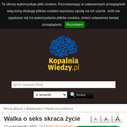
Ta strona wykorzystuje pliki cookies. Pozostawiając w ustawieniach przeglądarki
włączoną obsługę plików cookies wyrażasz zgodę na ich użycie. Jeśli nie
zgadzasz się na wykorzystanie plików cookies, zmień ustawienia swojej
przeglądarki.
Rozumiem
Strona główna
>
Wiadomości
>
Nauki przyrodnicze
Walka o seks skraca życie
A
A
A
17 października 2007, 11:17
|
Nauki przyrodnicze