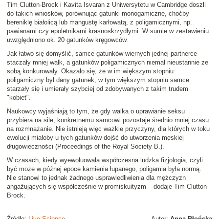
Tim Clutton-Brock
i
Kavita Isvaran
z Uniwersytetu w Cambridge doszli
do takich wniosków, porównując gatunki monogamiczne, choćby
bereniklę białolicą lub mangustę karłowatą, z poligamicznymi, np.
pawianami czy epoletnikami krasnoskrzydłymi. W sumie w zestawieniu
uwzględniono ok. 20 gatunków kręgowców.
Jak łatwo się domyślić, samce gatunków wiernych jednej partnerce
staczały mniej walk, a gatunków poligamicznych niemal nieustannie ze
sobą konkurowały. Okazało się, że w im większym stopniu
poligamiczny był dany gatunek, w tym większym stopniu samce
starzały się i umierały szybciej od zdobywanych z takim trudem
"kobiet".
Naukowcy wyjaśniają to tym, że gdy walka o uprawianie seksu
przybiera na sile, konkretnemu samcowi pozostaje średnio mniej czasu
na rozmnażanie. Nie istnieją więc ważkie przyczyny, dla których w toku
ewolucji miałoby u tych gatunków dojść do utworzenia męskiej
długowieczności (
Proceedings of the Royal Society B.
).
W czasach, kiedy wyewoluowała współczesna ludzka fizjologia, czyli
być może w późnej epoce kamienia łupanego, poligamia była normą.
Nie stanowi to jednak żadnego usprawiedliwienia dla mężczyzn
angażujących się współcześnie w promiskuityzm
– dodaje Tim Clutton-
Brock.
Źródło:
Live Science
Autor:
Anna Błońska