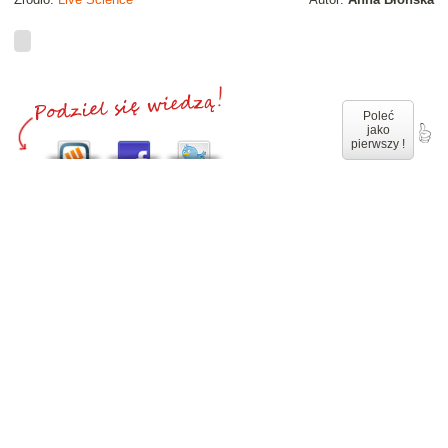
Poleć
jako
pierwszy !