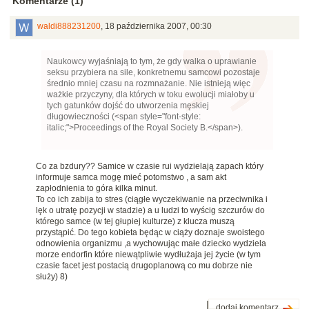
Komentarze (1)
waldi888231200
,
18 października 2007, 00:30
Naukowcy wyjaśniają to tym, że gdy walka o uprawianie
seksu przybiera na sile, konkretnemu samcowi pozostaje
średnio mniej czasu na rozmnażanie. Nie istnieją więc
ważkie przyczyny, dla których w toku ewolucji miałoby u
tych gatunków dojść do utworzenia męskiej
długowieczności (<span style="font-style:
italic;">Proceedings of the Royal Society B.</span>).
Co za bzdury?? Samice w czasie rui wydzielają zapach który
informuje samca mogę mieć potomstwo , a sam akt
zapłodnienia to góra kilka minut.
To co ich zabija to stres (ciągłe wyczekiwanie na przeciwnika i
lęk o utratę pozycji w stadzie) a u ludzi to wyścig szczurów do
którego samce (w tej głupiej kulturze) z klucza muszą
przystąpić. Do tego kobieta będąc w ciąży doznaje swoistego
odnowienia organizmu ,a wychowując małe dziecko wydziela
morze endorfin które niewątpliwie wydłużaja jej życie (w tym
czasie facet jest postacią drugoplanową co mu dobrze nie
służy) 8)
dodaj komentarz