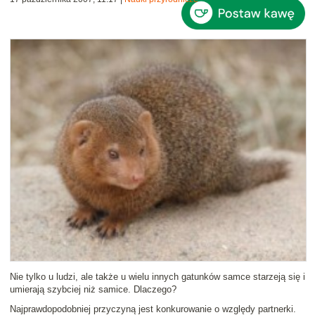
Nie tylko u ludzi, ale także u wielu innych gatunków
samce starzeją się i
umierają szybciej niż samice
. Dlaczego?
Najprawdopodobniej przyczyną jest
konkurowanie o względy partnerki
.