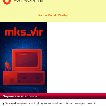
Patroni KopalniWiedzy
Najnowsze wiadomości
W etruskim mieście odkryto rytualną studnię z nienaruszonymi darami i