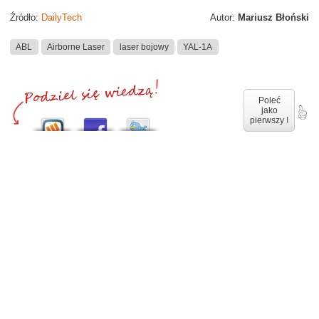
Źródło:
DailyTech
Autor:
Mariusz Błoński
ABL
Airborne Laser
laser bojowy
YAL-1A
Poleć
jako
pierwszy !