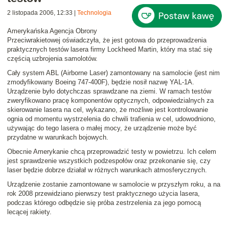
2 listopada 2006, 12:33
|
Technologia
Amerykańska Agencja Obrony
Przeciwrakietowej oświadczyła, że
jest gotowa do przeprowadzenia
praktycznych testów lasera
firmy Lockheed Martin, który ma stać się
częścią uzbrojenia samolotów.
Cały system ABL (Airborne Laser) zamontowany na samolocie (jest nim
zmodyfikowany Boeing 747-400F), będzie nosił nazwę YAL-1A.
Urządzenie było dotychczas sprawdzane na ziemi. W ramach testów
zweryfikowano pracę komponentów optycznych, odpowiedzialnych za
skierowanie lasera na cel, wykazano, że możliwe jest kontrolowanie
ognia od momentu wystrzelenia do chwili trafienia w cel, udowodniono,
używając do tego lasera o małej mocy, że urządzenie może być
przydatne w warunkach bojowych.
Obecnie Amerykanie chcą przeprowadzić testy w powietrzu. Ich celem
jest sprawdzenie wszystkich podzespołów oraz przekonanie się, czy
laser będzie dobrze działał w różnych warunkach atmosferycznych.
Urządzenie zostanie zamontowane w samolocie w przyszłym roku, a na
rok 2008 przewidziano pierwszy test praktycznego użycia lasera,
podczas którego odbędzie się próba zestrzelenia za jego pomocą
lecącej rakiety.