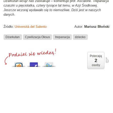
Dżarkutan wciąż nas zaskakuje
– komentuje prof. Ascalone.
Trepanacja
czaszki u pięciolatka, cztery tysiące lat temu, w Azji Środkowej.
Jeszcze wczoraj wydawało się to niemożliwe. Dziś jest w naszych
danych.
Źródło:
Università del Salento
Autor:
Mariusz Błoński
Dżarkutan
Cywilizacja Oksus
trepanacja
dziecko
Polecają
2
osoby