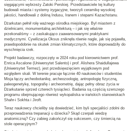
sięgającymi wybrzeży Zatoki Perskiej. Przedstawiciele tej kultury
budowali miasta i systemy irygacyjne, tworzyli ceramikę wysokiej
jakości, handlowali z doliną Indusu, Iranem i stepami Kazachstanu.
Dżarkutan pełnił rolę ważnego ośrodka miejskiego. Był miastem z
dzielnicami, monumentalną architekturą – i jak się właśnie
przekonaliśmy – z zaskakująco zaawansowanymi praktykami
medycznymi. Cywilizacja Oksus zniknęła równie nagle, jak się pojawiła,
prawdopodobnie na skutek zmian klimatycznych, które doprowadziły do
wyschnięcia rzek.
Projekt badawczy, rozpoczęty w 2024 roku pod kierownictwem prof.
Enrica Ascalone (Uniwersytet Salento) i prof. Alishera Shaidullajewa
(Uniwersytet Termez), jest przedsięwzięciem wyjątkowym pod
względem skali. W terenie pracuje łącznie 40 naukowców i studentów.
Misja łączy archeobotanikę, archeozoologię, antropologię fizyczną,
paleogenetykę, topografię i archeometrię, dając pełny obraz życia w
Dżarkutanie sprzed czterech tysiącleci. Badania są częścią szerszego
programu obejmującego również wykopaliska w irańskich stanowiskach
Shahr-i Sokhta i Jiroft.
Teraz naukowcy chcieliby się dowiedzieć, kim byli specjaliści zdolni do
przeprowadzenia trepanacji u dziecka? Skąd czerpali wiedzę
anatomiczną? Czy zabieg zakończył się sukcesem, czy śmiercią na
stole operacyjnym?