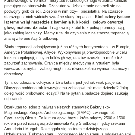
Państwowego w Termez i Instytutu Archeologicznego w Samarkandzie
pracujący na stanowisku Dżarkutan w Uzbekistanie natknęli się na
podwójny grób dzieci. Złożono w nim trzy- i pięciolatka. Na czaszce
starszego z nich widniały wyraźne ślady trepanacji.
Ktoś cztery tysiące
lat temu wziął narzędzie z kamienia lub kości i celowo otworzył
głowę małemu dziecku
. I najpewniej zrobił to z pełną premedytacją,
jako zabieg leczniczy. Mamy tutaj do czynienia z najstarszą trepanacją
znaną z terenu Azji Środkowej.
Ślady trepanacji odnajdywano już na różnych kontynentach – w Europie,
Ameryce Południowej, Afryce. Wykonywano ją prawdopodobnie w celu
leczenia epilepsji, silnych bólów głowy, urazów czaszki, a może też
zaburzeń zachowania. Granica między medycyną a rytuałem była
wówczas rozmyta – zabieg mógł mieć równocześnie wymiar leczniczy i
obrzędowy.
Tym, co uderza w odkryciu z Dżarkutan, jest jednak wiek pacjenta.
Dlaczego poddano tak inwazyjnemu zabiegowi tak małe dziecko? Jaką
dolegliwość próbowano leczyć? Na te pytania badacze dopiero szukają
odpowiedzi.
Dżarkutan to jedno z najważniejszych stanowisk Baktryjsko-
Magiańskiego Zespołu Archeologicznego (BMAC), zwanego też
Cywilizacją Oksus. To kultura epoki brązu, która między 2500 a 1500
rokiem przed naszą erą zdominowała Azję Środkową między rzekami
Amu-daria i Murgab. Rozciągała się na terenie dzisiejszego
Uzbekistanu, Turkmenistanu i północnego Afganistanu, z odgałęzieniami