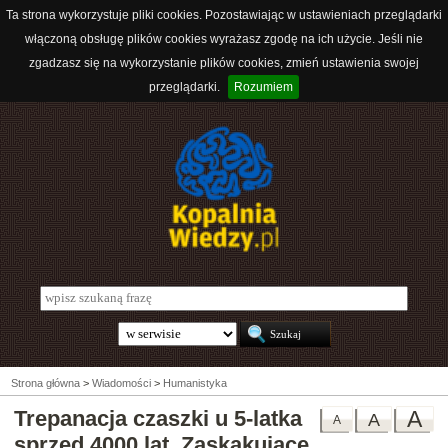
Ta strona wykorzystuje pliki cookies. Pozostawiając w ustawieniach przeglądarki
włączoną obsługę plików cookies wyrażasz zgodę na ich użycie. Jeśli nie
zgadzasz się na wykorzystanie plików cookies, zmień ustawienia swojej
przeglądarki.
Rozumiem
Strona główna
>
Wiadomości
>
Humanistyka
Trepanacja czaszki u 5-latka
A
A
A
sprzed 4000 lat. Zaskakujące