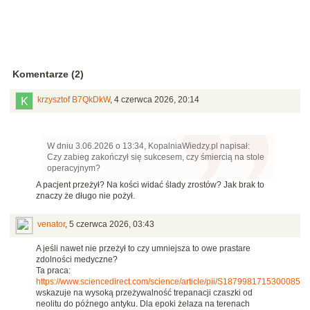
Komentarze (2)
krzysztof B7QkDkW
,
4 czerwca 2026, 20:14
W dniu 3.06.2026 o 13:34, KopalniaWiedzy.pl napisał:
Czy zabieg zakończył się sukcesem, czy śmiercią na stole
operacyjnym?
A pacjent przeżył? Na kości widać ślady zrostów? Jak brak to
znaczy że długo nie pożył.
venator
,
5 czerwca 2026, 03:43
A jeśli nawet nie przeżył to czy umniejsza to owe prastare
zdolności medyczne?
Ta praca:
https://www.sciencedirect.com/science/article/pii/S1879981715300085
wskazuje na wysoką przeżywalność trepanacji czaszki od
neolitu do późnego antyku. Dla epoki żelaza na terenach