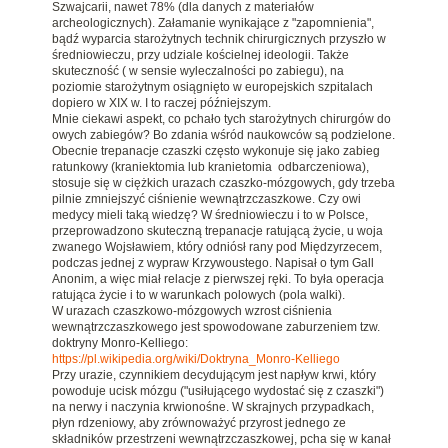
Szwajcarii, nawet 78% (dla danych z materiałów
archeologicznych). Załamanie wynikające z "zapomnienia",
bądź wyparcia starożytnych technik chirurgicznych przyszło w
średniowieczu, przy udziale kościelnej ideologii. Także
skuteczność ( w sensie wyleczalności po zabiegu), na
poziomie starożytnym osiągnięto w europejskich szpitalach
dopiero w XIX w. I to raczej późniejszym.
Mnie ciekawi aspekt, co pchało tych starożytnych chirurgów do
owych zabiegów? Bo zdania wśród naukowców są podzielone.
Obecnie trepanacje czaszki często wykonuje się jako zabieg
ratunkowy (kraniektomia lub kranietomia odbarczeniowa),
stosuje się w ciężkich urazach czaszko-mózgowych, gdy trzeba
pilnie zmniejszyć ciśnienie wewnątrzczaszkowe. Czy owi
medycy mieli taką wiedzę? W średniowieczu i to w Polsce,
przeprowadzono skuteczną trepanacje ratującą życie, u woja
zwanego Wojsławiem, który odniósł rany pod Międzyrzecem,
podczas jednej z wypraw Krzywoustego. Napisał o tym Gall
Anonim, a więc miał relacje z pierwszej ręki. To była operacja
ratująca życie i to w warunkach polowych (pola walki).
W urazach czaszkowo-mózgowych wzrost ciśnienia
wewnątrzczaszkowego jest spowodowane zaburzeniem tzw.
doktryny Monro-Kelliego:
https://pl.wikipedia.org/wiki/Doktryna_Monro-Kelliego
Przy urazie, czynnikiem decydującym jest napływ krwi, który
powoduje ucisk mózgu ("usiłującego wydostać się z czaszki")
na nerwy i naczynia krwionośne. W skrajnych przypadkach,
płyn rdzeniowy, aby zrównoważyć przyrost jednego ze
składników przestrzeni wewnątrzczaszkowej, pcha się w kanał