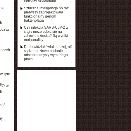
ludzkimi szkieletami
nia
Sztuczna inteligencja po raz
pierwszy zaprojektowała
funkcjonalny genom
bakteriofaga
h
Czy infekcja SARS-CoV-2 w
odczas
ciąży może odbić się na
zdrowiu dziecka? Są wyniki
metaanalizy
Dodo widział świat inaczej, niż
search
sądzono. Nowe badanie
odsłania zmysły wymarłego
ptaka
 w tym
8
O w
ch
czać
ej