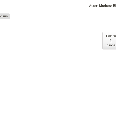
Autor:
Mariusz B
onsun
Poleca
1
osoba