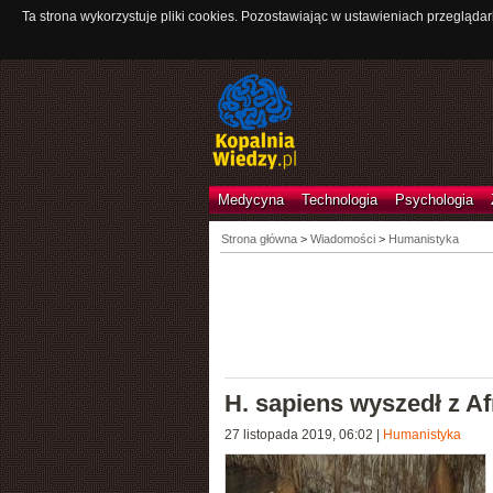
Ta strona wykorzystuje pliki cookies. Pozostawiając w ustawieniach przeglądar
Medycyna
Technologia
Psychologia
Strona główna
>
Wiadomości
>
Humanistyka
H. sapiens wyszedł z A
27 listopada 2019, 06:02
|
Humanistyka