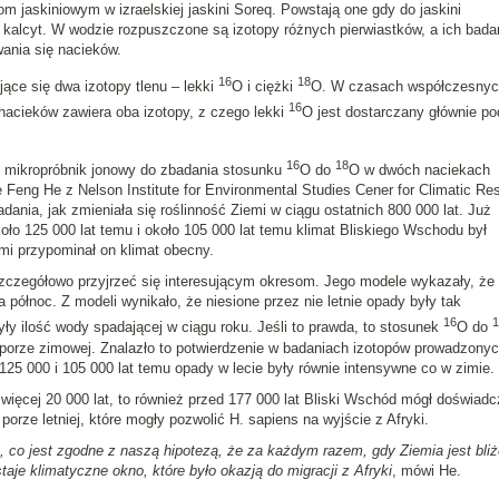
kom jaskiniowym w izraelskiej jaskini Soreq. Powstają one gdy do jaskini
ę kalcyt. W wodzie rozpuszczone są izotopy różnych pierwiastków, a ich bada
ania się nacieków.
16
18
ące się dwa izotopy tlenu – lekki
O i ciężki
O. W czasach współczesnyc
16
nacieków zawiera oba izotopy, z czego lekki
O jest dostarczany głównie p
16
18
 mikropróbnik jonowy do zbadania stosunku
O do
O w dwóch naciekach
 Feng He z Nelson Institute for Environmental Studies Cener for Climatic Re
nia, jak zmieniała się roślinność Ziemi w ciągu ostatnich 800 000 lat. Już
koło 125 000 lat temu i około 105 000 lat temu klimat Bliskiego Wschodu był
ami przypominał on klimat obecny.
szczegółowo przyjrzeć się interesującym okresom. Jego modele wykazały, że
północ. Z modeli wynikało, że niesione przez nie letnie opady były tak
16
1
ły ilość wody spadającej w ciągu roku. Jeśli to prawda, to stosunek
O do
w porze zimowej. Znalazło to potwierdzenie w badaniach izotopów prowadzony
125 000 i 105 000 lat temu opady w lecie były równie intensywne co w zimie.
więcej 20 000 lat, to również przed 177 000 lat Bliski Wschód mógł doświad
rze letniej, które mogły pozwolić H. sapiens na wyjście z Afryki.
i, co jest zgodne z naszą hipotezą, że za każdym razem, gdy Ziemia jest bliż
staje klimatyczne okno, które było okazją do migracji z Afryki
, mówi He.