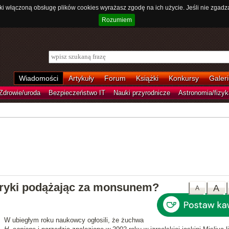
ki włączoną obsługę plików cookies wyrażasz zgodę na ich użycie. Jeśli nie zgadz
Rozumiem
Wiadomości
Artykuły
Forum
Książki
Konkursy
Galeri
Zdrowie/uroda
Bezpieczeństwo IT
Nauki przyrodnicze
Astronomia/fizyk
fryki podążając za monsunem?
A
A
W ubiegłym roku naukowcy ogłosili, że żuchwa