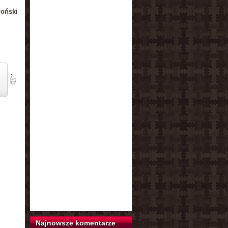
łoński
Najnowsze komentarze