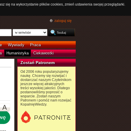
asz się na wykorzystanie plików cookies, zmień ustawienia swojej przeglądarki.
zaloguj się
e
Wywiady
Praca
a
Humanistyka
Ciekawostki
Zostań Patronem
Od 2006 roku popularyzujemy
naukę. Chcemy się rozwijać i
dostarczać naszym Czytelnikom
jeszcze więcej atrakcyjnych
treści wysokiej jakości. Dlatego
postanowiliśmy poprosić o
wsparcie. Zostań naszym
Patronem i pomóż nam rozwijać
KopalnięWiedzy.
A