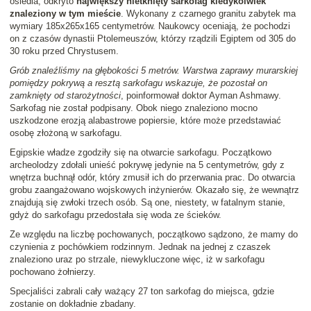
osiedla, odkryto
największy nietknięty sarkofag kiedykolwiek
znaleziony w tym mieście
. Wykonany z czarnego granitu zabytek ma
wymiary 185x265x165 centymetrów. Naukowcy oceniają, że pochodzi
on z czasów dynastii Ptolemeuszów, którzy rządzili Egiptem od 305 do
30 roku przed Chrystusem.
Grób znaleźliśmy na głębokości 5 metrów. Warstwa zaprawy murarskiej
pomiędzy pokrywą a resztą sarkofagu wskazuje, że pozostał on
zamknięty od starożytności
, poinformował doktor Ayman Ashmawy.
Sarkofag nie został podpisany. Obok niego znaleziono mocno
uszkodzone erozją alabastrowe popiersie, które może przedstawiać
osobę złożoną w sarkofagu.
Egipskie władze zgodziły się na otwarcie sarkofagu. Początkowo
archeolodzy zdołali unieść pokrywę jedynie na 5 centymetrów, gdy z
wnętrza buchnął odór, który zmusił ich do przerwania prac. Do otwarcia
grobu zaangażowano wojskowych inżynierów. Okazało się, że wewnątrz
znajdują się zwłoki trzech osób. Są one, niestety, w fatalnym stanie,
gdyż do sarkofagu przedostała się woda ze ścieków.
Ze względu na liczbę pochowanych, początkowo sądzono, że mamy do
czynienia z pochówkiem rodzinnym. Jednak na jednej z czaszek
znaleziono uraz po strzale, niewykluczone więc, iż w sarkofagu
pochowano żołnierzy.
Specjaliści zabrali cały ważący 27 ton sarkofag do miejsca, gdzie
zostanie on dokładnie zbadany.