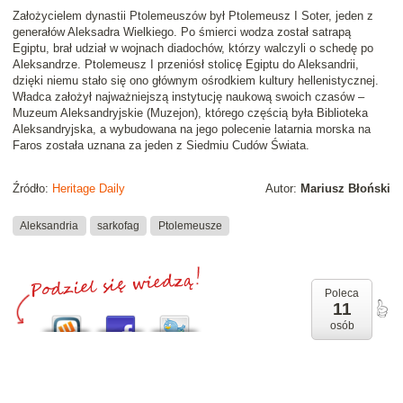
Założycielem dynastii Ptolemeuszów był Ptolemeusz I Soter, jeden z
generałów Aleksadra Wielkiego. Po śmierci wodza został satrapą
Egiptu, brał udział w wojnach diadochów, którzy walczyli o schedę po
Aleksandrze. Ptolemeusz I przeniósł stolicę Egiptu do Aleksandrii,
dzięki niemu stało się ono głównym ośrodkiem kultury hellenistycznej.
Władca założył najważniejszą instytucję naukową swoich czasów –
Muzeum Aleksandryjskie (Muzejon), którego częścią była Biblioteka
Aleksandryjska, a wybudowana na jego polecenie latarnia morska na
Faros została uznana za jeden z Siedmiu Cudów Świata.
Źródło:
Heritage Daily
Autor:
Mariusz Błoński
Aleksandria
sarkofag
Ptolemeusze
Poleca
11
osób