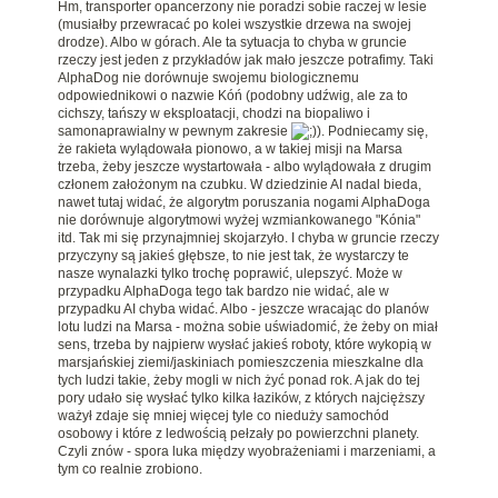
Hm, transporter opancerzony nie poradzi sobie raczej w lesie
(musiałby przewracać po kolei wszystkie drzewa na swojej
drodze). Albo w górach. Ale ta sytuacja to chyba w gruncie
rzeczy jest jeden z przykładów jak mało jeszcze potrafimy. Taki
AlphaDog nie dorównuje swojemu biologicznemu
odpowiednikowi o nazwie Kóń (podobny udźwig, ale za to
cichszy, tańszy w eksploatacji, chodzi na biopaliwo i
samonaprawialny w pewnym zakresie
). Podniecamy się,
że rakieta wylądowała pionowo, a w takiej misji na Marsa
trzeba, żeby jeszcze wystartowała - albo wylądowała z drugim
członem założonym na czubku. W dziedzinie AI nadal bieda,
nawet tutaj widać, że algorytm poruszania nogami AlphaDoga
nie dorównuje algorytmowi wyżej wzmiankowanego "Kónia"
itd. Tak mi się przynajmniej skojarzyło. I chyba w gruncie rzeczy
przyczyny są jakieś głębsze, to nie jest tak, że wystarczy te
nasze wynalazki tylko trochę poprawić, ulepszyć. Może w
przypadku AlphaDoga tego tak bardzo nie widać, ale w
przypadku AI chyba widać. Albo - jeszcze wracając do planów
lotu ludzi na Marsa - można sobie uświadomić, że żeby on miał
sens, trzeba by najpierw wysłać jakieś roboty, które wykopią w
marsjańskiej ziemi/jaskiniach pomieszczenia mieszkalne dla
tych ludzi takie, żeby mogli w nich żyć ponad rok. A jak do tej
pory udało się wysłać tylko kilka łazików, z których najcięższy
ważył zdaje się mniej więcej tyle co nieduży samochód
osobowy i które z ledwością pełzały po powierzchni planety.
Czyli znów - spora luka między wyobrażeniami i marzeniami, a
tym co realnie zrobiono.