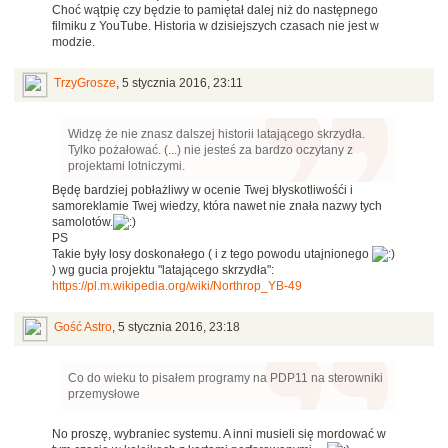
Choć wątpię czy będzie to pamiętał dalej niż do następnego
filmiku z YouTube. Historia w dzisiejszych czasach nie jest w
modzie.
TrzyGrosze
,
5 stycznia 2016, 23:11
Widzę że nie znasz dalszej historii latającego skrzydła.
Tylko pożałować. (...) nie jesteś za bardzo oczytany z
projektami lotniczymi.
Będę bardziej pobłażliwy w ocenie Twej błyskotliwośći i
samoreklamie Twej wiedzy, która nawet nie znała nazwy tych
samolotów.
PS
Takie były losy doskonałego ( i z tego powodu utajnionego
) wg gucia projektu "latającego skrzydła":
https://pl.m.wikipedia.org/wiki/Northrop_YB-49
Gość Astro
,
5 stycznia 2016, 23:18
Co do wieku to pisałem programy na PDP11 na sterowniki
przemysłowe
No proszę, wybraniec systemu. A inni musieli się mordować w