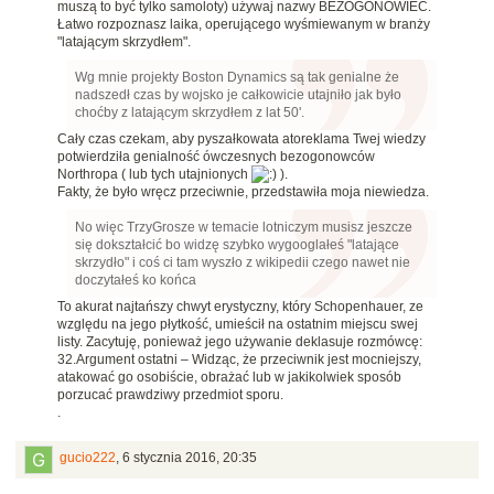
muszą to być tylko samoloty) używaj nazwy BEZOGONOWIEC.
Łatwo rozpoznasz laika, operującego wyśmiewanym w branży
"latającym skrzydłem".
Wg mnie projekty Boston Dynamics są tak genialne że
nadszedł czas by wojsko je całkowicie utajniło jak było
choćby z latającym skrzydłem z lat 50'.
Cały czas czekam, aby pyszałkowata atoreklama Twej wiedzy
potwierdziła genialność ówczesnych bezogonowców
Northropa ( lub tych utajnionych
).
Fakty, że było wręcz przeciwnie, przedstawiła moja niewiedza.
No więc TrzyGrosze w temacie lotniczym musisz jeszcze
się dokształcić bo widzę szybko wygooglałeś "latające
skrzydło" i coś ci tam wyszło z wikipedii czego nawet nie
doczytałeś ko końca
To akurat najtańszy chwyt erystyczny, który Schopenhauer, ze
względu na jego płytkość, umieścił na ostatnim miejscu swej
listy. Zacytuję, ponieważ jego używanie deklasuje rozmówcę:
32.Argument ostatni – Widząc, że przeciwnik jest mocniejszy,
atakować go osobiście, obrażać lub w jakikolwiek sposób
porzucać prawdziwy przedmiot sporu.
.
gucio222
,
6 stycznia 2016, 20:35