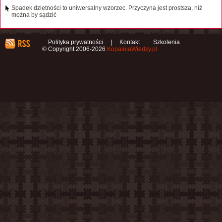
Spadek dzietności to uniwersalny wzorzec. Przyczyna jest prostsza, niż
można by sądzić
Polityka prywatności
|
Kontakt
Szkolenia
© Copyright 2006-2026
KopalniaWiedzy.pl