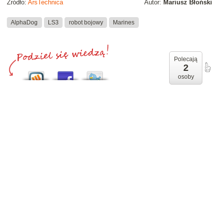
Źródło:
ArsTechnica
Autor:
Mariusz Błoński
AlphaDog
LS3
robot bojowy
Marines
Polecają
2
osoby