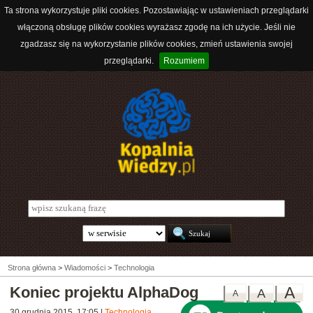
Ta strona wykorzystuje pliki cookies. Pozostawiając w ustawieniach przeglądarki
włączoną obsługę plików cookies wyrażasz zgodę na ich użycie. Jeśli nie
zgadzasz się na wykorzystanie plików cookies, zmień ustawienia swojej
przeglądarki.
Rozumiem
Strona główna
>
Wiadomości
>
Technologia
Koniec projektu AlphaDog
A
A
A
30 grudnia 2015, 17:05
|
Technologia