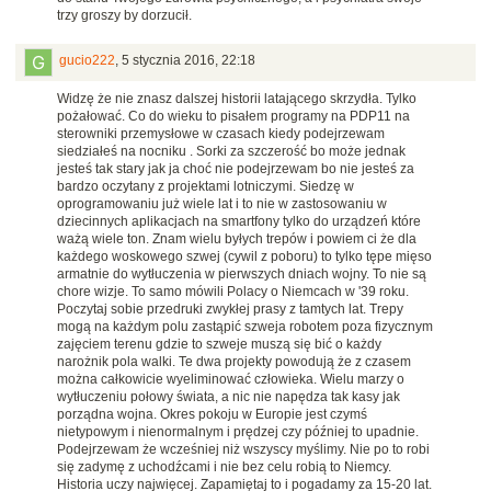
trzy groszy by dorzucił.
gucio222
,
5 stycznia 2016, 22:18
Widzę że nie znasz dalszej historii latającego skrzydła. Tylko
pożałować. Co do wieku to pisałem programy na PDP11 na
sterowniki przemysłowe w czasach kiedy podejrzewam
siedziałeś na nocniku . Sorki za szczerość bo może jednak
jesteś tak stary jak ja choć nie podejrzewam bo nie jesteś za
bardzo oczytany z projektami lotniczymi. Siedzę w
oprogramowaniu już wiele lat i to nie w zastosowaniu w
dziecinnych aplikacjach na smartfony tylko do urządzeń które
ważą wiele ton. Znam wielu byłych trepów i powiem ci że dla
każdego woskowego szwej (cywil z poboru) to tylko tępe mięso
armatnie do wytłuczenia w pierwszych dniach wojny. To nie są
chore wizje. To samo mówili Polacy o Niemcach w '39 roku.
Poczytaj sobie przedruki zwykłej prasy z tamtych lat. Trepy
mogą na każdym polu zastąpić szweja robotem poza fizycznym
zajęciem terenu gdzie to szweje muszą się bić o każdy
narożnik pola walki. Te dwa projekty powodują że z czasem
można całkowicie wyeliminować człowieka. Wielu marzy o
wytłuczeniu połowy świata, a nic nie napędza tak kasy jak
porządna wojna. Okres pokoju w Europie jest czymś
nietypowym i nienormalnym i prędzej czy później to upadnie.
Podejrzewam że wcześniej niż wszyscy myślimy. Nie po to robi
się zadymę z uchodźcami i nie bez celu robią to Niemcy.
Historia uczy najwięcej. Zapamiętaj to i pogadamy za 15-20 lat.