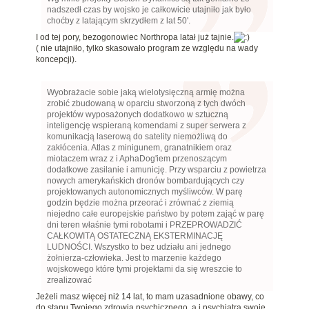
nadszedł czas by wojsko je całkowicie utajniło jak było
choćby z latającym skrzydłem z lat 50'.
I od tej pory, bezogonowiec Northropa latał już tajnie.
( nie utajniło, tylko skasowało program ze względu na wady
koncepcji).
Wyobrażacie sobie jaką wielotysięczną armię można
zrobić zbudowaną w oparciu stworzoną z tych dwóch
projektów wyposażonych dodatkowo w sztuczną
inteligencję wspieraną komendami z super serwera z
komunikacją laserową do satelity niemożliwą do
zakłócenia. Atlas z minigunem, granatnikiem oraz
miotaczem wraz z i AphaDog'iem przenoszącym
dodatkowe zasilanie i amunicję. Przy wsparciu z powietrza
nowych amerykańskich dronów bombardujących czy
projektowanych autonomicznych myśliwców. W parę
godzin będzie można przeorać i zrównać z ziemią
niejedno całe europejskie państwo by potem zająć w parę
dni teren właśnie tymi robotami i PRZEPROWADZIĆ
CAŁKOWITĄ OSTATECZNĄ EKSTERMINACJĘ
LUDNOŚCI. Wszystko to bez udziału ani jednego
żołnierza-człowieka. Jest to marzenie każdego
wojskowego które tymi projektami da się wreszcie to
zrealizować
Jeżeli masz więcej niż 14 lat, to mam uzasadnione obawy, co
do stanu Twojego zdrowia psychicznego, a i psychiatra swoje