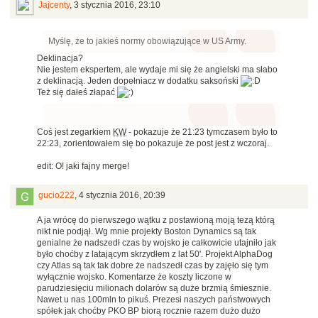
Jajcenty
,
3 stycznia 2016, 23:10
Myślę, że to jakieś normy obowiązujące w US Army.
Deklinacja?
Nie jestem ekspertem, ale wydaje mi się że angielski ma słabo
z deklinacją. Jeden dopełniacz w dodatku saksoński
Też się dałeś złapać
Coś jest zegarkiem
KW
- pokazuje że 21:23 tymczasem było to
22:23, zorientowałem się bo pokazuje że post jest z wczoraj.
edit: O! jaki fajny merge!
gucio222
,
4 stycznia 2016, 20:39
A ja wrócę do pierwszego wątku z postawioną moją tezą którą
nikt nie podjął. Wg mnie projekty Boston Dynamics są tak
genialne że nadszedł czas by wojsko je całkowicie utajniło jak
było choćby z latającym skrzydłem z lat 50'. Projekt AlphaDog
czy Atlas są tak tak dobre że nadszedł czas by zajęło się tym
wyłącznie wojsko. Komentarze że koszty liczone w
parudziesięciu milionach dolarów są duże brzmią śmiesznie.
Nawet u nas 100mln to pikuś. Prezesi naszych państwowych
spółek jak choćby PKO BP biorą rocznie razem dużo dużo