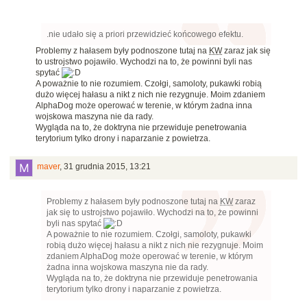
.nie udało się a priori przewidzieć końcowego efektu.
Problemy z hałasem były podnoszone tutaj na
KW
zaraz jak się
to ustrojstwo pojawiło. Wychodzi na to, że powinni byli nas
spytać
A poważnie to nie rozumiem. Czołgi, samoloty, pukawki robią
dużo więcej hałasu a nikt z nich nie rezygnuje. Moim zdaniem
AlphaDog może operować w terenie, w którym żadna inna
wojskowa maszyna nie da rady.
Wygląda na to, że doktryna nie przewiduje penetrowania
terytorium tylko drony i naparzanie z powietrza.
maver
,
31 grudnia 2015, 13:21
Problemy z hałasem były podnoszone tutaj na
KW
zaraz
jak się to ustrojstwo pojawiło. Wychodzi na to, że powinni
byli nas spytać
A poważnie to nie rozumiem. Czołgi, samoloty, pukawki
robią dużo więcej hałasu a nikt z nich nie rezygnuje. Moim
zdaniem AlphaDog może operować w terenie, w którym
żadna inna wojskowa maszyna nie da rady.
Wygląda na to, że doktryna nie przewiduje penetrowania
terytorium tylko drony i naparzanie z powietrza.