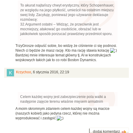
To akurat najtańszy chwyt erystyczny, który Schopenhauer,
ze względu na jego płytkość, umieścił na ostatnim miejscu
swej listy. Zacytuję, ponieważ jego używanie deklasuje
rozmówcę:
32.Argument ostatni – Widząc, że przeciwnik jest
mocniejszy, atakować go osobiście, obrażać lub w
jakikolwiek sposób porzucać prawdziwy przedmiot sporu.
.
TrzyGrosze odpuść sobie, bo widzę że ciśnienie ci się podnosi.
Niech ci będzie że masz rację. Kto ma rację stawia kolację
Bardziej mnie interesuje temat główny tj. AI w konstrukcjach
wojskowych takich jak to co robi Boston Dynamics.
Krzychoo
,
6 stycznia 2016, 22:19
Celem każdej wojny jest zabezpieczenie pola walki a
następnie zajęcie terenu właśnie mięsem armatnim
A moim skromnym zdaniem celem każdej wojny są macice
(naszych kobiet) jako jedyna rzecz, której nie można
wyprodukować i zastąpić
dodaj komentarz