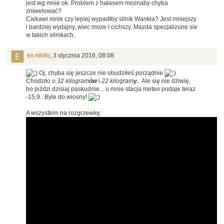
jest wg mnie ok. Problem z hałasem moznaby chyba
zniwelować?
Ciekawi mnie czy lepiej wypadłby silnik Wankla? Jest mniejszy
i bardziej wydajny, wiec moze i cichszy. Mazda specjalizune sie
w takich silnikach.
ex nihilo
,
3 stycznia 2016, 08:08
Oj, chyba się jeszcze nie obudziłeś porządnie
Chodziło o
32 kilogram
ów
i
22 kilogram
y.
Ale się nie dziwię,
bo piździ dzisiaj paskudnie... u mnie stacja meteo podaje teraz
-15,9. Byle do wiosny!
A wszystkim na rozgrzewkę: