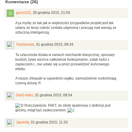
Komentarze (26)
gucio222
,
30 grudnia 2015, 21:04
A ja myślę że tak jak w większości przypadków projekt jest tak
udany że teraz całość została utajniona i pracują nad wersją ze
sztuczną inteligencją.
TrzyGrosze
,
31 grudnia 2015, 09:34
Ta sztucznota działa w ramach mechaniki klasycznej, sporawy
budżet, żywe wzorce całkowicie funkcjonalne, sztab ludzi z
zapleczem i...nie udało się a priori przewidzieć końcowego
efektu.
A nasze chłopaki w sąsiednim wątku, samodzielnie rozkminiają
czarną dziurę !!!
Gość Astro
,
31 grudnia 2015, 09:54
Rzeczywiście. FAKT, że silnik spalinowy z definicji jest
głośny, mógł być zaskoczeniem.
Jajcenty
,
31 grudnia 2015, 11:33