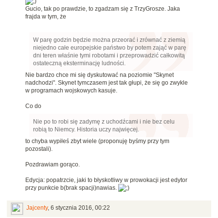
Gucio, tak po prawdzie, to zgadzam się z TrzyGrosze. Jaka
frajda w tym, że
W parę godzin będzie można przeorać i zrównać z ziemią
niejedno całe europejskie państwo by potem zająć w parę
dni teren właśnie tymi robotami i przeprowadzić całkowitą
ostateczną eksterminację ludności.
Nie bardzo chce mi się dyskutować na poziomie "Skynet
nadchodzi". Skynet tymczasem jest tak głupi, że się go zwykle
w programach wojskowych kasuje.
Co do
Nie po to robi się zadymę z uchodźcami i nie bez celu
robią to Niemcy. Historia uczy najwięcej.
to chyba wypiłeś zbyt wiele (proponuję byśmy przy tym
pozostali).
Pozdrawiam gorąco.
Edycja: popatrzcie, jaki to błyskotliwy w prowokacji jest edytor
przy punkcie b(brak spacji)nawias.
Jajcenty
,
6 stycznia 2016, 00:22