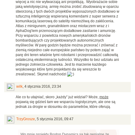
więcej a nic nie wytwarzają ani projektują.. Wyobrażacie sobie
jaką wielotysięczną armię można zrobić zbudowaną w oparciu
stworzoną z tych dwóch projektów wyposażonych dodatkowo w
sztuczną inteligencję wspieraną komendami z super serwera z
komunikacją laserową do satelity niemożliwą do zakłócenia.
Atlas z minigunem, granatnikiem oraz miotaczem wraz z i
AphaDog'iem przenoszącym dodatkowe zasilanie i amunicję.
Przy wsparciu z powietrza nowych amerykańskich dronów
bombardujących czy projektowanych autonomicznych
myśliwców. W parę godzin będzie można przeorać i zrównać z
ziemią niejedno całe europejskie państwo by potem zająć w
parę dni teren właśnie tymi robotami i przeprowadzić całkowitą
ostateczną eksterminację ludności. Wszystko to bez udziału ani
jednego żołnierza-człowieka. Jest to marzenie każdego
wojskowego które tymi projektami da się wreszcie to
zrealizować. Skynet nadchodzi
wilk
,
4 stycznia 2016, 23:34
Ale co tu utajniać, skoro „każdy” już widział? Może,
może
pojawią się gdzieś tam we wsparciu logistycznym, ale one są
jednak za drogie w stosunku do parametrów, które oferują.
TrzyGrosze
,
5 stycznia 2016, 09:47
Wg mnie projekty Boston Dynamics są tak genialne że