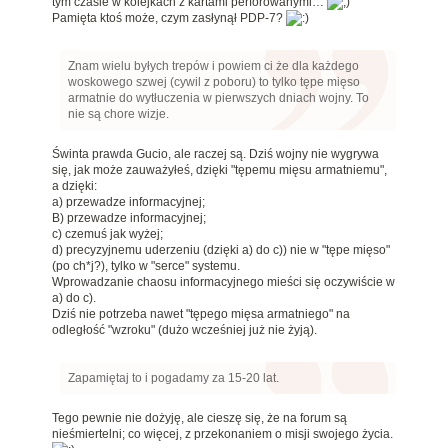
tym czasie w kolejkach z kartami perforowanymi…
Pamięta ktoś może, czym zasłynął PDP-7?
Znam wielu byłych trepów i powiem ci że dla każdego
woskowego szwej (cywil z poboru) to tylko tępe mięso
armatnie do wytłuczenia w pierwszych dniach wojny. To
nie są chore wizje.
Świnta prawda Gucio, ale raczej są. Dziś wojny nie wygrywa
się, jak może zauważyłeś, dzięki "tępemu mięsu armatniemu",
a dzięki:
a) przewadze informacyjnej;
B) przewadze informacyjnej;
c) czemuś jak wyżej;
d) precyzyjnemu uderzeniu (dzięki a) do c)) nie w "tępe mięso"
(po ch*j?), tylko w "serce" systemu.
Wprowadzanie chaosu informacyjnego mieści się oczywiście w
a) do c).
Dziś nie potrzeba nawet "tępego mięsa armatniego" na
odległość "wzroku" (dużo wcześniej już nie żyją).
Zapamiętaj to i pogadamy za 15-20 lat.
Tego pewnie nie dożyję, ale cieszę się, że na forum są
nieśmiertelni; co więcej, z przekonaniem o misji swojego życia.