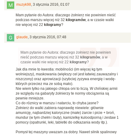
muzyk98
,
3 stycznia 2016, 01:07
Mam pytanie do Autora: dlaczego żołnierz nie powinien nieść
podczas marszu więcej niż 32
kilogramów
, a w czasie walki
nie więcej niż 22
kilogramy
?
glaude
,
3 stycznia 2016, 07:48
Mam pytanie do Autora: dlaczego żołnierz nie powinien
nieść podczas marszu więcej niż 32
kilogramów
, a w
czasie walki nie więcej niż 22
kilogramy
?
Jak dla mnie to kwestia: mobilności (im więcej kg tym
wolniejszy), maskowania (większy cel jest łatwiej zauwazalny i
niszczony) oraz aprowizacji (szybciej zyzywa energię i wodę-
których przeciez ma ze sobą mało).
Nie wiem tylko na jakiego chłopa oni to liczą. W chińskiej armii
ze względu na gabaryty żołnierzy te normy obciązenia są
pewnie mniejsze.
Co do róznicy w marszu i natarciu, to chyba jasne?
Zołnierz do walki zabiera naprawdę niewiele: głównie
amunicję, najbardziej kaloryczne (małe) żarcie i picie + broń,
mundur (w tym chełm i buty), kamizelkę kuloodporną i zestaw 1
pomocy (opatrunki, leki, tabletki do odkazania wody itp.).
Pomysł tej maszyny uwazam za dobry. Nawet silnik spalinowy