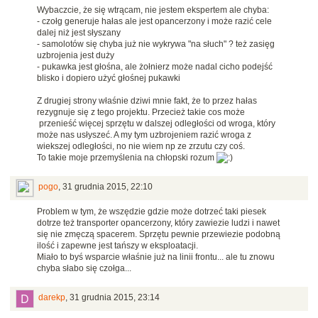
Wybaczcie, że się wtrącam, nie jestem ekspertem ale chyba:
- czołg generuje hałas ale jest opancerzony i może razić cele
dalej niż jest słyszany
- samolotów się chyba już nie wykrywa "na słuch" ? też zasięg
uzbrojenia jest duży
- pukawka jest głośna, ale żołnierz może nadal cicho podejść
blisko i dopiero użyć głośnej pukawki
Z drugiej strony właśnie dziwi mnie fakt, że to przez hałas
rezygnuje się z tego projektu. Przecież takie cos może
przenieść więcej sprzętu w dalszej odległości od wroga, który
może nas usłyszeć. A my tym uzbrojeniem razić wroga z
wiekszej odległości, no nie wiem np ze zrzutu czy coś.
To takie moje przemyślenia na chłopski rozum
pogo
,
31 grudnia 2015, 22:10
Problem w tym, że wszędzie gdzie może dotrzeć taki piesek
dotrze też transporter opancerzony, który zawiezie ludzi i nawet
się nie zmęczą spacerem. Sprzętu pewnie przewiezie podobną
ilość i zapewne jest tańszy w eksploatacji.
Miało to byś wsparcie właśnie już na linii frontu... ale tu znowu
chyba słabo się czołga...
darekp
,
31 grudnia 2015, 23:14