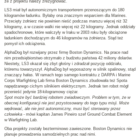
że z projektu należy zrezygnować.
LS3 miał był autonomicznym transporterem przenoszącym do 180
kilogramów ładunku. Byłaby ona znacznym wsparciem dla Marines.
Przecięty żołnierz nie powinien nieść podczas marszu więcej niż 32
kilogramy, a w czasie walki nie więcej niż 22 kilogramy. Jednak oddziały
spadochronowe, które walczyły w Iraku w 2003 roku były obciążone
ładunkiem dochodzącym do 46 kilogramów na żołnierza. Stąd też
pomysł ich odciążenia.
AlphaDog był rozwijany przez firmę Boston Dynamics. Na prace nad
nim przedsiębiorstwo otrzymało z budżetu państwa 42 miliony dolarów.
Niestety, LS3 okazał się zbyt głośny i zdradzał pozycję oddziału,
któremu towarzyszył. AlphaDog był wyposażony w silnik spalinowy, stąd
znaczący hałas. W ramach tego samego kontraktu z DARPA i Marine
Corps Warfighting Lab firma Boston Dynamics zbudowała też Spota
napędzanego cichym silnikiem elektrycznym. Jednak ten robot mógł
przenieść jedynie 18-kilogramowy ciężar.
Spot może być bardziej robotem zwiadowczym. Problem w tym, że w
obecnej konfiguracji nie jest przystosowany do tego typu misji. Może
wędrować, ale nie jest autonomiczny, musi być sterowany przez
człowieka
- mówi kapitan James Pineiro szef Ground Combat Element
w Warfighting Lab.
Oba projekty zostały bezterminowo zawieszone. Boston Dynamics nie
planuje prowadzenia samodzielnych prac nad nimi.