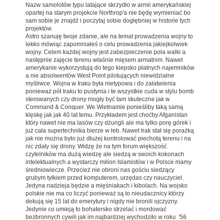
Nazw samolotów typu latające skrzydło w armii amerykańskiej
opartej na starym projekcie Northrop'a nie będę wymieniać bo
sam sobie je znajdź i poczytaj sobie dogłębniej w historie tych
projektów.
Astro szanuję twoje zdanie, ale na temat prowadzenia wojny to
lekko mówiąc zapomniałeś o celu prowadzenia jakiejkolwiek
wojny. Celem każdej wojny jest zabezpieczenie pola walki a
następnie zajęcie terenu właśnie mięsem armatnim. Nawet
amerykanie wykorzystują do tego kiepsko płatnych najemników
a nie absolwentów West Point pilotujących niewidzialne
myśliwce. Wojna w Iraku była nietypowa i do załatwienia
ponieważ pół Iraku to pustynia i te wszystkie cuda w stylu bomb
sterowanych czy drony mogły być tam skuteczne jak w
Command & Conquer. We Wietnamie ponieśliby taką samą
klęskę jak jak 40 lat temu. Przykładem jest choćby Afganistan
który nawet nie ma lasów czy dżungli ale ma tylko porę górek i
już cała supertechnika bierze w łeb. Nawet Irak stał się porażką
jak nie można było już dłużej kontrolować piechotą terenu i na
nic zdały się drony. Widzę że na tym forum większość
czytelników ma dużą wiedzę ale siedzą w swoich kokonach
intelektualnych a wystarczy milion Islamistów i w Polsce mamy
średniowiecze. Przecież nie obroni nas gościu siedzący
grubym tyłkiem przed komputerem, urzędas czy nauczyciel.
Jedyna nadzieja będzie a mięśniakach i kibolach. Na wojsko
polskie nie ma co liczyć ponieważ są to nieudacznicy którzy
dekują się 15 lat do emerytury i nigdy nie bronili ojczyzny.
Jedynie co umieją to bohatersko strzelać i mordować
bezbronnych cywili jak im najbardziej wychodziło w roku '56