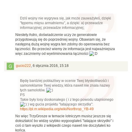
Dziś wojny nie wygrywa się, jak może zauważyłeś, dzięki
"tępemu mięsu armatniemu", a dzięki: a) przewadze
informacyjnej; przewadze informacyjnej;
Niestety Astro, doświadczenie uczy że generałowie
przygotowują się do poprzedniej wojny. Obawiam się, że
następną dużą wojnę wygra ten zdolny do operowania bez
łączności. Bo przecież wiemy że informacja jest najważniejsza
więc zaczniemy od wyeliminowania łączności
gucio222
,
6 stycznia 2016, 15:18
Będę bardziej pobłażliwy w ocenie Twej błyskotliwośći i
samoreklamie Twej wiedzy, która nawet nie znała nazwy
tych samolotów.
PS
Takie były losy doskonałego ( i z tego powodu utajnionego
) wg gucia projektu "latającego skrzydła":
https://pl.m.wikipedia.org/wiki/Northrop_YB-49
No więc TrzyGrosze w temacie lotniczym musisz jeszcze się
dokształcić bo widzę szybko wygooglałeś "latające skrzydło" i
coś ci tam wyszło z wikipedii czego nawet nie doczytałeś ko
końca.