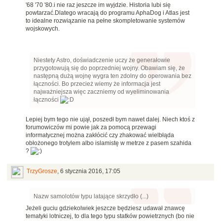
'68 '70 '80.i nie raz jeszcze im wyjdzie. Historia lubi się
powtarzać.Dlatego wracają do programu AphaDog i Atlas jest
to idealne rozwiązanie na pełne skompletowanie systemów
wojskowych.
Niestety Astro, doświadczenie uczy że generałowie
przygotowują się do poprzedniej wojny. Obawiam się, że
następną dużą wojnę wygra ten zdolny do operowania bez
łączności. Bo przecież wiemy że informacja jest
najważniejsza więc zaczniemy od wyeliminowania
łączności
Lepiej bym tego nie ujął, poszedł bym nawet dalej. Niech ktoś z
forumowiczów mi powie jak za pomocą przewagi
informatycznej można zakłócić czy zhakować wielbłąda
obłożonego trotylem albo islamistę w metrze z pasem szahida
?
TrzyGrosze
,
6 stycznia 2016, 17:05
Nazw samolotów typu latające skrzydło (...)
Jeżeli guciu gdziekolwiek jeszcze będziesz udawał znawcę
tematyki lotniczej, to dla tego typu statków powietrznych (bo nie