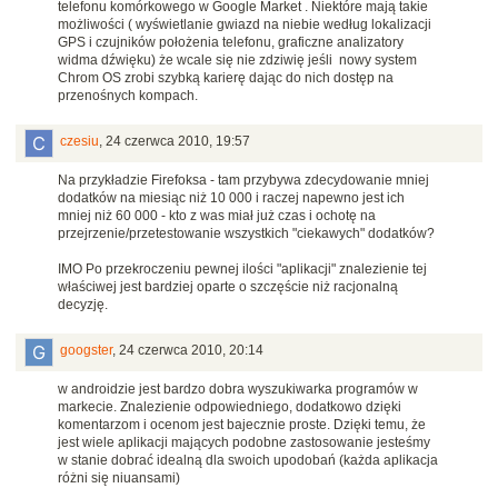
telefonu komórkowego w Google Market . Niektóre mają takie
możliwości ( wyświetlanie gwiazd na niebie według lokalizacji
GPS i czujników położenia telefonu, graficzne analizatory
widma dźwięku) że wcale się nie zdziwię jeśli nowy system
Chrom OS zrobi szybką karierę dając do nich dostęp na
przenośnych kompach.
czesiu
,
24 czerwca 2010, 19:57
Na przykładzie Firefoksa - tam przybywa zdecydowanie mniej
dodatków na miesiąc niż 10 000 i raczej napewno jest ich
mniej niż 60 000 - kto z was miał już czas i ochotę na
przejrzenie/przetestowanie wszystkich "ciekawych" dodatków?
IMO Po przekroczeniu pewnej ilości "aplikacji" znalezienie tej
właściwej jest bardziej oparte o szczęście niż racjonalną
decyzję.
googster
,
24 czerwca 2010, 20:14
w androidzie jest bardzo dobra wyszukiwarka programów w
markecie. Znalezienie odpowiedniego, dodatkowo dzięki
komentarzom i ocenom jest bajecznie proste. Dzięki temu, że
jest wiele aplikacji mających podobne zastosowanie jesteśmy
w stanie dobrać idealną dla swoich upodobań (każda aplikacja
różni się niuansami)