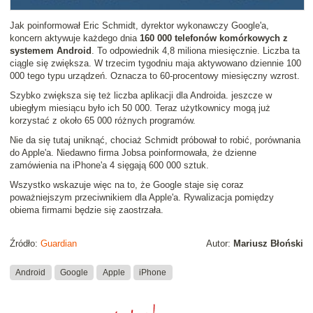
Jak poinformował Eric Schmidt, dyrektor wykonawczy Google'a,
koncern aktywuje każdego dnia
160 000 telefonów komórkowych z
systemem Android
. To odpowiednik 4,8 miliona miesięcznie. Liczba ta
ciągle się zwiększa. W trzecim tygodniu maja aktywowano dziennie 100
000 tego typu urządzeń. Oznacza to 60-procentowy miesięczny wzrost.
Szybko zwiększa się też liczba aplikacji dla Androida. jeszcze w
ubiegłym miesiącu było ich 50 000. Teraz użytkownicy mogą już
korzystać z około 65 000 różnych programów.
Nie da się tutaj uniknąć, chociaż Schmidt próbował to robić, porównania
do Apple'a. Niedawno firma Jobsa poinformowała, że dzienne
zamówienia na iPhone'a 4 sięgają 600 000 sztuk.
Wszystko wskazuje więc na to, że Google staje się coraz
poważniejszym przeciwnikiem dla Apple'a. Rywalizacja pomiędzy
obiema firmami będzie się zaostrzała.
Źródło:
Guardian
Autor:
Mariusz Błoński
Android
Google
Apple
iPhone