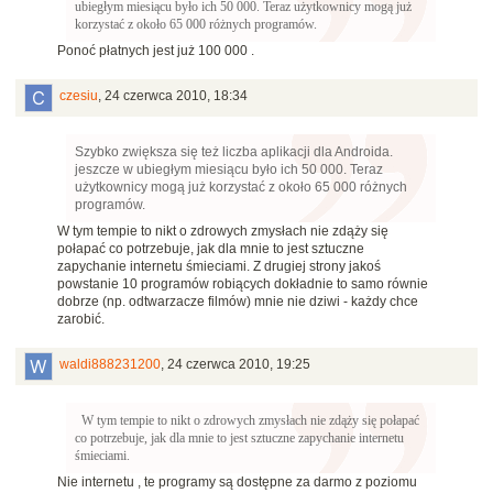
ubiegłym miesiącu było ich 50 000. Teraz użytkownicy mogą już
korzystać z około 65 000 różnych programów.
Ponoć płatnych jest już 100 000 .
czesiu
,
24 czerwca 2010, 18:34
Szybko zwiększa się też liczba aplikacji dla Androida.
jeszcze w ubiegłym miesiącu było ich 50 000. Teraz
użytkownicy mogą już korzystać z około 65 000 różnych
programów.
W tym tempie to nikt o zdrowych zmysłach nie zdąży się
połapać co potrzebuje, jak dla mnie to jest sztuczne
zapychanie internetu śmieciami. Z drugiej strony jakoś
powstanie 10 programów robiących dokładnie to samo równie
dobrze (np. odtwarzacze filmów) mnie nie dziwi - każdy chce
zarobić.
waldi888231200
,
24 czerwca 2010, 19:25
W tym tempie to nikt o zdrowych zmysłach nie zdąży się połapać
co potrzebuje, jak dla mnie to jest sztuczne zapychanie internetu
śmieciami.
Nie internetu , te programy są dostępne za darmo z poziomu