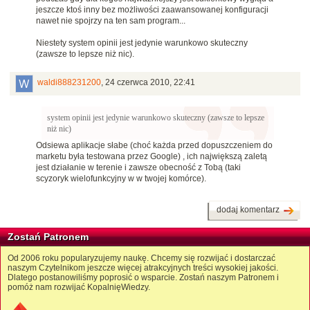
jeszcze ktoś inny bez możliwości zaawansowanej konfiguracji
nawet nie spojrzy na ten sam program...
Niestety system opinii jest jedynie warunkowo skuteczny
(zawsze to lepsze niż nic).
waldi888231200
,
24 czerwca 2010, 22:41
system opinii jest jedynie warunkowo skuteczny (zawsze to lepsze
niż nic)
Odsiewa aplikacje słabe (choć każda przed dopuszczeniem do
marketu była testowana przez Google) , ich największą zaletą
jest działanie w terenie i zawsze obecność z Tobą (taki
scyzoryk wielofunkcyjny w w twojej komórce).
dodaj komentarz
Zostań Patronem
Od 2006 roku popularyzujemy naukę. Chcemy się rozwijać i dostarczać
naszym Czytelnikom jeszcze więcej atrakcyjnych treści wysokiej jakości.
Dlatego postanowiliśmy poprosić o wsparcie. Zostań naszym Patronem i
pomóż nam rozwijać KopalnięWiedzy.