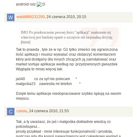
android rulz
waldi888231200
,
24 czerwca 2010, 20:15
IMO Po przekroczeniu pewnej ilości "aplikacji" znalezienie tej
właściwej jest bardziej oparte o szczęście niż racjonalną decyzję.
[/size]
Tak to prawda , tyle że w np: G1 tylko zmieści się ograniczona
ilość aplikacji i musisz wywalać oraz obdarzyć komentarzem
który jest dostępny dla innych chcących ją zainstalować oraz
market sortuje aplikacje według np: przydzielonych gwiazdek.
Wygląda to mniej więcej tak:
jaś40 co za syf nie polecam *
małgośia23 zawiesiła mi telefon *
Dzięki temu aplikacje niedopracowane szybko lądują na swoim
miejscu.
czesiu
,
24 czerwca 2010, 21:53
Tak, a ty uważasz, że jaś i małgośka dokładnie wiedzą co
potrzebujesz...
prosty przykład - mnie interesuje funkcjonalność i prostota,
podczas gdy dla kogoś najważniejszy jest cukierkowy wygląd a