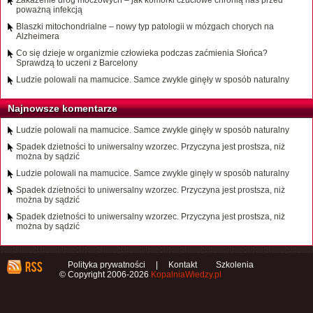
Zakażenie dróg moczowych – jak komórki czuciowe chronią nas przed
poważną infekcją
Blaszki mitochondrialne – nowy typ patologii w mózgach chorych na
Alzheimera
Co się dzieje w organizmie człowieka podczas zaćmienia Słońca?
Sprawdzą to uczeni z Barcelony
Ludzie polowali na mamucice. Samce zwykle ginęły w sposób naturalny
Najnowsze komentarze
Ludzie polowali na mamucice. Samce zwykle ginęły w sposób naturalny
Spadek dzietności to uniwersalny wzorzec. Przyczyna jest prostsza, niż
można by sądzić
Ludzie polowali na mamucice. Samce zwykle ginęły w sposób naturalny
Spadek dzietności to uniwersalny wzorzec. Przyczyna jest prostsza, niż
można by sądzić
Spadek dzietności to uniwersalny wzorzec. Przyczyna jest prostsza, niż
można by sądzić
Polityka prywatności
|
Kontakt
Szkolenia
© Copyright 2006-2026
KopalniaWiedzy.pl