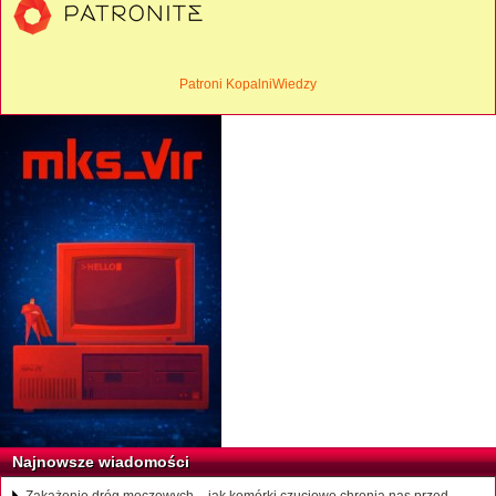
Patroni KopalniWiedzy
Najnowsze wiadomości