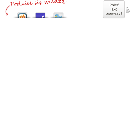
Poleć
jako
pierwszy !