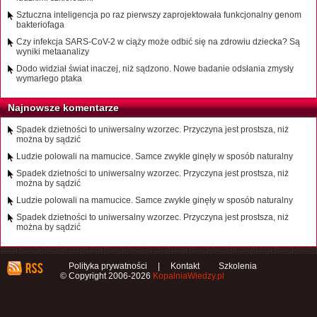
Sztuczna inteligencja po raz pierwszy zaprojektowała funkcjonalny genom
bakteriofaga
Czy infekcja SARS-CoV-2 w ciąży może odbić się na zdrowiu dziecka? Są
wyniki metaanalizy
Dodo widział świat inaczej, niż sądzono. Nowe badanie odsłania zmysły
wymarłego ptaka
Najnowsze komentarze
Spadek dzietności to uniwersalny wzorzec. Przyczyna jest prostsza, niż
można by sądzić
Ludzie polowali na mamucice. Samce zwykle ginęły w sposób naturalny
Spadek dzietności to uniwersalny wzorzec. Przyczyna jest prostsza, niż
można by sądzić
Ludzie polowali na mamucice. Samce zwykle ginęły w sposób naturalny
Spadek dzietności to uniwersalny wzorzec. Przyczyna jest prostsza, niż
można by sądzić
Polityka prywatności
|
Kontakt
Szkolenia
© Copyright 2006-2026
KopalniaWiedzy.pl