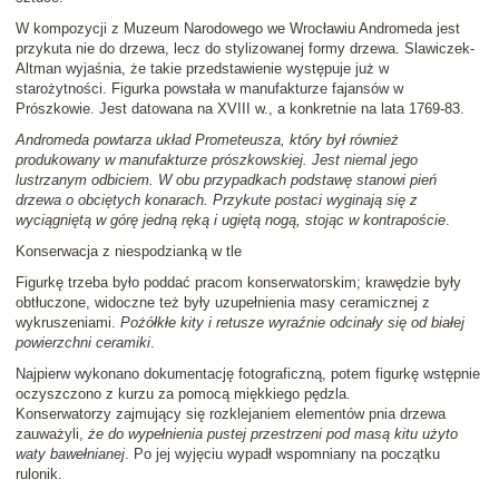
W kompozycji z Muzeum Narodowego we Wrocławiu Andromeda jest
przykuta nie do drzewa, lecz do stylizowanej formy drzewa. Slawiczek-
Altman wyjaśnia, że takie przedstawienie występuje już w
starożytności. Figurka powstała w manufakturze fajansów w
Prószkowie. Jest datowana na XVIII w., a konkretnie na lata 1769-83.
Andromeda powtarza układ Prometeusza, który był również
produkowany w manufakturze prószkowskiej. Jest niemal jego
lustrzanym odbiciem. W obu przypadkach podstawę stanowi pień
drzewa o obciętych konarach. Przykute postaci wyginają się z
wyciągniętą w górę jedną ręką i ugiętą nogą, stojąc w kontrapoście
.
Konserwacja z niespodzianką w tle
Figurkę trzeba było poddać pracom konserwatorskim; krawędzie były
obtłuczone, widoczne też były uzupełnienia masy ceramicznej z
wykruszeniami.
Pożółkłe kity i retusze wyraźnie odcinały się od białej
powierzchni ceramiki
.
Najpierw wykonano dokumentację fotograficzną, potem figurkę wstępnie
oczyszczono z kurzu za pomocą miękkiego pędzla.
Konserwatorzy zajmujący się rozklejaniem elementów pnia drzewa
zauważyli,
że do wypełnienia pustej przestrzeni pod masą kitu użyto
waty bawełnianej
. Po jej wyjęciu wypadł wspomniany na początku
rulonik.