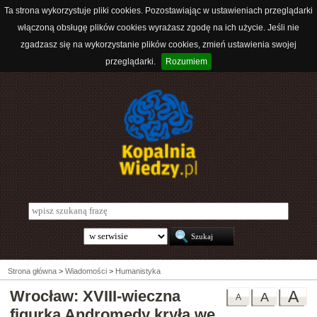
Ta strona wykorzystuje pliki cookies. Pozostawiając w ustawieniach przeglądarki
włączoną obsługę plików cookies wyrażasz zgodę na ich użycie. Jeśli nie
zgadzasz się na wykorzystanie plików cookies, zmień ustawienia swojej
przeglądarki.
Rozumiem
Strona główna
>
Wiadomości
>
Humanistyka
Wrocław: XVIII-wieczna
A
A
A
figurka Andromedy kryła we