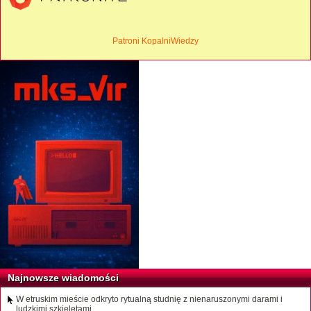
Patroni KopalniWiedzy
Najnowsze wiadomości
W etruskim mieście odkryto rytualną studnię z nienaruszonymi darami i
ludzkimi szkieletami