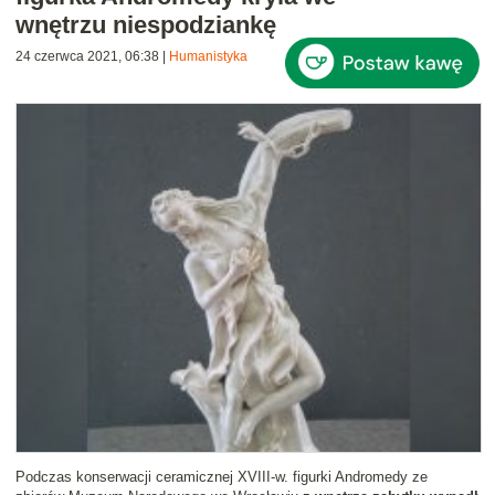
wnętrzu niespodziankę
24 czerwca 2021, 06:38
|
Humanistyka
Podczas konserwacji ceramicznej XVIII-w. figurki Andromedy ze