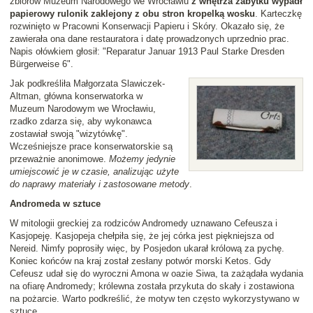
zbiorów Muzeum Narodowego we Wrocławiu
z wnętrza zabytku wypadł
papierowy rulonik zaklejony z obu stron kropelką wosku
. Karteczkę
rozwinięto w Pracowni Konserwacji Papieru i Skóry. Okazało się, że
zawierała ona dane restauratora i datę prowadzonych uprzednio prac.
Napis ołówkiem głosił: "Reparatur Januar 1913 Paul Starke Dresden
Bürgerweise 6".
Jak podkreśliła Małgorzata Slawiczek-
Altman, główna konserwatorka w
Muzeum Narodowym we Wrocławiu,
rzadko zdarza się, aby wykonawca
zostawiał swoją "wizytówkę".
Wcześniejsze prace konserwatorskie są
przeważnie anonimowe.
Możemy jedynie
umiejscowić je w czasie, analizując użyte
do naprawy materiały i zastosowane metody
.
Andromeda w sztuce
W mitologii greckiej za rodziców Andromedy uznawano Cefeusza i
Kasjopeję. Kasjopeja chełpiła się, że jej córka jest piękniejsza od
Nereid. Nimfy poprosiły więc, by Posjedon ukarał królową za pychę.
Koniec końców na kraj został zesłany potwór morski Ketos. Gdy
Cefeusz udał się do wyroczni Amona w oazie Siwa, ta zażądała wydania
na ofiarę Andromedy; królewna została przykuta do skały i zostawiona
na pożarcie. Warto podkreślić, że motyw ten często wykorzystywano w
sztuce.