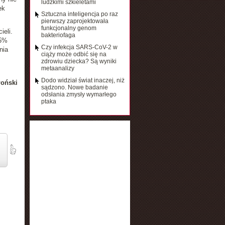
ludzkimi szkieletami
ek
Sztuczna inteligencja po raz
pierwszy zaprojektowała
funkcjonalny genom
ieli.
bakteriofaga
45%
Czy infekcja SARS-CoV-2 w
nia
ciąży może odbić się na
zdrowiu dziecka? Są wyniki
metaanalizy
Dodo widział świat inaczej, niż
łoński
sądzono. Nowe badanie
odsłania zmysły wymarłego
ptaka