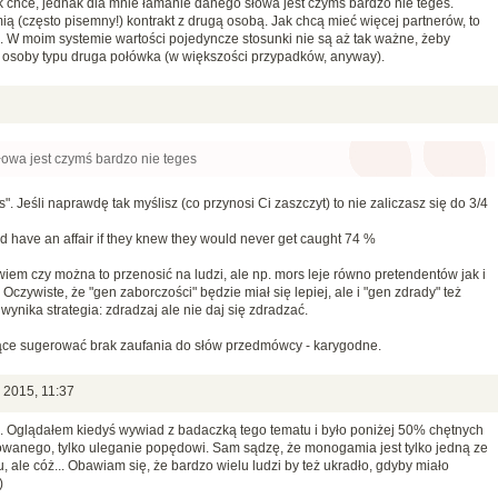
ak chce, jednak dla mnie łamanie danego słowa jest czymś bardzo nie teges.
amią (często pisemny!) kontrakt z drugą osobą. Jak chcą mieć więcej partnerów, to
u. W moim systemie wartości pojedyncze stosunki nie są aż tak ważne, żeby
a osoby typu druga połówka (w większości przypadków, anyway).
owa jest czymś bardzo nie teges
es". Jeśli naprawdę tak myślisz (co przynosi Ci zaszczyt) to nie zaliczasz się do 3/4
 have an affair if they knew they would never get caught 74 %
wiem czy można to przenosić na ludzi, ale np. mors leje równo pretendentów jak i
Oczywiste, że "gen zaborczości" będzie miał się lepiej, ale i "gen zdrady" też
ynika strategia: zdradzaj ale nie daj się zdradzać.
ące sugerować brak zaufania do słów przedmówcy - karygodne.
 2015, 11:37
. Oglądałem kiedyś wywiad z badaczką tego tematu i było poniżej 50% chętnych
anowanego, tylko uleganie popędowi. Sam sądzę, że monogamia jest tylko jedną ze
, ale cóż... Obawiam się, że bardzo wielu ludzi by też ukradło, gdyby miało