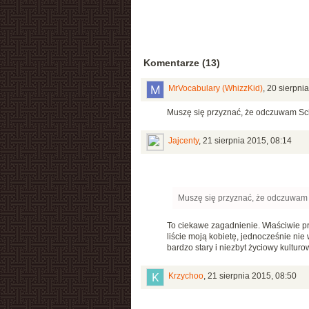
Komentarze (13)
MrVocabulary (WhizzKid)
,
20 sierpni
Muszę się przyznać, że odczuwam S
Jajcenty
,
21 sierpnia 2015, 08:14
Muszę się przyznać, że odczuwam
To ciekawe zagadnienie. Właściwie pr
liście moją kobietę, jednocześnie nie
bardzo stary i niezbyt życiowy kultur
Krzychoo
,
21 sierpnia 2015, 08:50