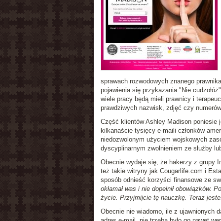
sprawach rozwodowych znanego prawnika R
pojawienia się przykazania "Nie cudzołóż
wiele pracy będą mieli prawnicy i terapeu
prawdziwych nazwisk, zdjęć czy numerów 
Część klientów Ashley Madison poniesie 
kilkanaście tysięcy e-maili członków ame
niedozwolonym użyciem wojskowych zasob
dyscyplinarnym zwolnieniem ze służby lu
Obecnie wydaje się, że hakerzy z grupy I
też takie witryny jak Cougarlife.com i E
sposób odnieść korzyści finansowe ze swo
okłamał was i nie dopełnił obowiązków. P
życie. Przyjmijcie tę nauczkę. Teraz jest
Obecnie nie wiadomo, ile z ujawnionych 
adres e-mail, nie trzeba było go nawet we