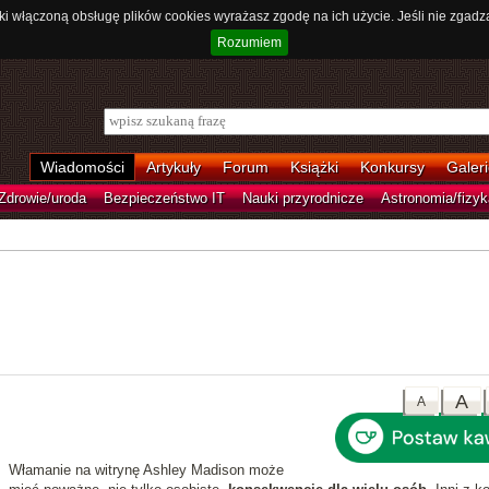
ki włączoną obsługę plików cookies wyrażasz zgodę na ich użycie. Jeśli nie zgadz
Rozumiem
Wiadomości
Artykuły
Forum
Książki
Konkursy
Galeri
Zdrowie/uroda
Bezpieczeństwo IT
Nauki przyrodnicze
Astronomia/fizyk
A
A
Włamanie na witrynę Ashley Madison może