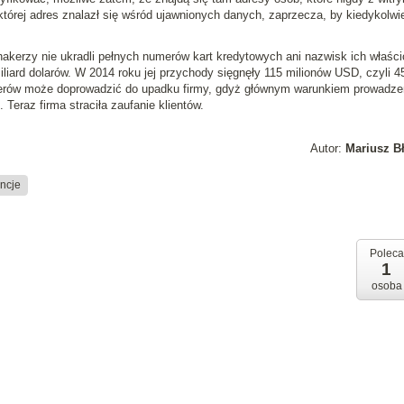
której adres znalazł się wśród ujawnionych danych, zaprzecza, by kiedykolwi
akerzy nie ukradli pełnych numerów kart kredytowych ani nazwisk ich właścic
iliard dolarów. W 2014 roku jej przychody sięgnęły 115 milionów USD, czyli 
akerów może doprowadzić do upadku firmy, gdyż głównym warunkiem prowadze
 Teraz firma straciła zaufanie klientów.
Autor:
Mariusz B
ncje
Poleca
1
osoba