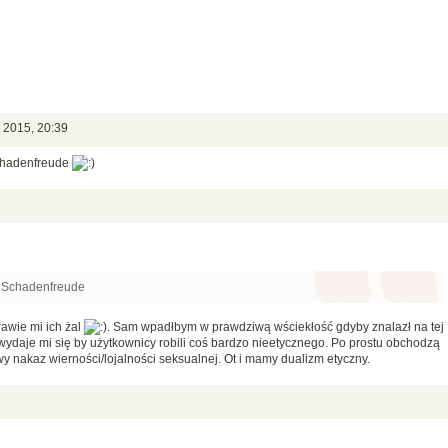
a 2015, 20:39
chadenfreude
 Schadenfreude
awie mi ich żal
. Sam wpadłbym w prawdziwą wściekłość gdyby znalazł na tej
 wydaje mi się by użytkownicy robili coś bardzo nieetycznego. Po prostu obchodzą
owy nakaz wierności/lojalności seksualnej. Ot i mamy dualizm etyczny.