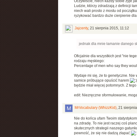
Oczywiście, niech każdy sobie żyje j
Ludzie, którzy zdradzają z definicji ł
niech wali prosto z mostu od początk
ryzykować bardzo duże cierpienie dl
Jajcenty
,
21 sierpnia 2015, 11:12
jednak dla mnie łamanie danego sł
Oficjalnie dla wszystkich jest "nie teg
rodzaju męskiego:
Percentage of men who say they would
Wydaje mi się, że to genetyczne. Nie 
samice próbujące opuścić harem
będzie miał więcej potomnych. Z tego w
edit: Niezręczne sformułowanie, mog
MrVocabulary (WhizzKid)
,
21 sierpnia
Nie do końca ufam Twoim statystykom
na zdradę. To nie jest raczej coś pl
skutecznych strategii naszego gatunku
pewność, że się nie dadzą złapać