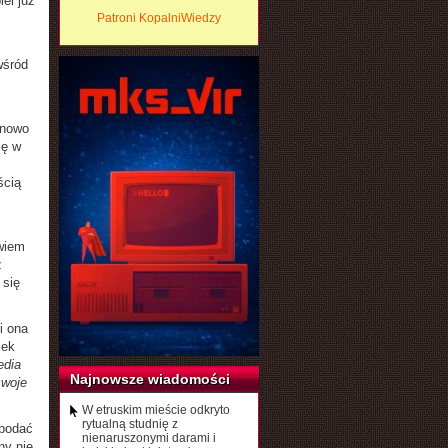
lei już
Patroni KopalniWiedzy
wśród
inowo
ię w
ścią
wiem
z
 się
i ona
iek
edia
Najnowsze wiadomości
swoje
W etruskim mieście odkryto
rytualną studnię z
 podać
nienaruszonymi darami i
ny nie