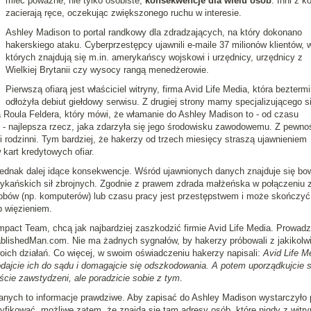
mieć poważne, nie tylko osobiste,
konsekwencje dla wielu osób
. Inni z ko
zacierają ręce, oczekując zwiększonego ruchu w interesie.
Ashley Madison to portal randkowy dla zdradzających, na który dokonano
hakerskiego ataku. Cyberprzestępcy ujawnili e-maile 37 milionów klientów, 
których znajdują się m.in. amerykańscy wojskowi i urzędnicy, urzędnicy z
Wielkiej Brytanii czy wysocy rangą menedżerowie.
Pierwszą ofiarą jest właściciel witryny, firma Avid Life Media, która bezterm
odłożyła debiut giełdowy serwisu. Z drugiej strony mamy specjalizującego s
oula Feldera, który mówi, że włamanie do Ashley Madison to - od czasu
" - najlepsza rzecz, jaka zdarzyła się jego środowisku zawodowemu. Z pewno
ci rodzinni. Tym bardziej, że hakerzy od trzech miesięcy straszą ujawnieniem
kart kredytowych ofiar.
jednak dalej idące konsekwencje. Wśród ujawnionych danych znajduje się bo
rykańskich sił zbrojnych. Zgodnie z prawem zdrada małżeńska w połączeniu 
ów (np. komputerów) lub czasu pracy jest przestępstwem i może skończyć
b więzieniem.
mpact Team, chcą jak najbardziej zaszkodzić firmie Avid Life Media. Prowadz
stablishedMan.com. Nie ma żadnych sygnałów, by hakerzy próbowali z jakikolw
ich działań. Co więcej, w swoim oświadczeniu hakerzy napisali:
Avid Life M
odajcie ich do sądu i domagajcie się odszkodowania. A potem uporządkujcie 
eście zawstydzeni, ale poradzicie sobie z tym
.
danych to informacje prawdziwe. Aby zapisać do Ashley Madison wystarczyło
ryfikować, możliwe zatem, że znajdą się tam adresy osób, które nigdy z witry