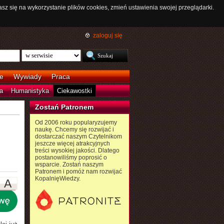
asz się na wykorzystanie plików cookies, zmień ustawienia swojej przeglądarki.
zaloguj się
e
Wywiady
Praca
a
Humanistyka
Ciekawostki
Zostań Patronem
Od 2006 roku popularyzujemy
naukę. Chcemy się rozwijać i
dostarczać naszym Czytelnikom
jeszcze więcej atrakcyjnych
treści wysokiej jakości. Dlatego
postanowiliśmy poprosić o
wsparcie. Zostań naszym
Patronem i pomóż nam rozwijać
KopalnięWiedzy.
A