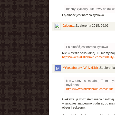
niezbyt życiowy kulturowy nakaz wi
Lojalność jest bardzo życiowa.
Jajcenty
,
21 sierpnia 2015, 09:01
Lojalność jest bardzo życiowa.
Nie w sferze seksualnej. Tu mamy najw
http://www.statisticbrain.com/infidelity-s
MrVocabulary (WhizzKid)
,
21 sierpni
Nie w sferze seksualnej. Tu mamy n
myślenia:
http://www.statisticbrain.com/infidelit
Ciekawe, ja widziałem nieco bardziej „
– teraz jest na pewno trudniej, bo ma
obsesji seksem).