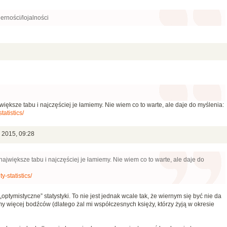
erności/lojalności
iększe tabu i najczęściej je łamiemy. Nie wiem co to warte, ale daje do myślenia:
tatistics/
a 2015, 09:28
ajwiększe tabu i najczęściej je łamiemy. Nie wiem co to warte, ale daje do
y-statistics/
optymistyczne” statystyki. To nie jest jednak wcale tak, że wiernym się być nie da
my więcej bodźców (dlatego żal mi współczesnych księży, którzy żyją w okresie