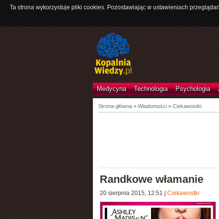
Ta strona wykorzystuje pliki cookies. Pozostawiając w ustawieniach przeglądar
Medycyna
Technologia
Psychologia
Strona główna
>
Wiadomości
>
Ciekawostki
Randkowe włamanie
20 sierpnia 2015, 12:51
|
Ciekawostki