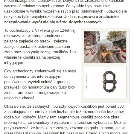
modernizacją sieci ciepłowniczej. Dotychczas znaleziono kilkanaście
wczesnośredniowiecznych grobów. Wszystkie były poważnie
uszkodzone w wyniku wcześniejszych prac budowlanych i udawało się
odzyskać tylko pojedyncze kości. Jednak
najnowsze znalezisko
zdecydowanie wyróżnia się wśród dotychczasowych
.
To pochodzący z VI wieku grób 12-letniej
dziewczynki, w którym znaleziono
żelazne zapięcie do torebki, żelazne
zapięcie paska inkrustowane paskami
złota oraz olbrzymią liczbę koralików. I to
właśnie te koraliki są najbardziej
intrygujące.
Gdy archeolodzy zorientowali się że mają
do czynienia z tak interesującym
pochówkiem, wycięli całość z gruntu i
przewieźli do laboratorium cały duży blok
ziemi. Tam bowiem mogli wszystko
dokładnie zbadać.
Okazało się, że szklanych i bursztynowych koralików jest ponad 350.
Zaskakująca jest nie tylko ich liczba, ale też różnorodność kształtów,
rodzajów i kolorów. Mamy tam segmentowe koraliki zdobione złotą i
srebrną folią, co świadczy o wysokim mistrzostwie wykonania. Można
przypuszczać, że koraliki nie zostały złożone do grobu osobno, ale w
przeszłości stanowiły naszyjnik lub naszyjniki. Część z nich mogła być