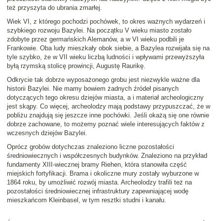
też przyszyta do ubrania zmarłej.
Wiek VI, z którego pochodzi pochówek, to okres ważnych wydarzeń i
szybkiego rozwoju Bazylei. Na początku V wieku miasto zostało
zdobyte przez germańskich Alemanów, a w VI wieku podbili je
Frankowie. Oba ludy mieszkały obok siebie, a Bazylea rozwijała się na
tyle szybko, że w VII wieku liczbą ludności i wpływami przewyższyła
byłą rzymską stolicę prowincji, Augustę Raurikę.
Odkrycie tak dobrze wyposażonego grobu jest niezwykle ważne dla
historii Bazylei. Nie mamy bowiem żadnych źródeł pisanych
dotyczących tego okresu dziejów miasta, a i materiał archeologiczny
jest skąpy. Co więcej, archeolodzy mają podstawy przypuszczać, że w
pobliżu znajdują się jeszcze inne pochówki. Jeśli okażą się one równie
dobrze zachowane, to możemy poznać wiele interesujących faktów z
wczesnych dziejów Bazylei.
Oprócz grobów dotychczas znaleziono liczne pozostałości
średniowiecznych i współczesnych budynków. Znaleziono na przykład
fundamenty XIII-wiecznej bramy Riehen, która stanowiła część
miejskich fortyfikacji. Brama i okoliczne mury zostały wyburzone w
1864 roku, by umożliwić rozwój miasta. Archeolodzy trafili też na
pozostałości średniowiecznej infrastruktury zapewniającej wodę
mieszkańcom Kleinbasel, w tym resztki studni i kanału.