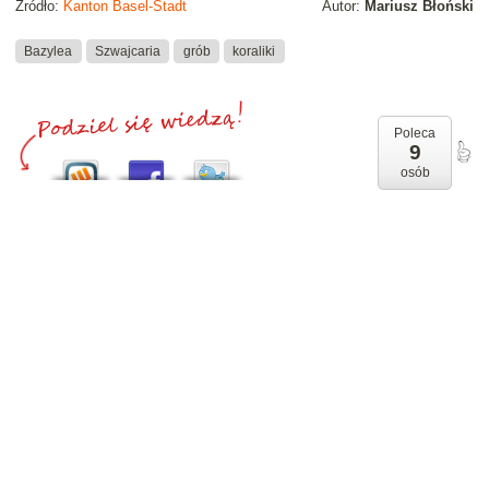
Źródło:
Kanton Basel-Stadt
Autor:
Mariusz Błoński
Bazylea
Szwajcaria
grób
koraliki
Poleca
9
osób