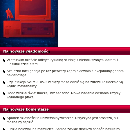
Najnowsze wiadomości
W etruskim mieście odkryto rytualną studnię z nienaruszonymi darami i
ludzkimi szkieletami
Sztuczna inteligencja po raz pierwszy zaprojektowała funkcjonalny genom
bakteriofaga
Czy infekcja SARS-CoV-2 w ciąży może odbić się na zdrowiu dziecka? Są
wyniki metaanalizy
Dodo widział świat inaczej, niż sądzono. Nowe badanie odsłania zmysły
wymarłego ptaka
Najnowsze komentarze
Spadek dzietności to uniwersalny wzorzec. Przyczyna jest prostsza, niż
można by sądzić
Ludzie polowali na mamucice. Samce zwykle ginęły w sposób naturalny