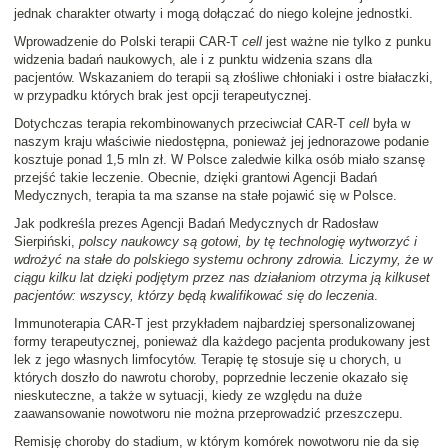
jednak charakter otwarty i mogą dołączać do niego kolejne jednostki.
Wprowadzenie do Polski terapii CAR-T
cell
jest ważne nie tylko z punku
widzenia badań naukowych, ale i z punktu widzenia szans dla
pacjentów. Wskazaniem do terapii są złośliwe chłoniaki i ostre białaczki,
w przypadku których brak jest opcji terapeutycznej.
Dotychczas terapia rekombinowanych przeciwciał CAR-T
cell
była w
naszym kraju właściwie niedostępna, ponieważ jej jednorazowe podanie
kosztuje ponad 1,5 mln zł. W Polsce zaledwie kilka osób miało szansę
przejść takie leczenie. Obecnie, dzięki grantowi Agencji Badań
Medycznych, terapia ta ma szanse na stałe pojawić się w Polsce.
Jak podkreśla prezes Agencji Badań Medycznych dr Radosław
Sierpiński,
polscy naukowcy są gotowi, by tę technologię wytworzyć i
wdrożyć na stałe do polskiego systemu ochrony zdrowia. Liczymy, że w
ciągu kilku lat dzięki podjętym przez nas działaniom otrzyma ją kilkuset
pacjentów: wszyscy, którzy będą kwalifikować się do leczenia
.
Immunoterapia CAR-T jest przykładem najbardziej spersonalizowanej
formy terapeutycznej, ponieważ dla każdego pacjenta produkowany jest
lek z jego własnych limfocytów. Terapię tę stosuje się u chorych, u
których doszło do nawrotu choroby, poprzednie leczenie okazało się
nieskuteczne, a także w sytuacji, kiedy ze względu na duże
zaawansowanie nowotworu nie można przeprowadzić przeszczepu.
Remisję choroby do stadium, w którym komórek nowotworu nie da się