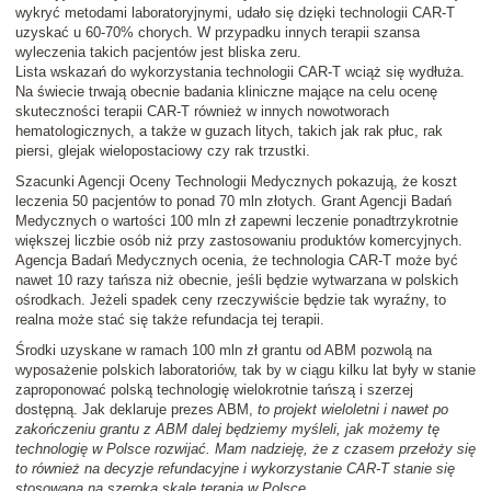
wykryć metodami laboratoryjnymi, udało się dzięki technologii CAR-T
uzyskać u 60-70% chorych. W przypadku innych terapii szansa
wyleczenia takich pacjentów jest bliska zeru.
Lista wskazań do wykorzystania technologii CAR-T wciąż się wydłuża.
Na świecie trwają obecnie badania kliniczne mające na celu ocenę
skuteczności terapii CAR-T również w innych nowotworach
hematologicznych, a także w guzach litych, takich jak rak płuc, rak
piersi, glejak wielopostaciowy czy rak trzustki.
Szacunki Agencji Oceny Technologii Medycznych pokazują, że koszt
leczenia 50 pacjentów to ponad 70 mln złotych. Grant Agencji Badań
Medycznych o wartości 100 mln zł zapewni leczenie ponadtrzykrotnie
większej liczbie osób niż przy zastosowaniu produktów komercyjnych.
Agencja Badań Medycznych ocenia, że technologia CAR-T może być
nawet 10 razy tańsza niż obecnie, jeśli będzie wytwarzana w polskich
ośrodkach. Jeżeli spadek ceny rzeczywiście będzie tak wyraźny, to
realna może stać się także refundacja tej terapii.
Środki uzyskane w ramach 100 mln zł grantu od ABM pozwolą na
wyposażenie polskich laboratoriów, tak by w ciągu kilku lat były w stanie
zaproponować polską technologię wielokrotnie tańszą i szerzej
dostępną. Jak deklaruje prezes ABM,
to projekt wieloletni i nawet po
zakończeniu grantu z ABM dalej będziemy myśleli, jak możemy tę
technologię w Polsce rozwijać. Mam nadzieję, że z czasem przełoży się
to również na decyzje refundacyjne i wykorzystanie CAR-T stanie się
stosowaną na szeroką skalę terapią w Polsce
.