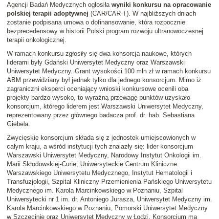
Agencji Badań Medycznych ogłosiła
wyniki konkursu na opracowanie
polskiej terapii adoptywnej
(CAR/CAR-T). W najbliższych dniach
zostanie podpisana umowa o dofinansowanie, która rozpocznie
bezprecedensowy w historii Polski program rozwoju ultranowoczesnej
terapii onkologicznej.
W ramach konkursu zgłosiły się dwa konsorcja naukowe, których
liderami były Gdański Uniwersytet Medyczny oraz Warszawski
Uniwersytet Medyczny. Grant wysokości 100 mln zł w ramach konkursu
ABM przewidziany był jednak tylko dla jednego konsorcjum. Mimo iż
zagraniczni eksperci oceniający wnioski konkursowe ocenili oba
projekty bardzo wysoko, to wyraźną przewagę punktów uzyskało
konsorcjum, którego liderem jest Warszawski Uniwersytet Medyczny,
reprezentowany przez głównego badacza prof. dr. hab. Sebastiana
Giebela.
Zwycięskie konsorcjum składa się z jednostek umiejscowionych w
całym kraju, a wśród instytucji tych znalazły się: lider konsorcjum
Warszawski Uniwersytet Medyczny, Narodowy Instytut Onkologii im.
Marii Skłodowskiej-Curie, Uniwersyteckie Centrum Kliniczne
Warszawskiego Uniwersytetu Medycznego, Instytut Hematologii i
Transfuzjologii, Szpital Kliniczny Przemienienia Pańskiego Uniwersytetu
Medycznego im. Karola Marcinkowskiego w Poznaniu, Szpital
Uniwersytecki nr 1 im. dr. Antoniego Jurasza, Uniwersytet Medyczny im.
Karola Marcinkowskiego w Poznaniu, Pomorski Uniwersytet Medyczny
w Szczecinie oraz Uniwersytet Medyczny w Łodzi. Konsorcjum ma