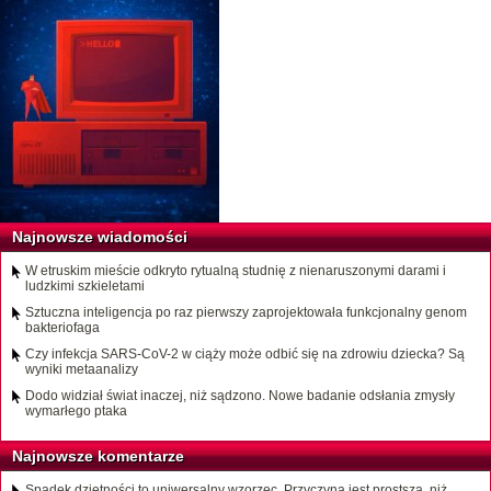
Najnowsze wiadomości
W etruskim mieście odkryto rytualną studnię z nienaruszonymi darami i
ludzkimi szkieletami
Sztuczna inteligencja po raz pierwszy zaprojektowała funkcjonalny genom
bakteriofaga
Czy infekcja SARS-CoV-2 w ciąży może odbić się na zdrowiu dziecka? Są
wyniki metaanalizy
Dodo widział świat inaczej, niż sądzono. Nowe badanie odsłania zmysły
wymarłego ptaka
Najnowsze komentarze
Spadek dzietności to uniwersalny wzorzec. Przyczyna jest prostsza, niż