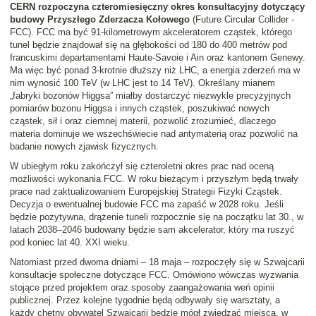
CERN rozpoczyna czteromiesięczny okres konsultacyjny dotyczący
budowy Przyszłego Zderzacza Kołowego
(Future Circular Collider -
FCC). FCC ma być 91-kilometrowym akceleratorem cząstek, którego
tunel będzie znajdował się na głębokości od 180 do 400 metrów pod
francuskimi departamentami Haute-Savoie i Ain oraz kantonem Genewy.
Ma więc być ponad 3-krotnie dłuższy niż LHC, a energia zderzeń ma w
nim wynosić 100 TeV (w LHC jest to 14 TeV). Określany mianem
„fabryki bozonów Higgsa” miałby dostarczyć niezwykle precyzyjnych
pomiarów bozonu Higgsa i innych cząstek, poszukiwać nowych
cząstek, sił i oraz ciemnej materii, pozwolić zrozumieć, dlaczego
materia dominuje we wszechświecie nad antymaterią oraz pozwolić na
badanie nowych zjawisk fizycznych.
W ubiegłym roku zakończył się czteroletni okres prac nad oceną
możliwości wykonania FCC. W roku bieżącym i przyszłym będą trwały
prace nad zaktualizowaniem Europejskiej Strategii Fizyki Cząstek.
Decyzja o ewentualnej budowie FCC ma zapaść w 2028 roku. Jeśli
będzie pozytywna, drążenie tuneli rozpocznie się na początku lat 30., w
latach 2038–2046 budowany będzie sam akcelerator, który ma ruszyć
pod koniec lat 40. XXI wieku.
Natomiast przed dwoma dniami – 18 maja – rozpoczęły się w Szwajcarii
konsultacje społeczne dotyczące FCC. Omówiono wówczas wyzwania
stojące przed projektem oraz sposoby zaangażowania weń opinii
publicznej. Przez kolejne tygodnie będą odbywały się warsztaty, a
każdy chętny obywatel Szwajcarii będzie mógł zwiedzać miejsca, w