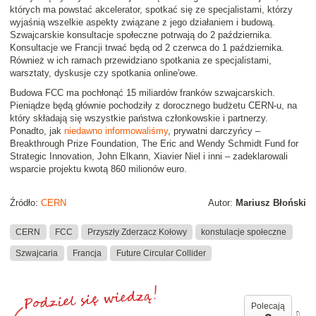
których ma powstać akcelerator, spotkać się ze specjalistami, którzy
wyjaśnią wszelkie aspekty związane z jego działaniem i budową.
Szwajcarskie konsultacje społeczne potrwają do 2 października.
Konsultacje we Francji trwać będą od 2 czerwca do 1 października.
Również w ich ramach przewidziano spotkania ze specjalistami,
warsztaty, dyskusje czy spotkania online'owe.
Budowa FCC ma pochłonąć 15 miliardów franków szwajcarskich.
Pieniądze będą głównie pochodziły z dorocznego budżetu CERN-u, na
który składają się wszystkie państwa członkowskie i partnerzy.
Ponadto, jak
niedawno informowaliśmy
, prywatni darczyńcy –
Breakthrough Prize Foundation, The Eric and Wendy Schmidt Fund for
Strategic Innovation, John Elkann, Xiavier Niel i inni – zadeklarowali
wsparcie projektu kwotą 860 milionów euro.
Źródło:
CERN
Autor:
Mariusz Błoński
CERN
FCC
Przyszły Zderzacz Kołowy
konstulacje społeczne
Szwajcaria
Francja
Future Circular Collider
Polecają