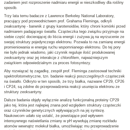
zadaniem jest rozproszenie nadmiaru energii w nieszkodliwy dla rośliny
sposób.
Trzy lata temu badacze z Lawrence Berkeley National Laboratory,
pracujący pod przewodnictwem prof. Grahama Fleminga, odkryli
zeaksantynę
- barwnik z grupy karotenoidów, który chroni komórki przed
nadmiarem padającego światła. Cząsteczka tego związku przyjmuje na
siebie część docierającej do liścia energii i zużywa ją na wyrzucenie ze
swojej struktury pojedynczego elektronu. Pozwala to na zamianę energii
promieniowania w energię ruchu wspomnianego elektronu. Do tej pory
nie było jednak wiadomo, jaki czynnik reguluje ilość produkowanej
zeoksantyny oraz jej interakcje z chlorofilem, najważniejszym
związkiem odpowiedzialnym za proces fotosyntezy.
Aby rozwiązać tę zagadkę, zespół prof. Fleminga zastosował techniki
spektrofotometryczne, tzn. badanie reakcji poszczególnych cząsteczek
na światło. Odkryto w ten sposób, że trzy białka, nazwane CP29, CP26
i CP24, są zdolne do przeprowadzenia reakcji usunięcia elektronu ze
struktury zeoksantyny.
Dalsze badania objęły wyłącznie analizę funkcjonalną proteiny CP29
jako tej, która jest najlepiej znana pod względem struktury cząsteczki
oraz czynników genetycznych wpływających na jej syntezę.
Naukowcom udało się ustalić, że powstające pod wpływem
intensywnego naświetlania zmiany w pH wywołują zmianę rozkładu
atomów wewnątrz molekuł białka, umożliwiając mu przeprowadzenie