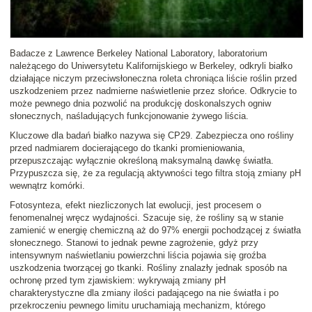
Badacze z Lawrence Berkeley National Laboratory, laboratorium
należącego do Uniwersytetu Kalifornijskiego w Berkeley, odkryli
białko
działające niczym przeciwsłoneczna roleta chroniąca liście roślin przed
uszkodzeniem
przez nadmierne naświetlenie przez słońce. Odkrycie to
może pewnego dnia pozwolić na produkcję doskonalszych ogniw
słonecznych, naśladujących funkcjonowanie żywego liścia.
Kluczowe dla badań białko nazywa się CP29. Zabezpiecza ono rośliny
przed nadmiarem docierającego do tkanki promieniowania,
przepuszczając wyłącznie określoną maksymalną dawkę światła.
Przypuszcza się, że za regulacją aktywności tego filtra stoją zmiany pH
wewnątrz komórki.
Fotosynteza, efekt niezliczonych lat ewolucji, jest procesem o
fenomenalnej wręcz wydajności. Szacuje się, że rośliny są w stanie
zamienić w energię chemiczną aż do 97% energii pochodzącej z światła
słonecznego. Stanowi to jednak pewne zagrożenie, gdyż przy
intensywnym naświetlaniu powierzchni liścia pojawia się groźba
uszkodzenia tworzącej go tkanki. Rośliny znalazły jednak sposób na
ochronę przed tym zjawiskiem: wykrywają zmiany pH
charakterystyczne dla zmiany ilości padającego na nie światła i po
przekroczeniu pewnego limitu uruchamiają mechanizm, którego