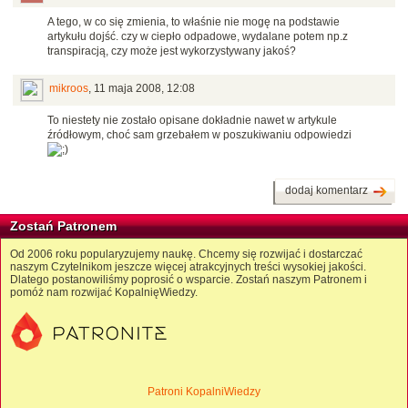
A tego, w co się zmienia, to właśnie nie mogę na podstawie
artykułu dojść. czy w ciepło odpadowe, wydalane potem np.z
transpiracją, czy może jest wykorzystywany jakoś?
mikroos
,
11 maja 2008, 12:08
To niestety nie zostało opisane dokładnie nawet w artykule
źródłowym, choć sam grzebałem w poszukiwaniu odpowiedzi
dodaj komentarz
Zostań Patronem
Od 2006 roku popularyzujemy naukę. Chcemy się rozwijać i dostarczać
naszym Czytelnikom jeszcze więcej atrakcyjnych treści wysokiej jakości.
Dlatego postanowiliśmy poprosić o wsparcie. Zostań naszym Patronem i
pomóż nam rozwijać KopalnięWiedzy.
Patroni KopalniWiedzy