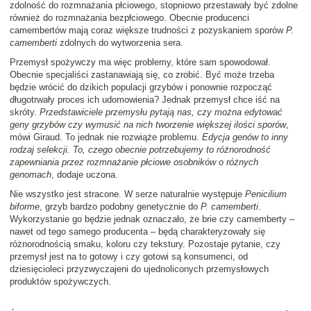
zdolność do rozmnażania płciowego, stopniowo przestawały być zdolne
również do rozmnażania bezpłciowego. Obecnie producenci
camembertów mają coraz większe trudności z pozyskaniem sporów
P.
camemberti
zdolnych do wytworzenia sera.
Przemysł spożywczy ma więc problemy, które sam spowodował.
Obecnie specjaliści zastanawiają się, co zrobić. Być może trzeba
będzie wrócić do dzikich populacji grzybów i ponownie rozpocząć
długotrwały proces ich udomowienia? Jednak przemysł chce iść na
skróty.
Przedstawiciele przemysłu pytają nas, czy można edytować
geny grzybów czy wymusić na nich tworzenie większej ilości sporów
,
mówi Giraud. To jednak nie rozwiąże problemu.
Edycja genów to inny
rodzaj selekcji. To, czego obecnie potrzebujemy to różnorodność
zapewniania przez rozmnażanie płciowe osobników o różnych
genomach
, dodaje uczona.
Nie wszystko jest stracone. W serze naturalnie występuje
Penicilium
biforme
, grzyb bardzo podobny genetycznie do
P. camemberti
.
Wykorzystanie go będzie jednak oznaczało, że brie czy camemberty –
nawet od tego samego producenta – będą charakteryzowały się
różnorodnością smaku, koloru czy tekstury. Pozostaje pytanie, czy
przemysł jest na to gotowy i czy gotowi są konsumenci, od
dziesięcioleci przyzwyczajeni do ujednoliconych przemysłowych
produktów spożywczych.