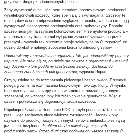
grzybów z drugiej z udomowionych populacji.
Żeby wytwarzać duże ilości sera metodami przemysłowymi producenci
wyselekcjonowali szczepy, które spełniają ich wymagania. Szczepy te
muszą dawać ser o odpowiednim wyglądzie, zapachu, w serze nie mogą
występować nieapetyczne przebarwienia oraz mykotoksyny. Ponadto
szczep musi jak najszybciej kolonizować ser. Przemysłowa produkcja –
a na nasze stoły trafia niemal wyłącznie żywność wytwarzana przez
przemysł – wywarła tak olbrzymią presję selekcyjną na
P. roqueforti
, że
doszło do ekstremalnego zubożenia bioróżnorodności grzybów.
Udomowiliśmy te niewidzialne organizmy tak, jak udomowiliśmy psy czy
kapustę. Ale stało się to, co dzieje się zawsze z organizmami – małymi
czy dużymi – które poddamy drastycznej selekcji, dochodzi do
znacznego zubożenia ich puli genetycznej
, wyjaśnia Ropars.
Grzyby zdolne są do rozmnażania płciowego i bezpłciowego. Przemysł
polega głownie na rozmnażaniu bezpłciowym, tworząc klony. W wyniku
tego przemysłowe szczepy nie są w stanie rozmnażać się z innymi
szczepami, co wzbogaciłoby ich zróżnicowanie genetyczne. Więc z
czasem powiększa się degeneracja takich szczepów.
Populacja używana w Roqeforcie PDO nie była poddana aż tak silnej
presji, więc zachowała nieco większą różnorodność. Jednak klony
używane do produkcji wszystkich innych serów z niebieską pleśnią są
już niemal bezpłodne.
Problem dotyka nawet najmniejszych
producentów serów. Przez długi czas hodowali oni własne szczepy P.