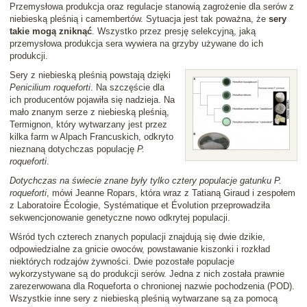
Przemysłowa produkcja oraz regulacje stanowią zagrożenie dla serów z
niebieską pleśnią i camembertów. Sytuacja jest tak poważna, że
sery
takie mogą zniknąć
. Wszystko przez presję selekcyjną, jaką
przemysłowa produkcja sera wywiera na grzyby używane do ich
produkcji.
Sery z niebieską pleśnią powstają dzięki
Penicilium roqueforti
. Na szczęście dla
ich producentów pojawiła się nadzieja. Na
mało znanym serze z niebieską pleśnią,
Termignon, który wytwarzany jest przez
kilka farm w Alpach Francuskich, odkryto
nieznaną dotychczas populację
P.
roqueforti
.
Dotychczas na świecie znane były tylko cztery populacje gatunku P.
roqueforti
, mówi Jeanne Ropars, która wraz z Tatianą Giraud i zespołem
z Laboratoire Écologie, Systématique et Évolution przeprowadziła
sekwencjonowanie genetyczne nowo odkrytej populacji.
Wśród tych czterech znanych populacji znajdują się dwie dzikie,
odpowiedzialne za gnicie owoców, powstawanie kiszonki i rozkład
niektórych rodzajów żywności. Dwie pozostałe populacje
wykorzystywane są do produkcji serów. Jedna z nich została prawnie
zarezerwowana dla Roqueforta o chronionej nazwie pochodzenia (POD).
Wszystkie inne sery z niebieską pleśnią wytwarzane są za pomocą