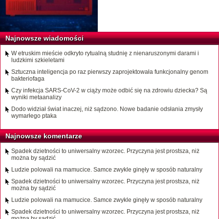
Najnowsze wiadomości
W etruskim mieście odkryto rytualną studnię z nienaruszonymi darami i
ludzkimi szkieletami
Sztuczna inteligencja po raz pierwszy zaprojektowała funkcjonalny genom
bakteriofaga
Czy infekcja SARS-CoV-2 w ciąży może odbić się na zdrowiu dziecka? Są
wyniki metaanalizy
Dodo widział świat inaczej, niż sądzono. Nowe badanie odsłania zmysły
wymarłego ptaka
Najnowsze komentarze
Spadek dzietności to uniwersalny wzorzec. Przyczyna jest prostsza, niż
można by sądzić
Ludzie polowali na mamucice. Samce zwykle ginęły w sposób naturalny
Spadek dzietności to uniwersalny wzorzec. Przyczyna jest prostsza, niż
można by sądzić
Ludzie polowali na mamucice. Samce zwykle ginęły w sposób naturalny
Spadek dzietności to uniwersalny wzorzec. Przyczyna jest prostsza, niż
można by sądzić