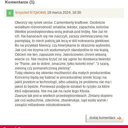
Komentarze (1)
krzysztof B7QkDkW
,
18 marca 2024, 18:30
Otworzy się rynek serów.
Camemberty kraftowe. Osobiście
wolałbym różnorodność smaków, tekstur, zapachów, kolorów.
Wielkie przedsiębiorstwa wolą jednak pod linijkę. Nie żal mi
ich. Na bananach się nie nauczyli, zarazy ziemniaczanej nie
pamiętają, to niech patrzą jak lecą w dół notowania giełdowe.
Bo na przykład Niemcy, czy Amerykanie to strasznie wybredni.
Jak coś nie trzyma ich wydumanych standardów to nie kupią.
Odcień nie ten, zapaszek inny. Jakościowiec chroni własną
wiecie co. Nie można liczyć że się ugnie bo dostawca twierdzi
że "Panie, ale to dobre, smaczne, tylko kolorki inne". "z szarą,
zieloną czy pomarańczową pleśnią".
Tutaj otwiera się okienko możliwości dla małych producentów.
Koncerny będą się babrać w proceduralnej smole licząc na
jakiś przełom w technologii, albo udadzą że problemu nie ma i
jakoś to będzie. Ponieważ podjęcie działań to ryzyko za które
ktoś odpowiada. Nie ma jak na razie tego Ktosia.
Zawsze tak jest w wielkich przedsiębiorstwach. Zmiany dopiero
jak coś wybuchnie, zdechnie, zbankrutuje, sąd wyda wyrok i
zasądzi miliardowe odszkodowanie.
dodaj komentarz