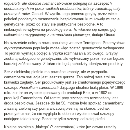
roqueforti, ale obecnie niemal całkowicie polegają na szczepach
dostarczanych im przez wielkich producentów, którzy zaopatrują cały
przemysł
, mówi Giraud. W wyniku tego procesu grzyby przez wiele
pokoleń poddanych rozmnażaniu bezpłciowemu kumulowały mutacje
genetyczne, przez co stały się praktycznie bezpłodne. A to
niekorzystnie wpływa na produkcję sera.
To właśnie się dzieje, gdy
całkowicie zrezygnujemy z rozmnażania płciowego
, dodaje Giraud.
Na szczęście odkryto nową populację w serze Termignon. Przemysłowo
wykorzystywana populacja może więc zostać genetycznie wzbogacona.
To jednak wymaga podjęcia ryzyka rozmnażania płciowego. Grzyby
zostaną wzbogacone genetycznie, ale wytwarzany przez nie ser będzie
bardziej zróżnicowany. Z taśm nie będą schodziły identyczne produkty.
Ser z niebieską pleśnią ma poważne kłopoty, ale w przypadku
camemberta sytuacja jest jeszcze gorsza. Ten rodzaj sera stoi na
krawędzi zagłady. Ser produkowany jest ze zmutowanego pojedynczego
szczepu
Penicillium camemberti
dającego idealnie białą pleśń. W 1898
roku został on wyselekcjonowany do produkcji Brie, a w 1902 do
produkcji Camemberta. Od tamtej pory szczep ten rozmnażany jest
drogą bezpłciową. Jeszcze do lat 50. można było spotkać camemberty
z szarą, zieloną czy pomarańczową pleśnią na skórce. Jednak
przemysł uznał, że nie wygląda to dobrze i wyeliminował szczepy
nadające takie kolory. Pozostał tylko szczep od białej pleśni.
Kolejne pokolenia „białego”
P. camemberti
, które już dawno utraciły