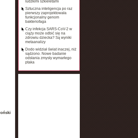
ludzkimi szkieletami
Sztuczna inteligencja po raz
pierwszy zaprojektowała
funkcjonalny genom
bakteriofaga
Czy infekcja SARS-CoV-2 w
ciąży może odbić się na
zdrowiu dziecka? Są wyniki
metaanalizy
Dodo widział świat inaczej, niż
sądzono. Nowe badanie
odsłania zmysły wymarłego
ptaka
łoński