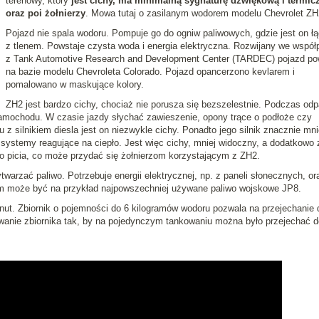
terenowy, który
jest cichy, ma minimalną sygnaturę dźwiękową i termic
oraz poi żołnierzy
. Mowa tutaj o zasilanym wodorem modelu Chevrolet ZH
Pojazd nie spala wodoru. Pompuje go do ogniw paliwowych, gdzie jest on ł
z tlenem. Powstaje czysta woda i energia elektryczna. Rozwijany we współ
z Tank Automotive Research and Development Center (TARDEC) pojazd po
na bazie modelu Chevroleta Colorado. Pojazd opancerzono kevlarem i
pomalowano w maskujące kolory.
ZH2 jest bardzo cichy, chociaż nie porusza się bezszelestnie. Podczas odp
amochodu. W czasie jazdy słychać zawieszenie, opony trące o podłoże czy
z silnikiem diesla jest on niezwykle cichy. Ponadto jego silnik znacznie mni
 systemy reagujące na ciepło. Jest więc cichy, mniej widoczny, a dodatkowo z
 picia, co może przydać się żołnierzom korzystającym z ZH2.
arzać paliwo. Potrzebuje energii elektrycznej, np. z paneli słonecznych, or
ym może być na przykład najpowszechniej używane paliwo wojskowe JP8.
inut. Zbiornik o pojemności do 6 kilogramów wodoru pozwala na przejechanie 
wanie zbiornika tak, by na pojedynczym tankowaniu można było przejechać d