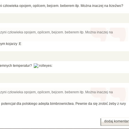
i człowieka opojem, opilcem, bejcem. beberem itp. Można inaczej na trzeźwo?
yni człowieka opojem, opilcem, bejcem. beberem itp. Można inaczej na
nym kojarzy :E
ujemnych temperatur?
yni człowieka opojem, opilcem, bejcem. beberem itp. Można inaczej na
otencjał dla polskiego adepta bimbrownictwa. Pewnie da się zrobić żeby z rury
dodaj komentar