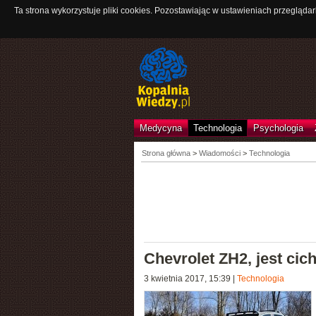
Ta strona wykorzystuje pliki cookies. Pozostawiając w ustawieniach przeglądar
Medycyna
Technologia
Psychologia
Strona główna
>
Wiadomości
>
Technologia
Chevrolet ZH2, jest cich
3 kwietnia 2017, 15:39
|
Technologia