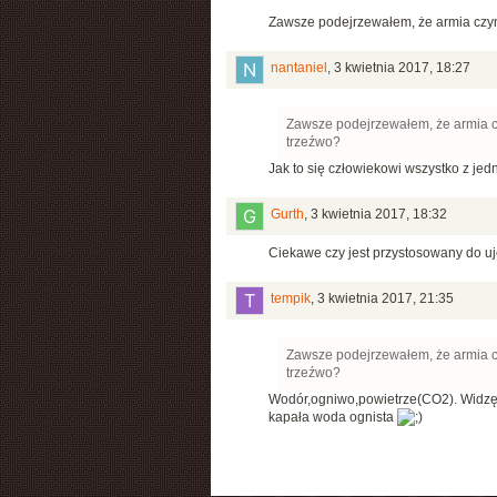
Zawsze podejrzewałem, że armia czyn
nantaniel
,
3 kwietnia 2017, 18:27
Zawsze podejrzewałem, że armia cz
trzeźwo?
Jak to się człowiekowi wszystko z jed
Gurth
,
3 kwietnia 2017, 18:32
Ciekawe czy jest przystosowany do 
tempik
,
3 kwietnia 2017, 21:35
Zawsze podejrzewałem, że armia cz
trzeźwo?
Wodór,ogniwo,powietrze(CO2). Widzę p
kapała woda ognista