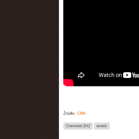
Źródło:
CNN
Chevrolet ZH2
wodór