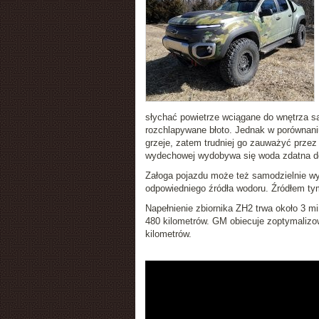
słychać powietrze wciągane do wnętrza s
rozchlapywane błoto. Jednak w porównaniu 
grzeje, zatem trudniej go zauważyć przez
wydechowej wydobywa się woda zdatna do
Załoga pojazdu może też samodzielnie wytw
odpowiedniego źródła wodoru. Źródłem t
Napełnienie zbiornika ZH2 trwa około 3 m
480 kilometrów. GM obiecuje zoptymalizo
kilometrów.