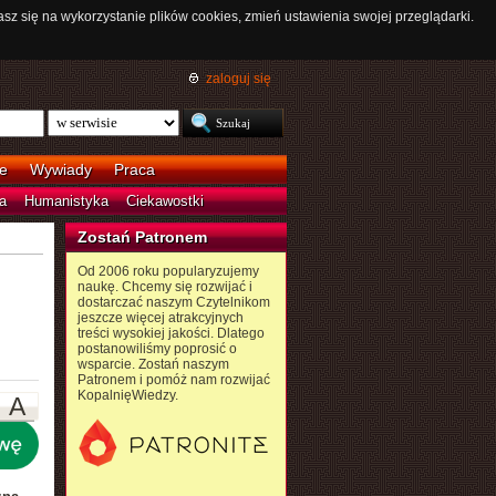
asz się na wykorzystanie plików cookies, zmień ustawienia swojej przeglądarki.
zaloguj się
e
Wywiady
Praca
a
Humanistyka
Ciekawostki
Zostań Patronem
Od 2006 roku popularyzujemy
naukę. Chcemy się rozwijać i
dostarczać naszym Czytelnikom
jeszcze więcej atrakcyjnych
treści wysokiej jakości. Dlatego
postanowiliśmy poprosić o
wsparcie. Zostań naszym
Patronem i pomóż nam rozwijać
KopalnięWiedzy.
A