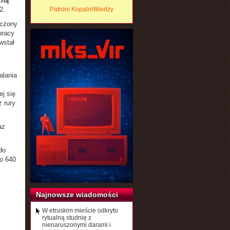
zną
2.
Patroni KopalniWiedzy
ączony
pracy
wstał
alania
ej się
 rury
az
do
o 640
Najnowsze wiadomości
W etruskim mieście odkryto
rytualną studnię z
nienaruszonymi darami i