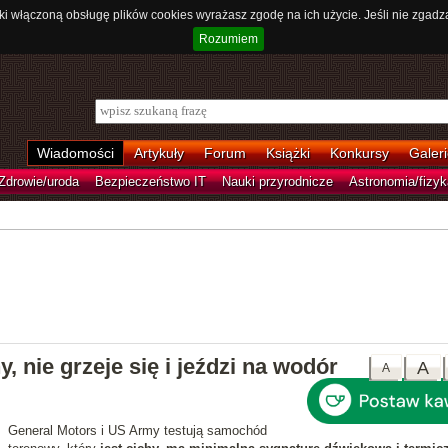
ki włączoną obsługę plików cookies wyrażasz zgodę na ich użycie. Jeśli nie zgadz
Rozumiem
Wiadomości
Artykuły
Forum
Książki
Konkursy
Galeri
Zdrowie/uroda
Bezpieczeństwo IT
Nauki przyrodnicze
Astronomia/fizyk
y, nie grzeje się i jeździ na wodór
A
A
General Motors i US Army testują samochód