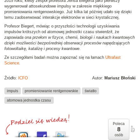
2015 roku, kiedy zespół profesora Jensa Biegerta jako pierwszy
wygenerował attosekundowe impulsy w zakresie miękkiego
promieniowania rentgenowskiego. Już kilka lat później udało się dzięki
temu zaobserwować interakcje elektronów w sieci krystalicznej.
Profesor Biegert, mówiąc o przyszłości technologii uzyskiwania
impulsów krótszych od atomowej jednostki czasu stwierdził, że
zapowiada ona przełom w fizyce, chemii, biologii i naukach kwantowych
dzięki możliwości bezpośredniej obserwacji procesów napędzających
fotowoltaikę, katalizę i procesy kwantowe
.
Ze szczegółami badań można zapoznać się na łamach
Ultrafast
Science
.
Źródło:
ICFO
Autor:
Mariusz Błoński
impuls
promieniowanie rentgenowskie
światło
atomowa jednostka czasu
Poleca
8
osób