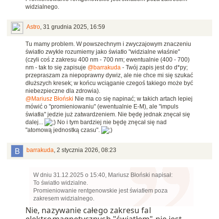
widzialnego.
Astro
,
31 grudnia 2025, 16:59
Tu mamy problem. W powszechnym i zwyczajowym znaczeniu
światło zwykle rozumiemy jako światło "widzialne właśnie"
(czyli coś z zakresu 400 nm - 700 nm; ewentualnie (400 - 700)
nm - tak to się zapisuje
@barrakuda
- Twój zapis jest do d*py;
przepraszam za niepoprawny dywiz, ale nie chce mi się szukać
dłuższych kresek; w końcu wciąganie czegoś takiego może być
niebezpieczne dla zdrowia).
@Mariusz Błoński
Nie ma co się napinać; w takich artach lepiej
mówić o "promieniowaniu" (ewentualnie E-M), ale "impuls
światła" jedzie już zatwardzeniem. Nie będę jednak znęcał się
dalej...
No i tym bardziej nie będę znęcał się nad
"atomową jednostką czasu".
barrakuda
,
2 stycznia 2026, 08:23
W dniu 31.12.2025 o 15:40, Mariusz Błoński napisał:
To światło widzialne.
Promieniowanie rentgenowskie jest światłem poza
zakresem widzialnego.
Nie, nazywanie całego zakresu fal