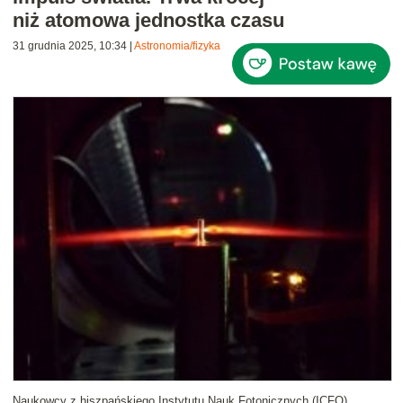
niż atomowa jednostka czasu
31 grudnia 2025, 10:34
|
Astronomia/fizyka
Naukowcy z hiszpańskiego Instytutu Nauk Fotonicznych (ICFO)