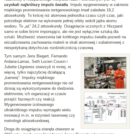
uzyskali najkrótszy impuls światła
. Impuls wygenerowany w zakresie
miękkiego promieniowania rentgenowskiego trwał zaledwie 19,2
attosekundy. To krócej niż atomowa jednostka czasu czyli czas, jaki
potrzebuje elektron na wykonanie pełnej orbity wokół jądra atomu
wodoru. To „aż” 24,2 attosekundy. Osiągnięcie uczonych z Hiszpanii
samo w sobie brzmi imponująco, ale nie jest wyłącznie sztuką dla
sztuki. Możliwość stworzenia tak krótkiego impulsu światła pozwoli na
wizualizowania zachowania materii w skali atomowej i subatomowej z
niespotykaną dotychczas rozdzielczością czasową.
Tym samym Jens Biegert, Fernando
Ardana-Lamas, Seth Lucien Cousin i
Juliette Llignieres stworzyli ni mniej, ni
więcej, tylko najszybciej działającą
„kamerę”. Impulsy miękkiego
promieniowania rentgenowskiego nie od
dzisiaj są wykorzystywane do śledzenia
elektronów, ich organizacji w czasie
przejść fazowych czy reakcji.
Wygenerowanie izolowanego
ultrakrótkiego impulsu wymagało wielu
innowacji m.in. w inżynierii laserowej czy
metrologii attosekundowej.
Droga do osiągnięcia stanęła otworem w