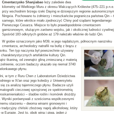
Cmentarzysko Shanjiabao
leży zaledwie dwa
kilometry od Wielkiego Muru z okresu Walczących Królestw (475–221 p.n.e.
przy wschodnim brzegu rzeki Daying w dzisiejszym regionie autonomiczny
Ningxia. Pochowano tu żołnierzy i mieszkańców pogranicza państwa Qin – 
samego, które wkrótce miało zjednoczyć Chiny pod rządami legendarnego
Pierwszego Cesarza. Miejsce to było prawdopodobnie cmentarzem
garnizonowym, służącym zarówno wojsku, jak i okolicznej ludności cywilnej
Spośród 183 odkrytych grobów aż 179 należało właśnie do ludzi Qin.
W grobie oznaczonym jako M39, w jego najdalszym, północnym narożniku
cmentarza, archeolodzy natrafili na butlę z brązu z
osnku. Ten typ naczynia był powszechnie używany
z charakterystycznych artefaktów kultury Qin.
trz tkaniną, od zewnątrz gliną zmieszaną z materią
czelnienie, oczom badaczy ukazało się niemal 3740
ielonkawego płynu.
lni, w tym z Ruru Chen z Laboratorium Dziedzictwa
dniego w Xi'an oraz jego koledzy z Uniwersytetu
 się za analizę tajemniczego płynu. Badacze użyli
matografii cieczowej sprzężonej ze spektrometrią
oskamieniałości – śladów roślin i komórek drożdży
. Wyniki porównywali z sześcioma współczesnymi
nemu starzeniu – dwoma winami gronowymi i
 tradycyjny chiński zbożowy napój alkoholowy, który
w Europie. Jest to, obok wina i piwa, jeden z