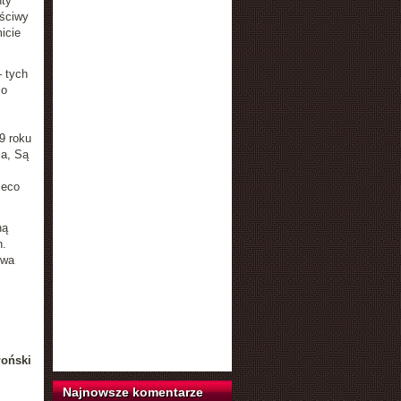
nty
aściwy
icie
 tych
 o
9 roku
ia, Są
ieco
ną
.
owa
łoński
Najnowsze komentarze