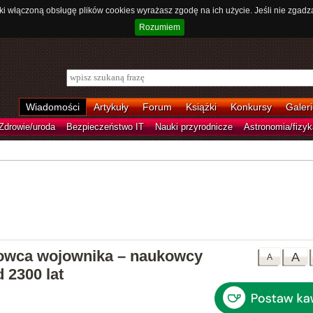
ki włączoną obsługę plików cookies wyrażasz zgodę na ich użycie. Jeśli nie zgadz
Rozumiem
Wiadomości
Artykuły
Forum
Książki
Konkursy
Galeri
Zdrowie/uroda
Bezpieczeństwo IT
Nauki przyrodnicze
Astronomia/fizyk
bowca wojownika – naukowcy
A
A
 2300 lat