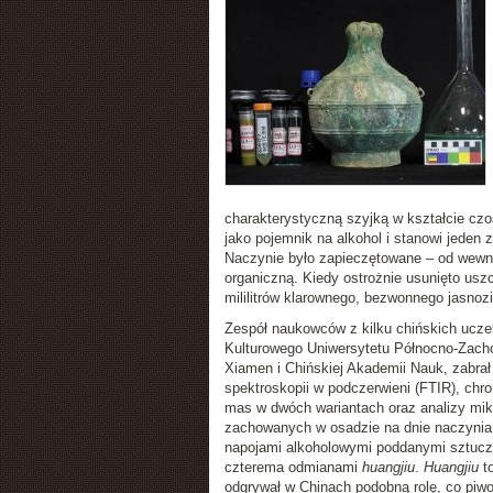
charakterystyczną szyjką w kształcie cz
jako pojemnik na alkohol i stanowi jeden 
Naczynie było zapieczętowane – od wewną
organiczną. Kiedy ostrożnie usunięto usz
mililitrów klarownego, bezwonnego jasnoz
Zespół naukowców z kilku chińskich ucze
Kulturowego Uniwersytetu Północno-Zacho
Xiamen i Chińskiej Akademii Nauk, zabrał
spektroskopii w podczerwieni (FTIR), chro
mas w dwóch wariantach oraz analizy mikr
zachowanych w osadzie na dnie naczynia
napojami alkoholowymi poddanymi sztucz
czterema odmianami
huangjiu
.
Huangjiu
to
odgrywał w Chinach podobną rolę, co piwo 