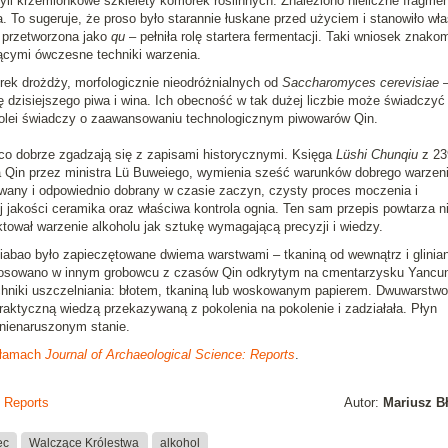
 czyli krzemionkowe szkielety komórek roślinnych. Znaleziono nieliczne fragme
a. To sugeruje, że proso było starannie łuskane przed użyciem i stanowiło wł
 przetworzona jako
qu
– pełniła rolę startera fermentacji. Taki wniosek znakom
ącymi ówczesne techniki warzenia.
ek drożdży, morfologicznie nieodróżnialnych od
Saccharomyces cerevisiae
–
 dzisiejszego piwa i wina. Ich obecność w tak dużej liczbie może świadczyć
kolei świadczy o zaawansowaniu technologicznym piwowarów Qin.
co dobrze zgadzają się z zapisami historycznymi. Księga
Lüshi Chunqiu
z 23
a Qin przez ministra Lü Buweiego, wymienia sześć warunków dobrego warzen
owany i odpowiednio dobrany w czasie zaczyn, czysty proces moczenia i
 jakości ceramika oraz właściwa kontrola ognia. Ten sam przepis powtarza n
ktował warzenie alkoholu jak sztukę wymagającą precyzji i wiedzy.
iabao było zapieczętowane dwiema warstwami – tkaniną od wewnątrz i glinia
osowano w innym grobowcu z czasów Qin odkrytym na cmentarzysku Yancun
chniki uszczelniania: błotem, tkaniną lub woskowanym papierem. Dwuwarstw
raktyczną wiedzą przekazywaną z pokolenia na pokolenie i zadziałała. Płyn
 nienaruszonym stanie.
 łamach
Journal of Archaeological Science: Reports
.
: Reports
Autor:
Mariusz B
ec
Walczące Królestwa
alkohol