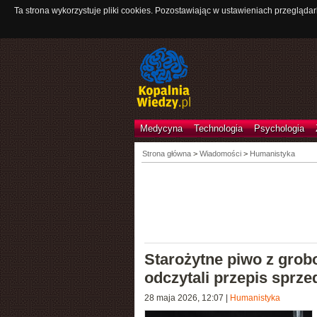
Ta strona wykorzystuje pliki cookies. Pozostawiając w ustawieniach przeglądar
Medycyna
Technologia
Psychologia
Strona główna
>
Wiadomości
>
Humanistyka
Starożytne piwo z gro
odczytali przepis sprzed
28 maja 2026, 12:07
|
Humanistyka