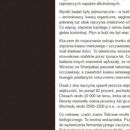
najstarszych napojów alkoholowych.
Wyniki badań były jednoznaczne – w butli
– aminokwasy, kwasy organiczne, węglowo
pobranej tuż obok naczynia znaleziono ich
Co więcej, stężenie każdego z ośmiu bad
glebie kontrolnej. Płyn w butli nie był wię
Kluczem do rozpoznania rodzaju trunku ok
stężenia kwasu mlekowego i szczawioweg
miał śladowe ilości. To odwrócony wzorze
stosunkowo stabilnie przez tysiące lat. C
badania innych stanowisk wykazały, że n
Wzorzec ze Shanjiabao pasował natomiast
szczawiowy, a zawartość kwasu winowego 
huangjiu
poddanymi sztucznemu starzeniu
Osad z dna naczynia ujawnił jeszcze wię
większość, bo ponad 92 procent, pochodzi
Chinach około 10 000 lat temu, która od n
Resztę stanowiły ziarna pszenicy lub jęc
Wschodu około 2500–1500 p.n.e., a upows
Co ciekawe, część ziaren
Triticeae
nosiła 
biologicznego. To istotna wskazówka. Psz
do wytworzenia fermentacyjnego zaczynu 