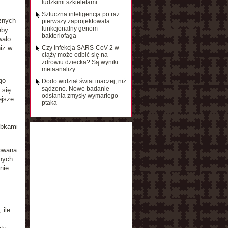
ludzkimi szkieletami
Sztuczna inteligencja po raz
cznych
pierwszy zaprojektowała
funkcjonalny genom
eby
bakteriofaga
wało.
iż w
Czy infekcja SARS-CoV-2 w
ciąży może odbić się na
zdrowiu dziecka? Są wyniki
metaanalizy
go –
Dodo widział świat inaczej, niż
sądzono. Nowe badanie
 się
odsłania zmysły wymarłego
ejsze
ptaka
.
óbkami
dowana
cnych
nie.
 ile