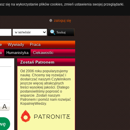
asz się na wykorzystanie plików cookies, zmień ustawienia swojej przeglądarki.
zaloguj się
e
Wywiady
Praca
a
Humanistyka
Ciekawostki
Zostań Patronem
Od 2006 roku popularyzujemy
naukę. Chcemy się rozwijać i
dostarczać naszym Czytelnikom
jeszcze więcej atrakcyjnych
treści wysokiej jakości. Dlatego
postanowiliśmy poprosić o
wsparcie. Zostań naszym
Patronem i pomóż nam rozwijać
KopalnięWiedzy.
A