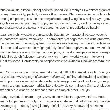
 znajdował się alkohol. Napój zawierał ponad 2400 różnych związków organi
dany, flawonoidy, peptydy i kwasy tłuszczowe. Dla porównania, w próbce gl
 mniej niż połowę, a wiele kluczowych substancji w ogóle w niej nie występo
anych kwasów organicznych w płynie było co najmniej tysiąckrotnie wyższe n
c po prostu wodą gruntową, która przez tysiące lat przesiąkła do butelki.
azał się profil kwasów organicznych. Badany płyn zawierał bardzo wysokie
o, natomiast kwasu winowego – charakterystycznego markera wina gronowe
c w porównaniu z winem, gdzie to właśnie kwas winowy dominuje i zachowuje
o istotne, taki wzorzec nie mógł być jedynie efektem upływu czasu – wcześni
awet bardzo stare wino wciąż zachowuje wyraźną dominację kwasu winowego
 idealnie do chińskiego
huangjiu
, w którym prym wiodą kwasy mlekowy i
jest znikoma. Potwierdziły to bezpośrednie porównania z nowoczesnymi pr
.
cej. Pod mikroskopem widoczne było niemal 110 000 ziarenek skrobi. Zdecy
ła z prosa zwyczajnego (
Panicum miliaceum
), rośliny udomowionej w półno
eolitu po czasy nowożytne stanowiła podstawę produkcji alkoholu w tym regio
zmienia z grupy
Triticeae
– zbóż, które dotarły do centralnych Chin z Bliskiego
zechniły się właśnie na terenach zamieszkałych przez lud Qin.
ślady uszkodzeń charakterystycznych dla mielenia, ogrzewania i rozkładu
enica lub jęczmień mogły być używane nie tyle jako składnik samego napoju,
zwanego qu – specyficznej kultury pleśni i drożdży hodowanej na zbożu.