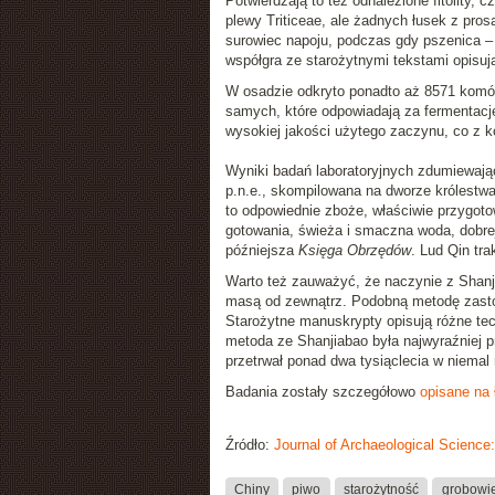
Potwierdzają to też odnalezione fitolity,
plewy Triticeae, ale żadnych łusek z pros
surowiec napoju, podczas gdy pszenica –
współgra ze starożytnymi tekstami opisuj
W osadzie odkryto ponadto aż 8571 komór
samych, które odpowiadają za fermentację
wysokiej jakości użytego zaczynu, co z 
Wyniki badań laboratoryjnych zdumiewają
p.n.e., skompilowana na dworze królestw
to odpowiednie zboże, właściwie przygot
gotowania, świeża i smaczna woda, dobrej
późniejsza
Księga Obrzędów
. Lud Qin tra
Warto też zauważyć, że naczynie z Shanj
masą od zewnątrz. Podobną metodę zast
Starożytne manuskrypty opisują różne te
metoda ze Shanjiabao była najwyraźniej p
przetrwał ponad dwa tysiąclecia w niemal
Badania zostały szczegółowo
opisane na
Źródło:
Journal of Archaeological Science
Chiny
piwo
starożytność
grobowi