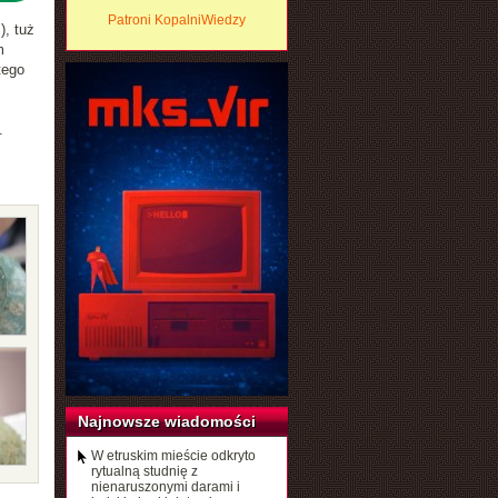
Patroni KopalniWiedzy
), tuż
m
tego
.
Najnowsze wiadomości
W etruskim mieście odkryto
rytualną studnię z
nienaruszonymi darami i