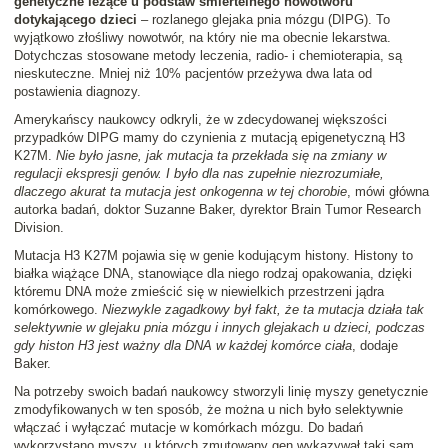
genetyczne leżące u podstaw śmiertelnego nowotworu
dotykającego dzieci
– rozlanego glejaka pnia mózgu (DIPG). To
wyjątkowo złośliwy nowotwór, na który nie ma obecnie lekarstwa.
Dotychczas stosowane metody leczenia, radio- i chemioterapia, są
nieskuteczne. Mniej niż 10% pacjentów przeżywa dwa lata od
postawienia diagnozy.
Amerykańscy naukowcy odkryli, że w zdecydowanej większości
przypadków DIPG mamy do czynienia z mutacją epigenetyczną H3
K27M.
Nie było jasne, jak mutacja ta przekłada się na zmiany w
regulacji ekspresji genów. I było dla nas zupełnie niezrozumiałe,
dlaczego akurat ta mutacja jest onkogenna w tej chorobie
, mówi główna
autorka badań, doktor Suzanne Baker, dyrektor Brain Tumor Research
Division.
Mutacja H3 K27M pojawia się w genie kodującym histony. Histony to
białka wiążące DNA, stanowiące dla niego rodzaj opakowania, dzięki
któremu DNA może zmieścić się w niewielkich przestrzeni jądra
komórkowego.
Niezwykle zagadkowy był fakt, że ta mutacja działa tak
selektywnie w glejaku pnia mózgu i innych glejakach u dzieci, podczas
gdy histon H3 jest ważny dla DNA w każdej komórce ciała
, dodaje
Baker.
Na potrzeby swoich badań naukowcy stworzyli linię myszy genetycznie
zmodyfikowanych w ten sposób, że można u nich było selektywnie
włączać i wyłączać mutacje w komórkach mózgu. Do badań
wykorzystano myszy, u których zmutowany gen wykazywał taki sam