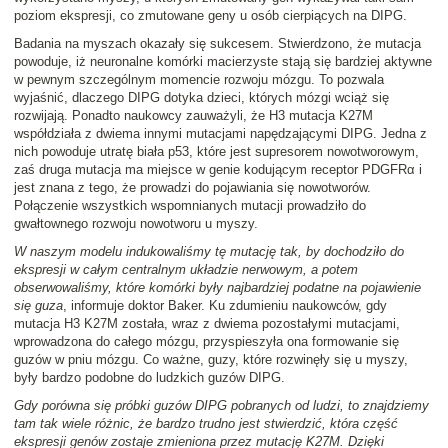
poziom ekspresji, co zmutowane geny u osób cierpiących na DIPG.
Badania na myszach okazały się sukcesem. Stwierdzono, że mutacja
powoduje, iż neuronalne komórki macierzyste stają się bardziej aktywne
w pewnym szczególnym momencie rozwoju mózgu. To pozwala
wyjaśnić, dlaczego DIPG dotyka dzieci, których mózgi wciąż się
rozwijają. Ponadto naukowcy zauważyli, że H3 mutacja K27M
współdziała z dwiema innymi mutacjami napędzającymi DIPG. Jedna z
nich powoduje utratę biała p53, które jest supresorem nowotworowym,
zaś druga mutacja ma miejsce w genie kodującym receptor PDGFRα i
jest znana z tego, że prowadzi do pojawiania się nowotworów.
Połączenie wszystkich wspomnianych mutacji prowadziło do
gwałtownego rozwoju nowotworu u myszy.
W naszym modelu indukowaliśmy tę mutację tak, by dochodziło do
ekspresji w całym centralnym układzie nerwowym, a potem
obserwowaliśmy, które komórki były najbardziej podatne na pojawienie
się guza
, informuje doktor Baker. Ku zdumieniu naukowców, gdy
mutacja H3 K27M została, wraz z dwiema pozostałymi mutacjami,
wprowadzona do całego mózgu, przyspieszyła ona formowanie się
guzów w pniu mózgu. Co ważne, guzy, które rozwinęły się u myszy,
były bardzo podobne do ludzkich guzów DIPG.
Gdy porówna się próbki guzów DIPG pobranych od ludzi, to znajdziemy
tam tak wiele różnic, że bardzo trudno jest stwierdzić, która część
ekspresji genów zostaje zmieniona przez mutację K27M. Dzięki