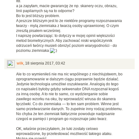
itd.
a ja zapytam, macie gwarancję że np. skanery oczu, obrazu,
linii papilarnych są na to odporne?
Bo to jest bliższy problem.
A jeszcze bliższym jest to że niektóre programy rozpoznawania
twarzy - mylą ziemniaka z twarzą osoby uprawnionej. O czym
zresztą pisałem wcześniej.
I napiszę powtarzając: to dotyczy w mojej opinii większości
metod biometrycznych. Aby zachować niski współczynnik
odrzuceń twórcy musieli obniżyć poziom wiarygodności - do
poziomu ziemniaka
wilk
,
18 sierpnia 2017, 03:42
Ale to co wymieniłeś nie ma nic wspólnego z niechlujstwem, bo
oprogramowanie w dalszym ciągu poprawnie będzie działać.
Jedynie technologia umożliwi oszukiwanie. Analogią do tego
co napisałeś byłoby gdyby sekwenator DNA rozpoznał kogoś
za inną osobę. A to nie to samo, co wydzierganie sobie
zawiłego wzorku na oku, by wprowadzić wirusa do skanera
tęczówki. Co do ziemniaka — to ten sam problem. Winne jest
samo przetwarzanie danych. To zupełnie inny rodzaj problemu.
No chyba że ten ziemniak faktycznie powoduje nadpisanie
czegoś w pamięci i program go rozpoznaje jako twarz.
OK, właśnie przeczytałem, że luki zostały celowo
wprowadzone, by przetestować możliwość takiego ataku.
Można się rozejść.