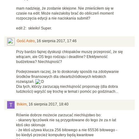
mam nadzieję, że zostanie sklejone. Nie zmieściłem się w
czasie na edit. Może należałoby brać do obliczeń moment
rozpoczęcia edycji a nie naciskania submit?
edit 2: skleiło! Super.
Gość Astro
,
16 sierpnia 2017, 17:46
Przy bardzo fajnej dyskusji chłopaków muszę przeprosić, że się
wtrącam, ale OS tego rodzaju i deadline? Efektywność
budżetowa? Niechlujność?
Podejrzewam raczej, że to doskonały sposób na zdobywanie
środków finansowych dla otwartoźródłowych łebskich
rozwiązań.
Dla tych, którzy zarzucają niechlujność proponuję (dla dobra
ludzkości) wgryźć się trochę w temat i pomóc po godzinach...
thikim
,
16 sierpnia 2017, 18:40
Równie dobrze możecie zarzucać niechlujstwo bo:
- skanery tęczówek nie są przygotowane do tego że za n lat
ktoś oko sklonuje
- że ktoś używa klucza 256 bitowego a nie 65536 bitowego -
bo kiedyś przecież komputery będą kwantowe