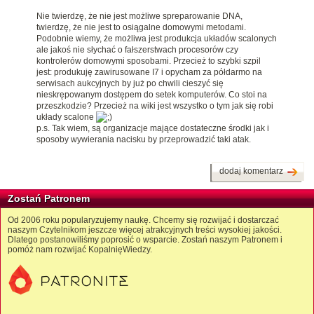
Nie twierdzę, że nie jest możliwe spreparowanie DNA,
twierdzę, że nie jest to osiągalne domowymi metodami.
Podobnie wiemy, że możliwa jest produkcja układów scalonych
ale jakoś nie słychać o fałszerstwach procesorów czy
kontrolerów domowymi sposobami. Przecież to szybki szpil
jest: produkuję zawirusowane I7 i opycham za półdarmo na
serwisach aukcyjnych by już po chwili cieszyć się
nieskrępowanym dostępem do setek komputerów. Co stoi na
przeszkodzie? Przecież na wiki jest wszystko o tym jak się robi
układy scalone
p.s. Tak wiem, są organizacje mające dostateczne środki jak i
sposoby wywierania nacisku by przeprowadzić taki atak.
dodaj komentarz
Zostań Patronem
Od 2006 roku popularyzujemy naukę. Chcemy się rozwijać i dostarczać
naszym Czytelnikom jeszcze więcej atrakcyjnych treści wysokiej jakości.
Dlatego postanowiliśmy poprosić o wsparcie. Zostań naszym Patronem i
pomóż nam rozwijać KopalnięWiedzy.