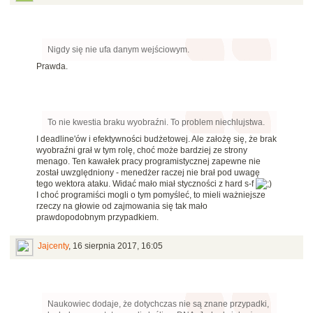
Nigdy się nie ufa danym wejściowym.
Prawda.
To nie kwestia braku wyobraźni. To problem niechlujstwa.
I deadline'ów i efektywności budżetowej. Ale założę się, że brak
wyobraźni grał w tym rolę, choć może bardziej ze strony
menago. Ten kawałek pracy programistycznej zapewne nie
został uwzględniony - menedżer raczej nie brał pod uwagę
tego wektora ataku. Widać mało miał styczności z hard s-f
I choć programiści mogli o tym pomyśleć, to mieli ważniejsze
rzeczy na głowie od zajmowania się tak mało
prawdopodobnym przypadkiem.
Jajcenty
,
16 sierpnia 2017, 16:05
Naukowiec dodaje, że dotychczas nie są znane przypadki,