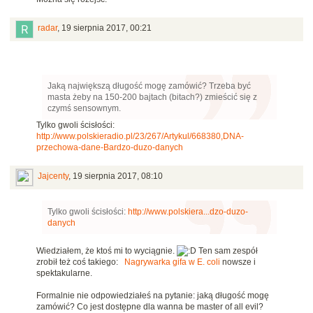
radar
,
19 sierpnia 2017, 00:21
Jaką największą długość mogę zamówić? Trzeba być
masta żeby na 150-200 bajtach (bitach?) zmieścić się z
czymś sensownym.
Tylko gwoli ścisłości:
http://www.polskieradio.pl/23/267/Artykul/668380,DNA-
przechowa-dane-Bardzo-duzo-danych
Jajcenty
,
19 sierpnia 2017, 08:10
Tylko gwoli ścisłości:
http://www.polskiera...dzo-duzo-
danych
Wiedziałem, że ktoś mi to wyciągnie.
Ten sam zespół
zrobił też coś takiego:
Nagrywarka gifa w E. coli
nowsze i
spektakularne.
Formalnie nie odpowiedziałeś na pytanie: jaką długość mogę
zamówić? Co jest dostępne dla wanna be master of all evil?