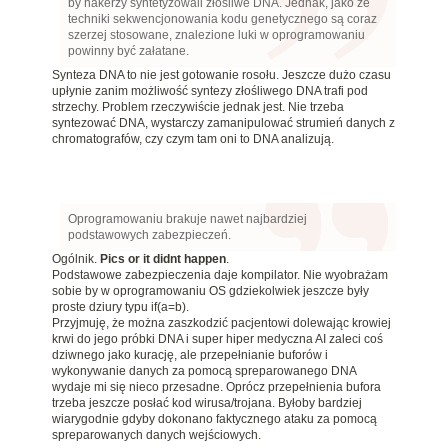
by hakerzy syntetyzowali złośliwe DNA. Jednak, jako że
techniki sekwencjonowania kodu genetycznego są coraz
szerzej stosowane, znalezione luki w oprogramowaniu
powinny być załatane.
Synteza DNA to nie jest gotowanie rosołu. Jeszcze dużo czasu
upłynie zanim możliwość syntezy złośliwego DNA trafi pod
strzechy. Problem rzeczywiście jednak jest. Nie trzeba
syntezować DNA, wystarczy zamanipulować strumień danych z
chromatografów, czy czym tam oni to DNA analizują.
Oprogramowaniu brakuje nawet najbardziej
podstawowych zabezpieczeń.
Ogólnik.
Pics or it didnt happen
.
Podstawowe zabezpieczenia daje kompilator. Nie wyobrażam
sobie by w oprogramowaniu OS gdziekolwiek jeszcze były
proste dziury typu if(a=b).
Przyjmuję, że można zaszkodzić pacjentowi dolewając krowiej
krwi do jego próbki DNA i super hiper medyczna AI zaleci coś
dziwnego jako kurację, ale przepełnianie buforów i
wykonywanie danych za pomocą spreparowanego DNA
wydaje mi się nieco przesadne. Oprócz przepełnienia bufora
trzeba jeszcze posłać kod wirusa/trojana. Byłoby bardziej
wiarygodnie gdyby dokonano faktycznego ataku za pomocą
spreparowanych danych wejściowych.