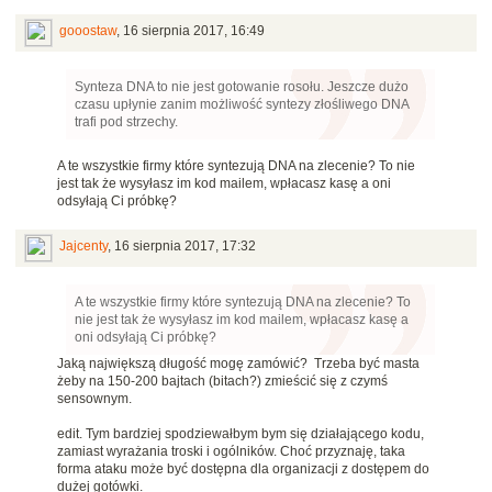
gooostaw
,
16 sierpnia 2017, 16:49
Synteza DNA to nie jest gotowanie rosołu. Jeszcze dużo
czasu upłynie zanim możliwość syntezy złośliwego DNA
trafi pod strzechy.
A te wszystkie firmy które syntezują DNA na zlecenie? To nie
jest tak że wysyłasz im kod mailem, wpłacasz kasę a oni
odsyłają Ci próbkę?
Jajcenty
,
16 sierpnia 2017, 17:32
A te wszystkie firmy które syntezują DNA na zlecenie? To
nie jest tak że wysyłasz im kod mailem, wpłacasz kasę a
oni odsyłają Ci próbkę?
Jaką największą długość mogę zamówić? Trzeba być masta
żeby na 150-200 bajtach (bitach?) zmieścić się z czymś
sensownym.
edit. Tym bardziej spodziewałbym bym się działającego kodu,
zamiast wyrażania troski i ogólników. Choć przyznaję, taka
forma ataku może być dostępna dla organizacji z dostępem do
dużej gotówki.