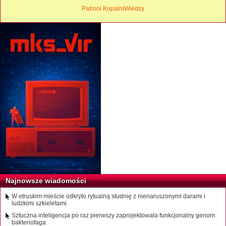
Patroni KopalniWiedzy
Najnowsze wiadomości
W etruskim mieście odkryto rytualną studnię z nienaruszonymi darami i
ludzkimi szkieletami
Sztuczna inteligencja po raz pierwszy zaprojektowała funkcjonalny genom
bakteriofaga