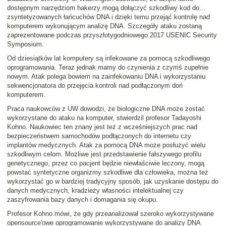
dostępnym narzędziom hakerzy mogą dołączyć szkodliwy kod do...
zsyntetyzowanych łańcuchów DNA i dzięki temu przejąć kontrolę nad
komputerem wykonującym analizę DNA. Szczegóły ataku zostaną
zaprezentowane podczas przyszłotygodniowego 2017 USENIC Security
Symposium.
Od dziesiątków lat komputery są infekowane za pomocą szkodliwego
oprogramowania. Teraz jednak mamy do czynienia z czymś zupełnie
nowym. Atak polega bowiem na zainfekowaniu DNA i wykorzystaniu
sekwencjonatora do przejęcia kontroli nad podłączonym doń
komputerem.
Praca naukowców z UW dowodzi, że biologiczne DNA może zostać
wykorzystane do ataku na komputer, stwierdzil profesor Tadayoshi
Kohno. Naukowiec ten znany jest też z wcześniejszych prac nad
bezpieczeństwem samochodów podłączonych do internetu czy
implantów medycznych. Atak za pomocą DNA może posłużyć wielu
szkodliwym celom. Możliwe jest przedstawienie fałszywego profilu
genetycznego, przez co pacjent będzie niewłaściwie leczony, mogą
powstać syntetyczne organizmy szkodliwe dla człowieka, można też
wykorzystać go w bardziej tradycyjny sposób, jak uzyskanie dostępu do
danych medycznych, kradzieży własności intelektualnej czy
zaszyfrowania bazy danych i domagania się okupu.
Profesor Kohno mówi, że gdy przeanalizował szeroko wykorzystywane
opensource'owe oprogramowanie wykorzystywane do analizy DNA