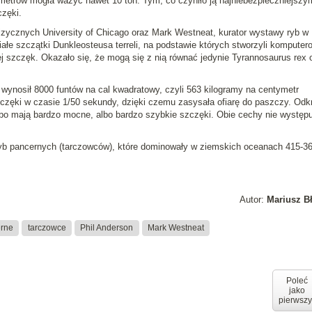
 metrów mogła ważyć nawet 10 ton. Tym, co czyniło ją najniebezpieczniejszy
częki
.
zycznych University of Chicago oraz Mark Westneat, kurator wystawy ryb w 
ałe szczątki
Dunkleosteusa terreli
, na podstawie których stworzyli komputer
ej szczęk. Okazało się, że mogą się z nią równać jedynie
Tyrannosaurus rex
o
ę wynosił 8000 funtów na cal kwadratowy, czyli 563 kilogramy na centymetr
zczęki w czasie 1/50 sekundy, dzięki czemu zasysała ofiarę do paszczy. Odk
 albo mają bardzo mocne, albo bardzo szybkie szczęki. Obie cechy nie występu
ryb pancernych (tarczowców), które dominowały w ziemskich oceanach 415-3
Autor:
Mariusz B
erne
tarczowce
Phil Anderson
Mark Westneat
Poleć
jako
pierwszy