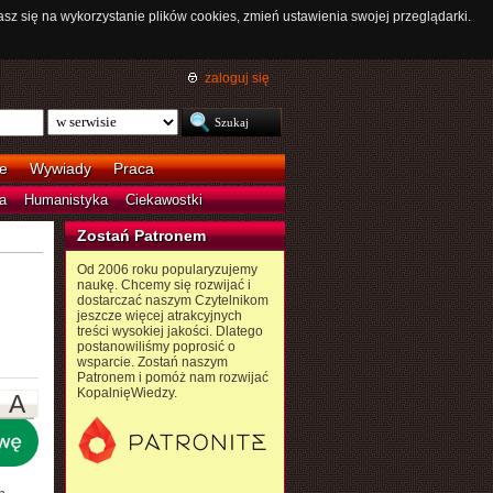
asz się na wykorzystanie plików cookies, zmień ustawienia swojej przeglądarki.
zaloguj się
e
Wywiady
Praca
a
Humanistyka
Ciekawostki
Zostań Patronem
Od 2006 roku popularyzujemy
naukę. Chcemy się rozwijać i
dostarczać naszym Czytelnikom
jeszcze więcej atrakcyjnych
treści wysokiej jakości. Dlatego
postanowiliśmy poprosić o
wsparcie. Zostań naszym
Patronem i pomóż nam rozwijać
KopalnięWiedzy.
A