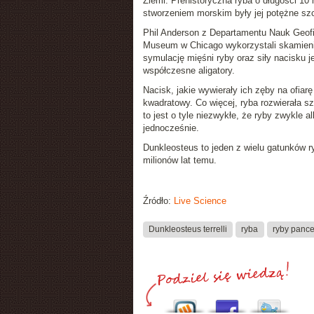
Ziemi. Prehistoryczna ryba o długości 10
stworzeniem morskim były jej
potężne sz
Phil Anderson z Departamentu Nauk Geofi
Museum w Chicago wykorzystali skamieni
symulację mięśni ryby oraz siły nacisku j
współczesne aligatory.
Nacisk, jakie wywierały ich zęby na ofiar
kwadratowy. Co więcej, ryba rozwierała s
to jest o tyle niezwykłe, że ryby zwykle
jednocześnie.
Dunkleosteus
to jeden z wielu gatunków 
milionów lat temu.
Źródło:
Live Science
Dunkleosteus terrelli
ryba
ryby panc