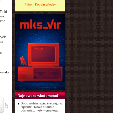
m
Patroni KopalniWiedzy
Field
ową
raz
rycie
ją
60
łoński
Najnowsze wiadomości
Dodo widział świat inaczej, niż
sądzono. Nowe badanie
 !
odsłania zmysły wymarłego