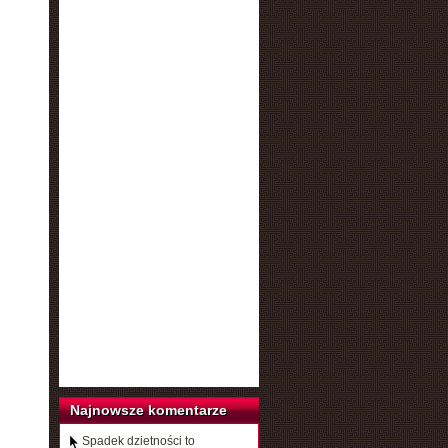
Najnowsze komentarze
Spadek dzietności to