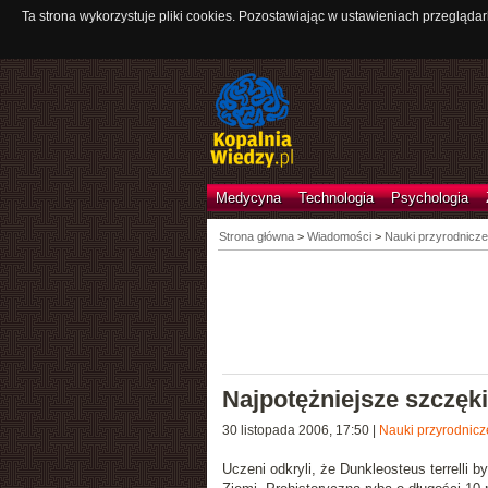
Ta strona wykorzystuje pliki cookies. Pozostawiając w ustawieniach przeglądar
Medycyna
Technologia
Psychologia
Strona główna
>
Wiadomości
>
Nauki przyrodnicze
Najpotężniejsze szczęk
30 listopada 2006, 17:50
|
Nauki przyrodnicz
Uczeni odkryli, że
Dunkleosteus terrelli
był