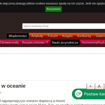
ki włączoną obsługę plików cookies wyrażasz zgodę na ich użycie. Jeśli nie zgadz
Rozumiem
Wiadomości
Artykuły
Forum
Książki
Konkursy
Galeri
Zdrowie/uroda
Bezpieczeństwo IT
Nauki przyrodnicze
Astronomia/fizyk
i w oceanie
A
A
e
 najpotężniejszym morskim drapieżcą w historii