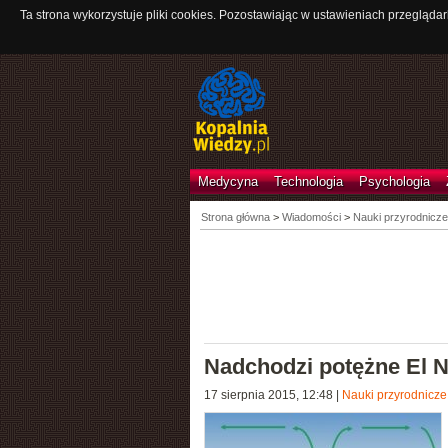
Ta strona wykorzystuje pliki cookies. Pozostawiając w ustawieniach przeglądar
Medycyna
Technologia
Psychologia
Strona główna
>
Wiadomości
>
Nauki przyrodnicze
Nadchodzi potężne El N
17 sierpnia 2015, 12:48
|
Nauki przyrodnicze