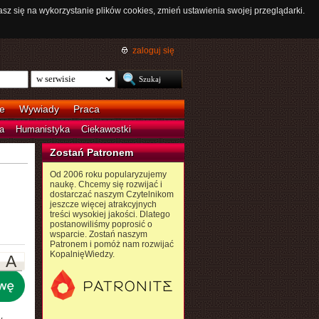
asz się na wykorzystanie plików cookies, zmień ustawienia swojej przeglądarki.
zaloguj się
e
Wywiady
Praca
a
Humanistyka
Ciekawostki
Zostań Patronem
Od 2006 roku popularyzujemy
naukę. Chcemy się rozwijać i
dostarczać naszym Czytelnikom
jeszcze więcej atrakcyjnych
treści wysokiej jakości. Dlatego
postanowiliśmy poprosić o
wsparcie. Zostań naszym
Patronem i pomóż nam rozwijać
KopalnięWiedzy.
A