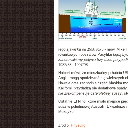
tego zjawiska od 1950 roku
- mówi Mike Ha
równikowych obszarów Pacyfiku
będą być
zanotowaliśmy jedynie trzy takie przypadk
1982/83 i 1997/98.
Halpert mówi, że mieszkańcy południa USA
Anglii, mogą spodziewać się większych ni
Hawaje oraz zachodnia część Alaskim mogą
Kalifornii przydadzą się dodatkowe opady
nie zrekompensuje czteroletniej suszy
, s
Ostatnie El Niño, które miało miejsce pi
susz w południowej Australii, Ekwadorze i
Meksyku.
Źródło:
PhysOrg