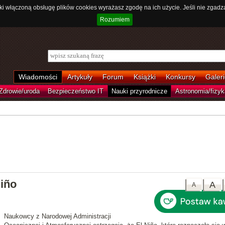
ki włączoną obsługę plików cookies wyrażasz zgodę na ich użycie. Jeśli nie zgadz
Rozumiem
Wiadomości
Artykuły
Forum
Książki
Konkursy
Galeri
Zdrowie/uroda
Bezpieczeństwo IT
Nauki przyrodnicze
Astronomia/fizyk
iño
A
A
Naukowcy z Narodowej Administracji