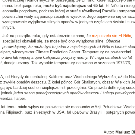
Oceanicznej i Atmosferycznej ostrzegają, że El Niño, które rozpoczęło się 
marcu bieżącego roku,
może być najsilniejsze od 65 lat
. El Niño to niere
anomalia pogodowa, podczas której w strefie równikowej Pacyfiku temperat
powierzchni wody są ponadprzeciętnie wysokie. Jego pojawienie się oznac
występowanie wyjątkowo silnych opadów w jednych częściach świata i sus
innych.
Już na początku roku, gdy ostatecznie uznano, że
rozpoczęło się El Niño
,
specjaliści obawiali się, że może być ono wyjątkowo silne.
Obecnie
przewidujemy, że może być to jedne z najsilniejszych El Niño w historii śle
lpert, wicedyrektor Climate Prediction Center. Temperatury na powierzchni
 o dwa lub więcej stopni Celsjusza powyżej normy. W ciągu ostatnich 65 lat
i
, dodaje uczony. Tak wysokie temperatury notowano w sezonach 1972/73,
, od Florydy do centralnej Kalifornii oraz Wschodniego Wybrzeża, aż do No
ż zwykle opadów deszczu. Z kolei północ Gór Skalistych, obszar Wielkich Je
 być bardziej suche i cieplejsze niż przeciętnie. Co prawda dotkniętej susz
, jednak
jeden sezon ponadprzeciętnych opadów deszczu i śniegu prawdopod
twierdza Harper.
ęć lat temu, miało wpływ na pojawienie się monsunów w Azji Południowo-Wscho
 na Filipinach, burz śnieżnych w USA, fal upałów w Brazylii i potężnych powo
Autor:
Mariusz B