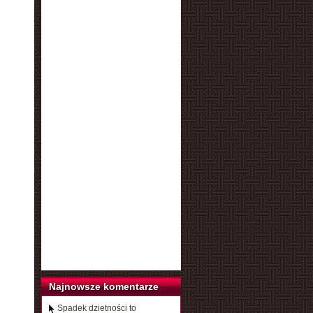
Najnowsze komentarze
Spadek dzietności to