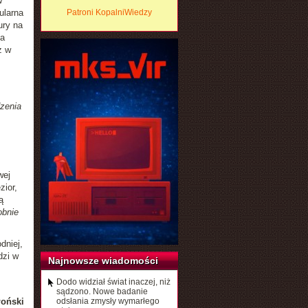
w
gularna
Patroni KopalniWiedzy
ury na
za
z w
dzenia
wej
zior,
ą
obnie
dniej,
dzi w
Najnowsze wiadomości
Dodo widział świat inaczej, niż
sądzono. Nowe badanie
łoński
odsłania zmysły wymarłego