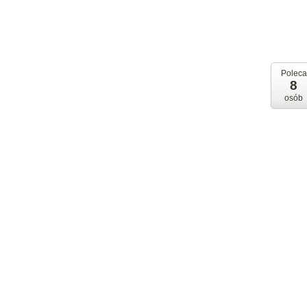
Poleca
8
osób