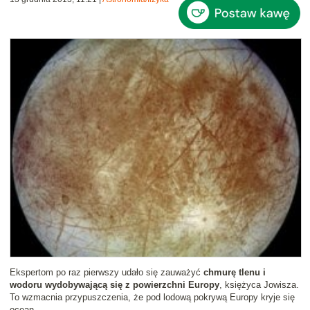
Ekspertom po raz pierwszy udało się zauważyć
chmurę tlenu i
wodoru wydobywającą się z powierzchni Europy
, księżyca Jowisza.
To wzmacnia przypuszczenia, że pod lodową pokrywą Europy kryje się
ocean.