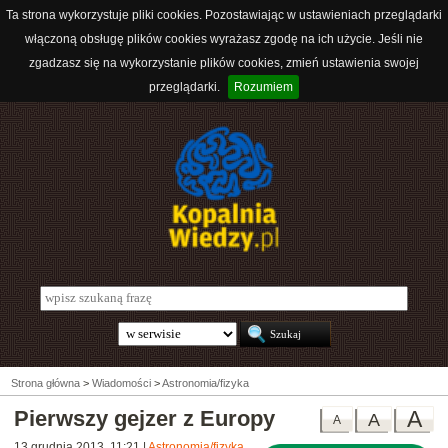
Ta strona wykorzystuje pliki cookies. Pozostawiając w ustawieniach przeglądarki
włączoną obsługę plików cookies wyrażasz zgodę na ich użycie. Jeśli nie
zgadzasz się na wykorzystanie plików cookies, zmień ustawienia swojej
przeglądarki.
Rozumiem
Strona główna
>
Wiadomości
>
Astronomia/fizyka
Pierwszy gejzer z Europy
A
A
A
13 grudnia 2013, 11:21
|
Astronomia/fizyka