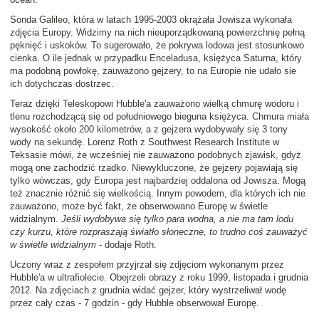
Sonda Galileo, która w latach 1995-2003 okrążała Jowisza wykonała
zdjęcia Europy. Widzimy na nich nieuporządkowaną powierzchnię pełną
pęknięć i uskoków. To sugerowało, że pokrywa lodowa jest stosunkowo
cienka. O ile jednak w przypadku Enceladusa, księżyca Saturna, który
ma podobną powłokę, zauważono gejzery, to na Europie nie udało sie
ich dotychczas dostrzec.
Teraz dzięki Teleskopowi Hubble'a zauważono wielką chmurę wodoru i
tlenu rozchodzącą się od południowego bieguna księżyca. Chmura miała
wysokość około 200 kilometrów, a z gejzera wydobywały się 3 tony
wody na sekundę. Lorenz Roth z Southwest Research Institute w
Teksasie mówi, że wcześniej nie zauważono podobnych zjawisk, gdyż
mogą one zachodzić rzadko. Niewykluczone, że gejzery pojawiają się
tylko wówczas, gdy Europa jest najbardziej oddalona od Jowisza. Mogą
też znacznie różnić się wielkością. Innym powodem, dla których ich nie
zauważono, może być fakt, że obserwowano Europę w świetle
widzialnym.
Jeśli wydobywa się tylko para wodna, a nie ma tam lodu
czy kurzu, które rozpraszają światło słoneczne, to trudno coś zauważyć
w świetle widzialnym
- dodaje Roth.
Uczony wraz z zespołem przyjrzał się zdjęciom wykonanym przez
Hubble'a w ultrafiolecie. Obejrzeli obrazy z roku 1999, listopada i grudnia
2012. Na zdjęciach z grudnia widać gejzer, który wystrzeliwał wodę
przez cały czas - 7 godzin - gdy Hubble obserwował Europę.