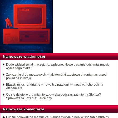
Najnowsze wiadomości
Dodo widział świat inaczej, niż sądzono. Nowe badanie odsłania zmysły
wymarłego ptaka
Zakażenie dróg moczowych – jak komórki czuciowe chronią nas przed
poważną infekcją
Blaszki mitochondrialne – nowy typ patologii w mózgach chorych na
Alzheimera
Co się dzieje w organizmie człowieka podczas zaćmienia Słońca?
Sprawdzą to uczeni z Barcelony
Najnowsze komentarze
Ludzie polowali na mamucice. Samce zwykle ginęły w sposób naturalny