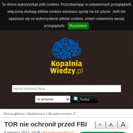
Ta strona wykorzystuje pliki cookies. Pozostawiając w ustawieniach przeglądarki
włączoną obsługę plików cookies wyrażasz zgodę na ich użycie. Jeśli nie
zgadzasz się na wykorzystanie plików cookies, zmień ustawienia swojej
przeglądarki.
Rozumiem
Strona główna
>
Wiadomości
>
Bezpieczenstwo IT
TOR nie ochronił przed FBI
A
A
A
6 sierpnia 2013, 10:26
|
Bezpieczenstwo IT