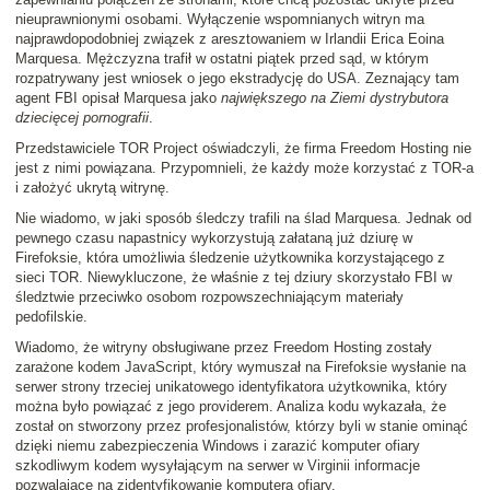
nieuprawnionymi osobami. Wyłączenie wspomnianych witryn ma
najprawdopodobniej związek z aresztowaniem w Irlandii Erica Eoina
Marquesa. Mężczyzna trafił w ostatni piątek przed sąd, w którym
rozpatrywany jest wniosek o jego ekstradycję do USA. Zeznający tam
agent FBI opisał Marquesa jako
największego na Ziemi dystrybutora
dziecięcej pornografii
.
Przedstawiciele TOR Project oświadczyli, że firma Freedom Hosting nie
jest z nimi powiązana. Przypomnieli, że każdy może korzystać z TOR-a
i założyć ukrytą witrynę.
Nie wiadomo, w jaki sposób śledczy trafili na ślad Marquesa. Jednak od
pewnego czasu napastnicy wykorzystują załataną już dziurę w
Firefoksie, która umożliwia śledzenie użytkownika korzystającego z
sieci TOR. Niewykluczone, że właśnie z tej dziury skorzystało FBI w
śledztwie przeciwko osobom rozpowszechniającym materiały
pedofilskie.
Wiadomo, że witryny obsługiwane przez Freedom Hosting zostały
zarażone kodem JavaScript, który wymuszał na Firefoksie wysłanie na
serwer strony trzeciej unikatowego identyfikatora użytkownika, który
można było powiązać z jego providerem. Analiza kodu wykazała, że
został on stworzony przez profesjonalistów, którzy byli w stanie ominąć
dzięki niemu zabezpieczenia Windows i zarazić komputer ofiary
szkodliwym kodem wysyłającym na serwer w Virginii informacje
pozwalające na zidentyfikowanie komputera ofiary.