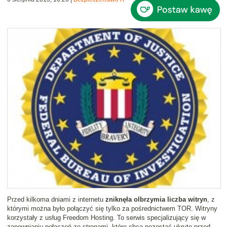
Przed kilkoma dniami z internetu
zniknęła olbrzymia liczba witryn
, z
którymi można było połączyć się tylko za pośrednictwem TOR. Witryny
korzystały z usług Freedom Hosting. To serwis specjalizujący się w
zapewnianiu połączeń ze stronami, które chcą pozostać ukryte przed