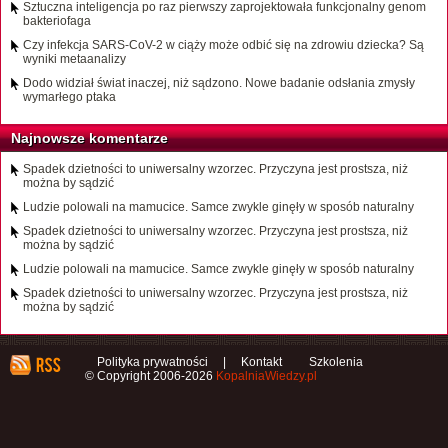
Sztuczna inteligencja po raz pierwszy zaprojektowała funkcjonalny genom
bakteriofaga
Czy infekcja SARS-CoV-2 w ciąży może odbić się na zdrowiu dziecka? Są
wyniki metaanalizy
Dodo widział świat inaczej, niż sądzono. Nowe badanie odsłania zmysły
wymarłego ptaka
Najnowsze komentarze
Spadek dzietności to uniwersalny wzorzec. Przyczyna jest prostsza, niż
można by sądzić
Ludzie polowali na mamucice. Samce zwykle ginęły w sposób naturalny
Spadek dzietności to uniwersalny wzorzec. Przyczyna jest prostsza, niż
można by sądzić
Ludzie polowali na mamucice. Samce zwykle ginęły w sposób naturalny
Spadek dzietności to uniwersalny wzorzec. Przyczyna jest prostsza, niż
można by sądzić
Polityka prywatności
|
Kontakt
Szkolenia
© Copyright 2006-2026
KopalniaWiedzy.pl