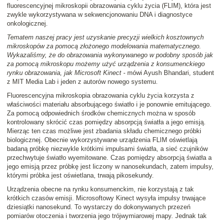
fluorescencyjnej mikroskopii obrazowania cyklu życia (FLIM), która jest
zwykle wykorzystywana w sekwencjonowaniu DNA i diagnostyce
onkologicznej.
Tematem naszej pracy jest uzyskanie precyzji wielkich kosztownych
mikroskopów za pomocą złożonego modelowania matematycznego.
Wykazaliśmy, że do obrazowania wykonywanego w podobny sposób jak
za pomocą mikroskopu możemy użyć urządzenia z konsumenckiego
rynku obrazowania, jak Microsoft Kinect
- mówi Ayush Bhandari, student
z MIT Media Lab i jeden z autorów nowego systemu.
Fluorescencyjna mikroskopia obrazowania cyklu życia korzysta z
właściwości materiału absorbującego światło i je ponownie emitującego.
Za pomocą odpowiednich środków chemicznych można w sposób
kontrolowany skrócić czas pomiędzy absorpcją światła a jego emisją.
Mierząc ten czas możliwe jest zbadania składu chemicznego próbki
biologicznej. Obecnie wykorzystywane urządzenia FLIM oświetlają
badaną próbkę niezwykle krótkimi impulsami światła, a sieć czujników
przechwytuje światło wyemitowane. Czas pomiędzy absorpcją światła a
jego emisją przez próbkę jest liczony w nanosekundach, zatem impulsy,
którymi próbka jest oświetlana, trwają pikosekundy.
Urządzenia obecne na rynku konsumenckim, nie korzystają z tak
krótkich czasów emisji. Microsoftowy Kinect wysyła impulsy trwające
dziesiątki nanosekund. To wystarczy do dokonywanych przezeń
pomiarów otoczenia i tworzenia jego trójwymiarowej mapy. Jednak tak