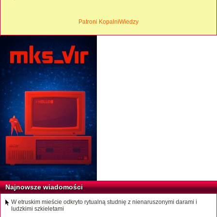
Patroni KopalniWiedzy
Najnowsze wiadomości
W etruskim mieście odkryto rytualną studnię z nienaruszonymi darami i
ludzkimi szkieletami