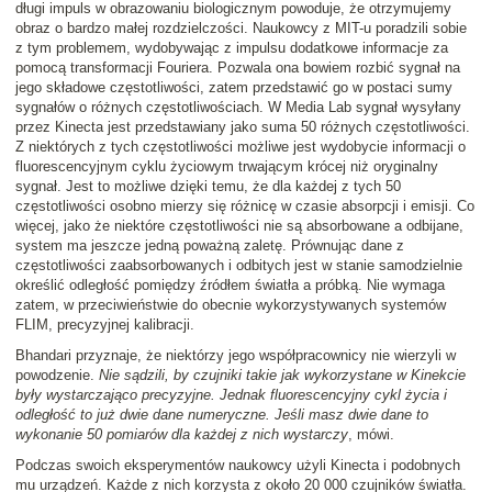
długi impuls w obrazowaniu biologicznym powoduje, że otrzymujemy
obraz o bardzo małej rozdzielczości. Naukowcy z MIT-u poradzili sobie
z tym problemem, wydobywając z impulsu dodatkowe informacje za
pomocą transformacji Fouriera. Pozwala ona bowiem rozbić sygnał na
jego składowe częstotliwości, zatem przedstawić go w postaci sumy
sygnałów o różnych częstotliwościach. W Media Lab sygnał wysyłany
przez Kinecta jest przedstawiany jako suma 50 różnych częstotliwości.
Z niektórych z tych częstotliwości możliwe jest wydobycie informacji o
fluorescencyjnym cyklu życiowym trwającym krócej niż oryginalny
sygnał. Jest to możliwe dzięki temu, że dla każdej z tych 50
częstotliwości osobno mierzy się różnicę w czasie absorpcji i emisji. Co
więcej, jako że niektóre częstotliwości nie są absorbowane a odbijane,
system ma jeszcze jedną poważną zaletę. Prównując dane z
częstotliwości zaabsorbowanych i odbitych jest w stanie samodzielnie
określić odległość pomiędzy źródłem światła a próbką. Nie wymaga
zatem, w przeciwieństwie do obecnie wykorzystywanych systemów
FLIM, precyzyjnej kalibracji.
Bhandari przyznaje, że niektórzy jego współpracownicy nie wierzyli w
powodzenie.
Nie sądzili, by czujniki takie jak wykorzystane w Kinekcie
były wystarczająco precyzyjne. Jednak fluorescencyjny cykl życia i
odległość to już dwie dane numeryczne. Jeśli masz dwie dane to
wykonanie 50 pomiarów dla każdej z nich wystarczy
, mówi.
Podczas swoich eksperymentów naukowcy użyli Kinecta i podobnych
mu urządzeń. Każde z nich korzysta z około 20 000 czujników światła.