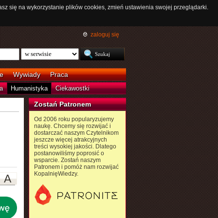
asz się na wykorzystanie plików cookies, zmień ustawienia swojej przeglądarki.
zaloguj się
e
Wywiady
Praca
a
Humanistyka
Ciekawostki
Zostań Patronem
Od 2006 roku popularyzujemy
naukę. Chcemy się rozwijać i
dostarczać naszym Czytelnikom
jeszcze więcej atrakcyjnych
treści wysokiej jakości. Dlatego
postanowiliśmy poprosić o
wsparcie. Zostań naszym
Patronem i pomóż nam rozwijać
KopalnięWiedzy.
A