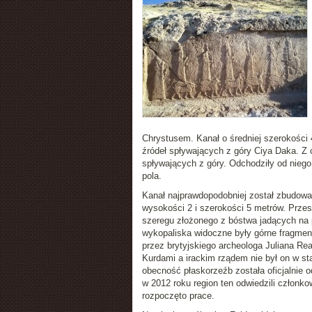
Chrystusem. Kanał o średniej szerokości 
źródeł spływających z góry Ciya Daka. Z
spływających z góry. Odchodziły od niego
pola.
Kanał najprawdopodobniej został zbudowan
wysokości 2 i szerokości 5 metrów. Prze
szeregu złożonego z bóstwa jadących na
wykopaliska widoczne były górne fragmen
przez brytyjskiego archeologa Juliana Re
Kurdami a irackim rządem nie był on w s
obecność płaskorzeźb została oficjalnie 
w 2012 roku region ten odwiedzili członko
rozpoczęto prace.