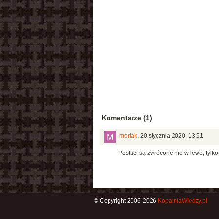
Komentarze (1)
moriak
,
20 stycznia 2020, 13:51
Postaci są zwrócone nie w lewo, tylko
© Copyright 2006-2026
KopalniaWiedzy.pl