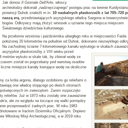
Jak donosi
Il Giornale Dell'Arte
, włoscy
archeolodzy dokonali „nadzwyczajnego” postępu prac na terenie Kurdystan
prowincji Duhok znaleźli m.in.
10 naskalnych płaskorzeźb z lat 705–720 p
naszą erą
, przedstawiających asyryjskiego władcę Sargona w towarzystwie
bogów. Odkrywcy mają złożyć wniosek u uznanie tego miejsca miejscem
Światowego dziedzictwa kulturowego.
Na przełomie września i października ubiegłego roku w miejscowości Faida
położonej 20 kilometrów na południe od Duhok, dokonano niezwykłego odkry
Na zachodniej ścianie 7-kilometrowego kanału wykutego w skałach zauważ
asyryjskie płaskorzeźby z VIII wieku przed
4 metrów wykuto w skale tak, by zbierał wodę ze
 czasem został on pogrzebany pod warstwą osadów
 liczne mniejsze kanały kierujące wodę na okoliczne
y za króla argona, dlatego ozdobiono go reliefami o
stawiają one władcę stojącego po dwóch stronach
 poświęconych im zwierzętom. Zanim rozpoczęto
ty reliefów. Już w 1973 roku zostały one zauważone
ade'a, ale ze względu na toczące się walki pomiędzy
tanie przeprowadzić żadnych prac. W roku 1983
odnotowano w Irackim Dzienniku Oficjalnym. Dopiero
wie Włoskiej Misji Archeologicznej, a w 2019 roku