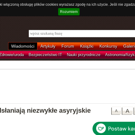
ki włączoną obsługę plików cookies wyrażasz zgodę na ich użycie. Jeśli nie zgadz
Rozumiem
Wiadomości
Artykuły
Forum
Książki
Konkursy
Galeri
Zdrowie/uroda
Bezpieczeństwo IT
Nauki przyrodnicze
Astronomia/fizyk
słaniają niezwykłe asyryjskie
A
A