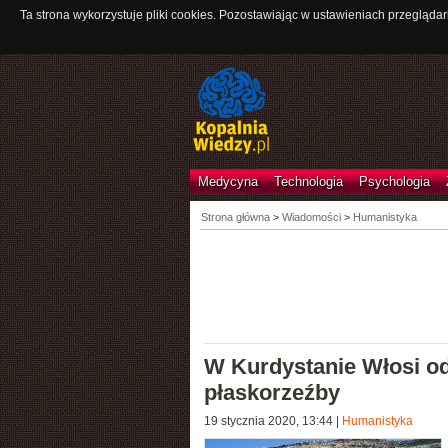
Ta strona wykorzystuje pliki cookies. Pozostawiając w ustawieniach przeglądar
Medycyna
Technologia
Psychologia
Strona główna
>
Wiadomości
>
Humanistyka
W Kurdystanie Włosi od
płaskorzeźby
19 stycznia 2020, 13:44
|
Humanistyka