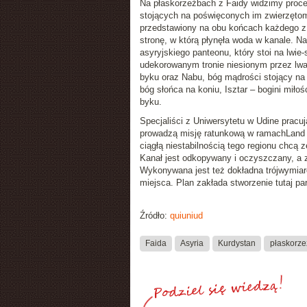
Na płaskorzeźbach z Faidy widzimy proce
stojących na poświęconych im zwierzętom.
przedstawiony na obu końcach każdego z 
stronę, w którą płynęła woda w kanale. N
asyryjskiego panteonu, który stoi na lwie
udekorowanym tronie niesionym przez lwa
byku oraz Nabu, bóg mądrości stojący n
bóg słońca na koniu, Isztar – bogini miło
byku.
Specjaliści z Uniwersytetu w Udine pracu
prowadzą misję ratunkową w ramachLand o
ciągłą niestabilnością tego regionu chcą 
Kanał jest odkopywany i oczyszczany, a za
Wykonywana jest też dokładna trójwymiar
miejsca. Plan zakłada stworzenie tutaj p
Źródło:
quiuniud
Faida
Asyria
Kurdystan
płaskorze