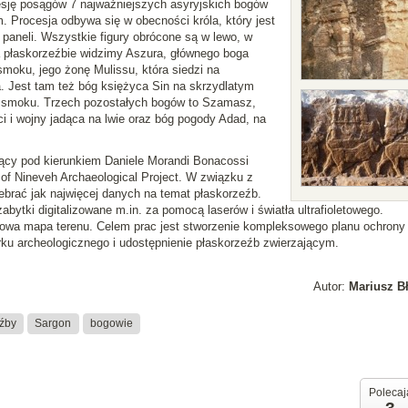
sję posągów 7 najważniejszych asyryjskich bogów
 Procesja odbywa się w obecności króla, który jest
paneli. Wszystkie figury obrócone są w lewo, w
a płaskorzeźbie widzimy Aszura, głównego boga
-smoku, jego żonę Mulissu, która siedzi na
. Jest tam też bóg księżyca Sin na skrzydlatym
a smoku. Trzech pozostałych bogów to Szamasz,
ści i wojny jadąca na lwie oraz bóg pogody Adad, na
jący pod kierunkiem Daniele Morandi Bonacossi
f Nineveh Archaeological Project. W związku z
zebrać jak najwięcej danych na temat płaskorzeźb.
bytki digitalizowane m.in. za pomocą laserów i światła ultrafioletowego.
owa mapa terenu. Celem prac jest stworzenie kompleksowego planu ochrony
arku archeologicznego i udostępnienie płaskorzeźb zwierzającym.
Autor:
Mariusz B
źby
Sargon
bogowie
Polecaj