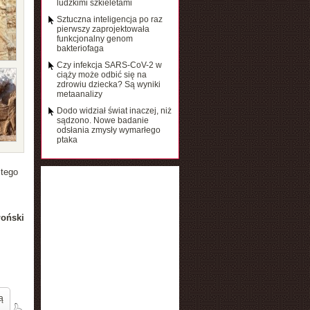
ludzkimi szkieletami
Sztuczna inteligencja po raz
pierwszy zaprojektowała
funkcjonalny genom
bakteriofaga
Czy infekcja SARS-CoV-2 w
ciąży może odbić się na
zdrowiu dziecka? Są wyniki
metaanalizy
Dodo widział świat inaczej, niż
sądzono. Nowe badanie
odsłania zmysły wymarłego
ptaka
 tego
łoński
ą