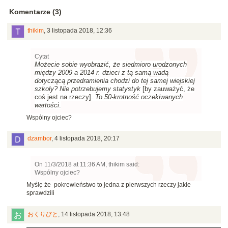
Komentarze (3)
thikim
,
3 listopada 2018, 12:36
Cytat
Możecie sobie wyobrazić, że siedmioro urodzonych
między 2009 a 2014 r. dzieci z tą samą wadą
dotyczącą przedramienia chodzi do tej samej wiejskiej
szkoły? Nie potrzebujemy statystyk
[by zauważyć, że
coś jest na rzeczy].
To 50-krotność oczekiwanych
wartości
.
Wspólny ojciec?
dzambor
,
4 listopada 2018, 20:17
On 11/3/2018 at 11:36 AM, thikim said:
Wspólny ojciec?
Myślę że pokrewieństwo to jedna z pierwszych rzeczy jakie
sprawdzili
おくりびと
,
14 listopada 2018, 13:48