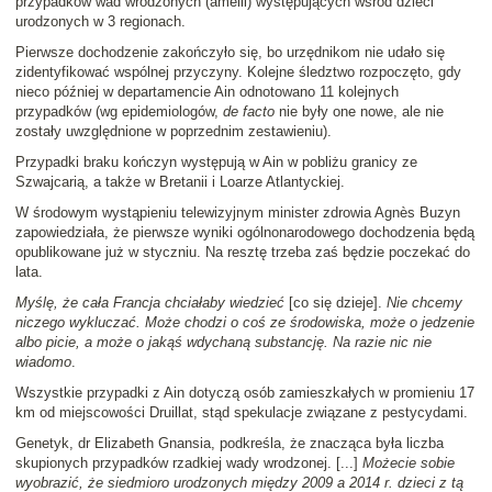
przypadków wad wrodzonych (amelii) występujących wśród dzieci
urodzonych w 3 regionach.
Pierwsze dochodzenie zakończyło się, bo urzędnikom nie udało się
zidentyfikować wspólnej przyczyny. Kolejne śledztwo rozpoczęto, gdy
nieco później w departamencie Ain odnotowano 11 kolejnych
przypadków (wg epidemiologów,
de facto
nie były one nowe, ale nie
zostały uwzględnione w poprzednim zestawieniu).
Przypadki braku kończyn występują w Ain w pobliżu granicy ze
Szwajcarią, a także w Bretanii i Loarze Atlantyckiej.
W środowym wystąpieniu telewizyjnym minister zdrowia Agnès Buzyn
zapowiedziała, że pierwsze wyniki ogólnonarodowego dochodzenia będą
opublikowane już w styczniu. Na resztę trzeba zaś będzie poczekać do
lata.
Myślę, że cała Francja chciałaby wiedzieć
[co się dzieje].
Nie chcemy
niczego wykluczać. Może chodzi o coś ze środowiska, może o jedzenie
albo picie, a może o jakąś wdychaną substancję. Na razie nic nie
wiadomo
.
Wszystkie przypadki z Ain dotyczą osób zamieszkałych w promieniu 17
km od miejscowości Druillat, stąd spekulacje związane z pestycydami.
Genetyk, dr Elizabeth Gnansia, podkreśla, że znacząca była liczba
skupionych przypadków rzadkiej wady wrodzonej. [...]
Możecie sobie
wyobrazić, że siedmioro urodzonych między 2009 a 2014 r. dzieci z tą