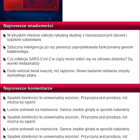
Najnowsze wiadomości
W etruskim mieście odkryto rytualną studnię z nienaruszonymi darami i
ludzkimi szkieletami
Sztuczna inteligencja po raz pierwszy zaprojektowała funkcjonalny genom
bakteriofaga
Czy infekcja SARS-CoV-2 w ciąży może odbić się na zdrowiu dziecka? Są
wyniki metaanalizy
Dodo widział świat inaczej, niż sądzono. Nowe badanie odsłania zmysły
wymarłego ptaka
Najnowsze komentarze
Spadek dzietności to uniwersalny wzorzec. Przyczyna jest prostsza, niż
można by sądzić
Ludzie polowali na mamucice. Samce zwykle ginęły w sposób naturalny
Spadek dzietności to uniwersalny wzorzec. Przyczyna jest prostsza, niż
można by sądzić
Ludzie polowali na mamucice. Samce zwykle ginęły w sposób naturalny
Spadek dzietności to uniwersalny wzorzec. Przyczyna jest prostsza, niż