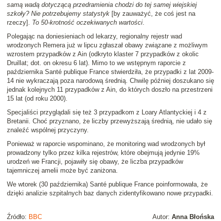
samą wadą dotyczącą przedramienia chodzi do tej samej wiejskiej
szkoły? Nie potrzebujemy statystyk
[by zauważyć, że coś jest na
rzeczy].
To 50-krotność oczekiwanych wartości
.
Polegając na doniesieniach od lekarzy, regionalny rejestr wad
wrodzonych Remera już w lipcu zgłaszał obawy związane z możliwym
wzrostem przypadków z Ain (odkryto klaster 7 przypadków z okolic
Druillat; dot. on okresu 6 lat). Mimo to we wstępnym raporcie z
października Santé publique France stwierdziła, że przypadki z lat 2009-
14 nie wykraczają poza narodową średnią. Chwilę później doszukano się
jednak kolejnych 11 przypadków z Ain, do których doszło na przestrzeni
15 lat (od roku 2000).
Specjaliści przyglądali się też 3 przypadkom z Loary Atlantyckiej i 4 z
Bretanii. Choć przyznano, że liczby przewyższają średnią, nie udało się
znaleźć wspólnej przyczyny.
Ponieważ w raporcie wspominano, że monitoring wad wrodzonych był
prowadzony tylko przez kilka rejestrów, które obejmują jedynie 19%
urodzeń we Francji, pojawiły się obawy, że liczba przypadków
tajemniczej amelii może być zaniżona.
We wtorek (30 października) Santé publique France poinformowała, że
dzięki analizie szpitalnych baz danych zidentyfikowano nowe przypadki.
Źródło:
BBC
Autor:
Anna Błońska