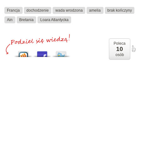
Francja
dochodzenie
wada wrodzona
amelia
brak kończyny
Ain
Bretania
Loara Atlantycka
Poleca
10
osób