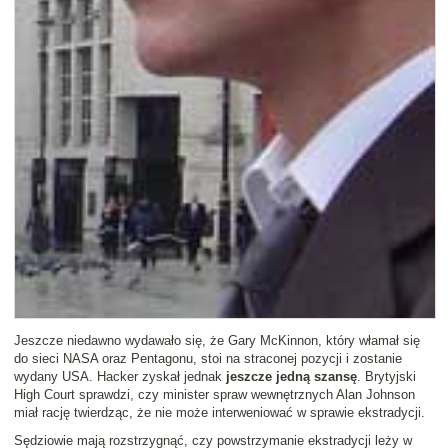
Jeszcze niedawno wydawało się, że Gary McKinnon, który włamał się
do sieci NASA oraz Pentagonu, stoi na straconej pozycji i zostanie
wydany USA. Hacker zyskał jednak
jeszcze jedną szansę
. Brytyjski
High Court sprawdzi, czy minister spraw wewnętrznych Alan Johnson
miał rację twierdząc, że nie może interweniować w sprawie ekstradycji.
Sędziowie mają rozstrzygnąć, czy powstrzymanie ekstradycji leży w