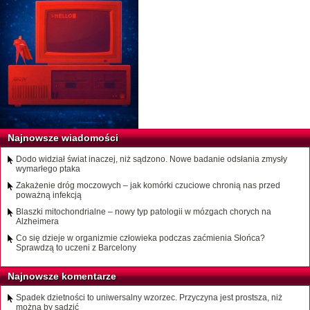
Najnowsze wiadomości
Dodo widział świat inaczej, niż sądzono. Nowe badanie odsłania zmysły
wymarłego ptaka
Zakażenie dróg moczowych – jak komórki czuciowe chronią nas przed
poważną infekcją
Blaszki mitochondrialne – nowy typ patologii w mózgach chorych na
Alzheimera
Co się dzieje w organizmie człowieka podczas zaćmienia Słońca?
Sprawdzą to uczeni z Barcelony
Najnowsze komentarze
Spadek dzietności to uniwersalny wzorzec. Przyczyna jest prostsza, niż
można by sądzić