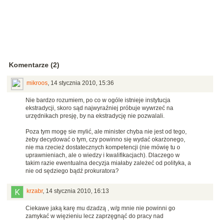
Komentarze (2)
mikroos
,
14 stycznia 2010, 15:36
Nie bardzo rozumiem, po co w ogóle istnieje instytucja
ekstradycji, skoro sąd najwyraźniej próbuje wywrzeć na
urzędnikach presję, by na ekstradycję nie pozwalali.
Poza tym mogę sie mylić, ale minister chyba nie jest od tego,
żeby decydować o tym, czy powinno się wydać okarżonego,
nie ma rzecież dostatecznych kompetencji (nie mówię tu o
uprawnieniach, ale o wiedzy i kwalifikacjach). Dlaczego w
takim razie ewentualna decyzja miałaby zależeć od polityka, a
nie od sędziego bądź prokuratora?
krzabr
,
14 stycznia 2010, 16:13
Ciekawe jaką karę mu dzadzą , w/g mnie nie powinni go
zamykać w więzieniu lecz zaprzęgnąć do pracy nad