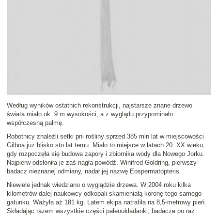
Według wyników ostatnich rekonstrukcji,
najstarsze znane drzewo
świata miało ok. 9 m wysokości, a z wyglądu przypominało
współczesną palmę.
Robotnicy znaleźli setki pni rośliny sprzed 385 mln lat w miejscowości
Gilboa
już blisko sto lat temu. Miało to miejsce w latach 20. XX wieku,
gdy rozpoczęła się budowa zapory i zbiornika wody dla Nowego Jorku.
Najpierw odsłoniła je zaś nagła powódź.
Winifred Goldring
, pierwszy
badacz nieznanej odmiany, nadał jej nazwę
Eospermatopteris
.
Niewiele jednak wiedziano o wyglądzie drzewa. W 2004 roku kilka
kilometrów dalej naukowcy odkopali skamieniałą koronę tego samego
gatunku. Ważyła aż 181 kg. Latem ekipa natrafiła na 8,5-metrowy pień.
Składając razem wszystkie części paleoukładanki, badacze po raz