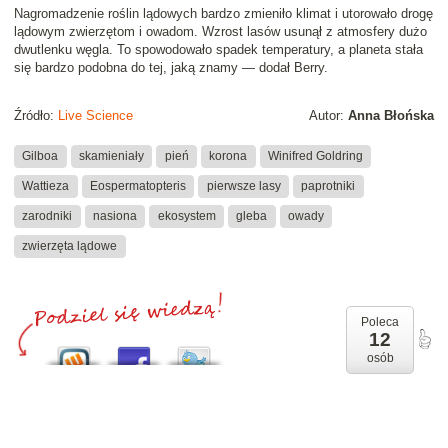
Nagromadzenie roślin lądowych bardzo zmieniło klimat i utorowało drogę
lądowym zwierzętom i owadom.
Wzrost lasów usunął z atmosfery dużo
dwutlenku węgla. To spowodowało spadek temperatury, a planeta stała
się bardzo podobna do tej, jaką znamy
— dodał Berry.
Źródło:
Live Science
Autor:
Anna Błońska
Gilboa
skamieniały
pień
korona
Winifred Goldring
Wattieza
Eospermatopteris
pierwsze lasy
paprotniki
zarodniki
nasiona
ekosystem
gleba
owady
zwierzęta lądowe
Poleca
12
osób