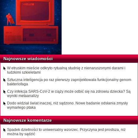
Najnowsze wiadomości
W etruskim mieście odkryto rytualną studnię z nienaruszonymi darami i
ludzkimi szkieletami
Sztuczna inteligencja po raz pierwszy zaprojektowała funkcjonalny genom
bakteriofaga
Czy infekcja SARS-CoV-2 w ciąży może odbić się na zdrowiu dziecka? Są
wyniki metaanalizy
Dodo widział świat inaczej, niż sądzono. Nowe badanie odsłania zmysły
wymarłego ptaka
Najnowsze komentarze
Spadek dzietności to uniwersalny wzorzec. Przyczyna jest prostsza, niż
można by sądzić