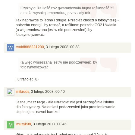
Czyżby duża ilość co2 gwarantowała bujną roślinność.??
a może wysoką temperaturę przez cały rok.
Tak naprawdę to jedno i drugie. Przecież chodzi o fotosyntezę -
potrzeba energii, by rosnąć, a roślinom potrzebaCO2 i światła
(a więc wmieszana jest w nie podczerwień), by
fotosyntetyzować.
waldi888231200
,
3 lutego 2008, 00:38
(a więc wmieszana jest w nie podczerwień), by
fotosyntetyzować
i ultrafiolet . 8)
mikroos
,
3 lutego 2008, 00:40
Jasne, masz rację - ale ultrafiolet nie jest szczególnie istotny
dla fotosyntezy. Natomiast podczerwień jako promieniowanie
cieplne jest, nawet bardzo.
muzyk98
,
3 lutego 2017, 00:46
Więc jak to właściwie jest: odmiana czy gatunek? A może