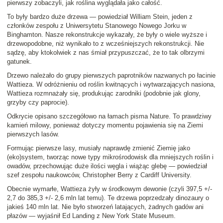
pierwszy zobaczyli, jak roślina wyglądała jako całość.
To były bardzo duże drzewa
— powiedział
William Stein
, jeden z
członków zespołu z Uniwersytetu Stanowego Nowego Jorku w
Binghamton.
Nasze rekonstrukcje wykazały, że były o wiele wyższe i
drzewopodobne, niż wynikało to z wcześniejszych rekonstrukcji. Nie
sądzę, aby ktokolwiek z nas śmiał przypuszczać, że to tak olbrzymi
gatunek
.
Drzewo należało do grupy pierwszych paprotników nazwanych po łacinie
Wattieza
. W odróżnieniu od roślin kwitnących i wytwarzających nasiona,
Wattieza
rozmnażały się, produkując
zarodniki
(podobnie jak glony,
grzyby czy paprocie).
Odkrycie opisano szczegółowo na łamach pisma
Nature
. To prawdziwy
kamień milowy, ponieważ dotyczy momentu pojawienia się na Ziemi
pierwszych lasów
.
Formując pierwsze lasy, musiały naprawdę zmienić Ziemię jako
(eko)system, tworząc nowe typy mikrośrodowisk dla mniejszych roślin i
owadów, przechowując duże ilości węgla i wiążąc glebę
— powiedział
szef zespołu naukowców,
Christopher Berry
z Cardiff University.
Obecnie wymarłe,
Wattieza
żyły w środkowym dewonie (czyli 397,5 +/-
2,7 do 385,3 +/- 2,6 mln lat temu).
Te drzewa poprzedzały dinozaury o
jakieś 140 mln lat. Nie było stworzeń latających, żadnych gadów ani
płazów
— wyjaśnił
Ed Landing
z New York State Museum.