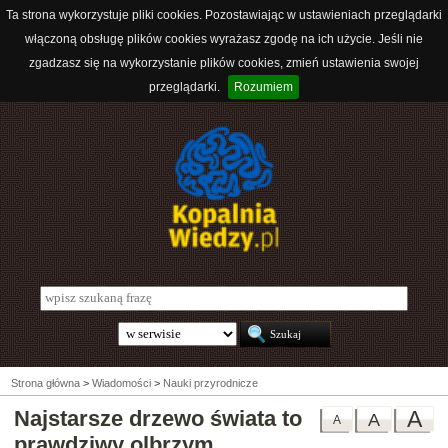
Ta strona wykorzystuje pliki cookies. Pozostawiając w ustawieniach przeglądarki
włączoną obsługę plików cookies wyrażasz zgodę na ich użycie. Jeśli nie
zgadzasz się na wykorzystanie plików cookies, zmień ustawienia swojej
przeglądarki.
Rozumiem
Strona główna
>
Wiadomości
>
Nauki przyrodnicze
Najstarsze drzewo świata to
A
A
A
prawdziwy olbrzym