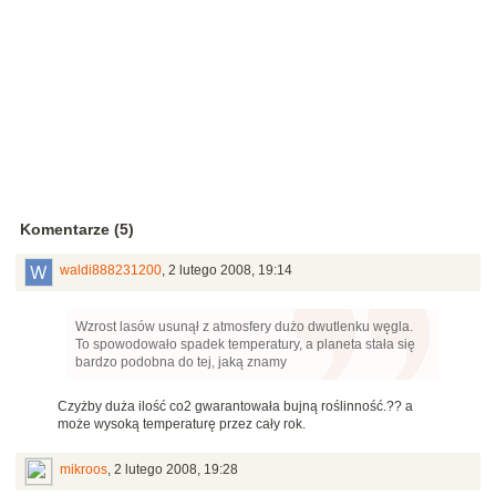
Komentarze (5)
waldi888231200
,
2 lutego 2008, 19:14
Wzrost lasów usunął z atmosfery dużo dwutlenku węgla.
To spowodowało spadek temperatury, a planeta stała się
bardzo podobna do tej, jaką znamy
Czyżby duża ilość co2 gwarantowała bujną roślinność.?? a
może wysoką temperaturę przez cały rok.
mikroos
,
2 lutego 2008, 19:28