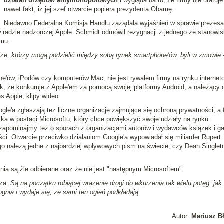
działań urzędów antymonopolowych
i wygląda na to, że firmy nie uratuje
nawet fakt, iż jej szef otwarcie popiera prezydenta Obamę.
Niedawno Federalna Komisja Handlu zażądała wyjaśnień w sprawie prezesa
w radzie nadzorczej Apple. Schmidt odmówił rezygnacji z jednego ze stanowis
emu.
acze, którzy mogą podzielić między sobą rynek smartphone'ów, byli w zmowie
one'ów, iPodów czy komputerów Mac, nie jest rywalem firmy na rynku interne
, że konkuruje z Apple'em za pomocą swojej platformy Android, a należący 
s Apple, klipy wideo.
le'a zgłaszają też liczne organizacje zajmujące się ochroną prywatności, a 
ika w postaci Microsoftu, który chce powiększyć swoje udziały na rynku
 zapominajmy też o sporach z organizacjami autorów i wydawców książek i ga
i. Otwarcie przeciwko działaniom Google'a wypowiadał się miliarder Rupert
go należą jedne z najbardziej wpływowych pism na świecie, czy Dean Singlet
łania są źle odbierane oraz że nie jest "następnym Microsoftem".
dza:
Są na początku robiącej wrażenie drogi do wkurzenia tak wielu potęg, jak 
ognia i wydaje się, że sami ten ogień podkładają
.
Autor:
Mariusz B