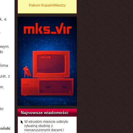
Patroni KopalniWiedzy
k, a
-
towym.
do
firma
zet, z
on,
to
Najnowsze wiadomości
W etruskim mieście odkryto
rytualną studnię z
łoński
nienaruszonymi darami i