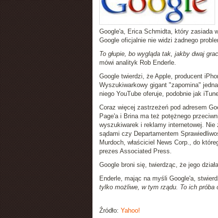
Google'a, Erica Schmidta, który zasiada 
Google oficjalnie nie widzi żadnego probl
To głupie, bo wygląda tak, jakby dwaj gr
mówi analityk Rob Enderle.
Google twierdzi, że Apple, producent iPh
Wyszukiwarkowy gigant "zapomina" jednak
niego YouTube oferuje, podobnie jak iTune
Coraz więcej zastrzeżeń pod adresem Goog
Page'a i Brina ma też potężnego przeciwn
wyszukiwarek i reklamy internetowej. Nie
sądami czy Departamentem Sprawiedliwośc
Murdoch, właściciel News Corp., do które
prezes Associated Press.
Google broni się, twierdząc, że jego dzia
Enderle, mając na myśli Google'a, stwier
tylko możliwe, w tym rządu. To ich próba 
Źródło:
Yahoo!