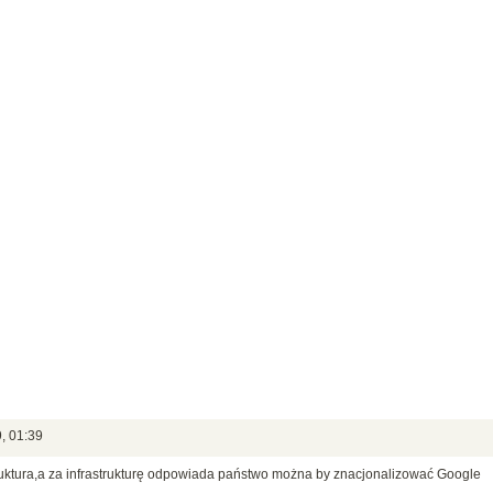
, 01:39
truktura,a za infrastrukturę odpowiada państwo można by znacjonalizować Google