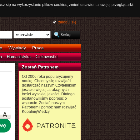
asz się na wykorzystanie plików cookies, zmień ustawienia swojej przeglądarki.
zaloguj się
e
Wywiady
Praca
a
Humanistyka
Ciekawostki
Zostań Patronem
Od 2006 roku popularyzujemy
naukę. Chcemy się rozwijać i
dostarczać naszym Czytelnikom
jeszcze więcej atrakcyjnych
treści wysokiej jakości. Dlatego
postanowiliśmy poprosić o
wsparcie. Zostań naszym
Patronem i pomóż nam rozwijać
KopalnięWiedzy.
A