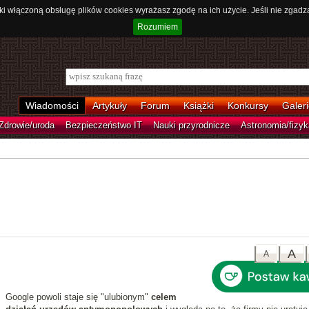
ki włączoną obsługę plików cookies wyrażasz zgodę na ich użycie. Jeśli nie zgadz
Rozumiem
Wiadomości
Artykuły
Forum
Książki
Konkursy
Galeri
Zdrowie/uroda
Bezpieczeństwo IT
Nauki przyrodnicze
Astronomia/fizyk
A
A
Google powoli staje się "ulubionym"
celem