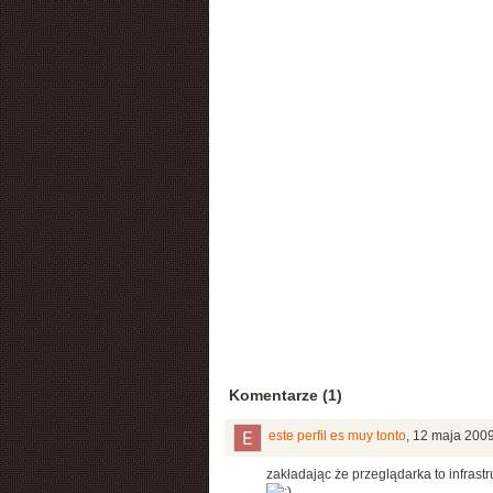
Komentarze (1)
este perfil es muy tonto
,
12 maja 2009
zakładając że przeglądarka to infras