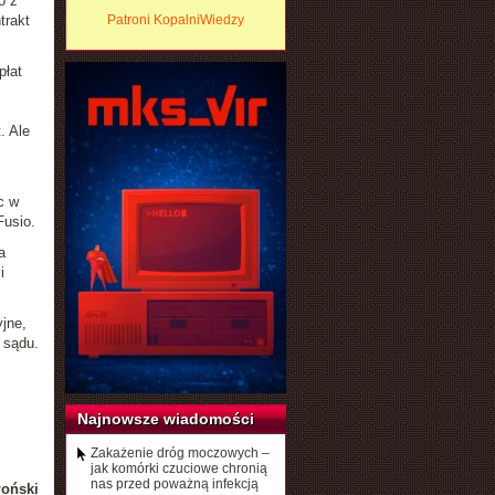
o z
trakt
Patroni KopalniWiedzy
płat
. Ale
c w
Fusio.
a
i
jne,
 sądu.
Najnowsze wiadomości
Zakażenie dróg moczowych –
jak komórki czuciowe chronią
nas przed poważną infekcją
łoński