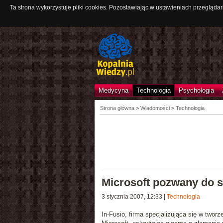
Ta strona wykorzystuje pliki cookies. Pozostawiając w ustawieniach przeglądar
Medycyna
Technologia
Psychologia
Strona główna
>
Wiadomości
>
Technologia
Microsoft pozwany do 
3 stycznia 2007, 12:33
|
Technologia
In-Fusio, firma specjalizująca się w twor