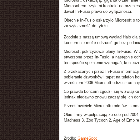
Microsoft, oskarżając giganta o
złamanie
Microsoftem trzyletni kontrakt na przenie
dawał In-Fusio prawo do wyłączności.
Obecnie In-Fusio oskarżyło Microsoft o to
za wyłączność do tytułu.
Zgodnie z naszą umową wygląd Halo dla t
koncern nie może odrzucić go bez podani
Microsoft pokrzyżował plany In-Fusio. W 
stworzoną przez In-Fusio, a następnie odrz
ten sposób spełnienie wymagań, koniecz
Z przekazanych przez In-Fusio informacji
pobieranie dzwonków i tapet na telefon k
wrześniem 2006 Microsoft odrzucił co najm
Co prawda koncern zgodził się w związku 
jednak niedawno znowu zaczął się ich dom
Przedstawiciele Microsoftu odmówili kome
Obie firmy współpracują ze sobą od 2004 
Madness 3
,
Zoo Tycoon 2
,
Age of Empire
Źródło:
GameSpot