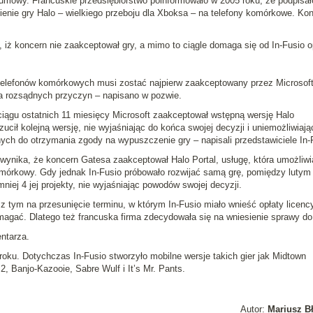
 umowy
. Francuskie przedsiębiorstwo poinformowało w 2005 roku, że podpisał
sienie gry
Halo
– wielkiego przeboju dla Xboksa – na telefony komórkowe. Kon
, iż koncern nie zaakceptował gry, a mimo to ciągle domaga się od In-Fusio o
elefonów komórkowych musi zostać najpierw zaakceptowany przez Microsoft
a rozsądnych przyczyn
– napisano w pozwie.
ciągu ostatnich 11 miesięcy Microsoft zaakceptował wstępną wersję Halo
ucił kolejną wersję, nie wyjaśniając do końca swojej decyzji i uniemożliwiają
nych do otrzymania zgody na wypuszczenie gry
– napisali przedstawiciele In-
 wynika, że koncern Gatesa zaakceptował Halo Portal, usługę, która umożliwi
omórkowy. Gdy jednak In-Fusio próbowało rozwijać samą grę, pomiędzy lutym 
niej 4 jej projekty, nie wyjaśniając powodów swojej decyzji.
z tym na przesunięcie terminu, w którym In-Fusio miało wnieść opłaty licency
agać. Dlatego też francuska firma zdecydowała się na wniesienie sprawy do
ntarza.
roku. Dotychczas In-Fusio stworzyło mobilne wersje takich gier jak
Midtown
 2
,
Banjo-Kazooie
,
Sabre Wulf
i
It’s Mr. Pants
.
Autor:
Mariusz B