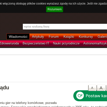
ki włączoną obsługę plików cookies wyrażasz zgodę na ich użycie. Jeśli nie zgadz
Rozumiem
Wiadomości
Artykuły
Forum
Książki
Konkursy
Galeri
Zdrowie/uroda
Bezpieczeństwo IT
Nauki przyrodnicze
Astronomia/fizyk
sądu
A
A
zeniu gier na telefony komórkowe, pozwała