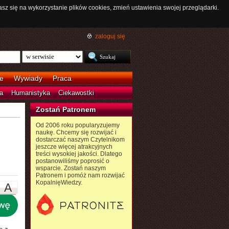
asz się na wykorzystanie plików cookies, zmień ustawienia swojej przeglądarki.
zaloguj się
e
Wywiady
Praca
a
Humanistyka
Ciekawostki
Zostań Patronem
Od 2006 roku popularyzujemy
naukę. Chcemy się rozwijać i
dostarczać naszym Czytelnikom
jeszcze więcej atrakcyjnych
treści wysokiej jakości. Dlatego
postanowiliśmy poprosić o
wsparcie. Zostań naszym
Patronem i pomóż nam rozwijać
KopalnięWiedzy.
A