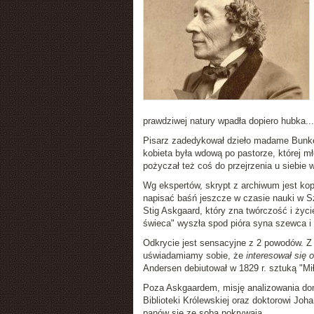
prawdziwej natury wpadła dopiero hubka...
Pisarz zadedykował dzieło madame Bunkef
kobieta była wdową po pastorze, której mł
pożyczał też coś do przejrzenia u siebie 
Wg ekspertów, skrypt z archiwum jest kop
napisać baśń jeszcze w czasie nauki w Sz
Stig Askgaard, który zna twórczość i życ
świeca" wyszła spod pióra syna szewca i 
Odkrycie jest sensacyjne z 2 powodów. Z 
uświadamiamy sobie, że
interesował się 
Andersen debiutował w 1829 r. sztuką "Mił
Poza Askgaardem, misję analizowania dom
Biblioteki Królewskiej oraz doktorowi Joh
panów się ze sobą pokrywają.