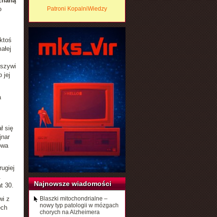
znaną
o
Patroni KopalniWiedzy
 ktoś
ałej
łszywi
 jej
a
ł się
jnar
owa
ugiej
.
Najnowsze wiadomości
t 30.
wi z
Blaszki mitochondrialne –
nowy typ patologii w mózgach
ech
chorych na Alzheimera