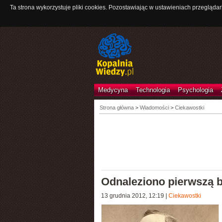
Ta strona wykorzystuje pliki cookies. Pozostawiając w ustawieniach przeglądar
Medycyna
Technologia
Psychologia
Strona główna
>
Wiadomości
>
Ciekawostki
Odnaleziono pierwszą 
13 grudnia 2012, 12:19
|
Ciekawostki