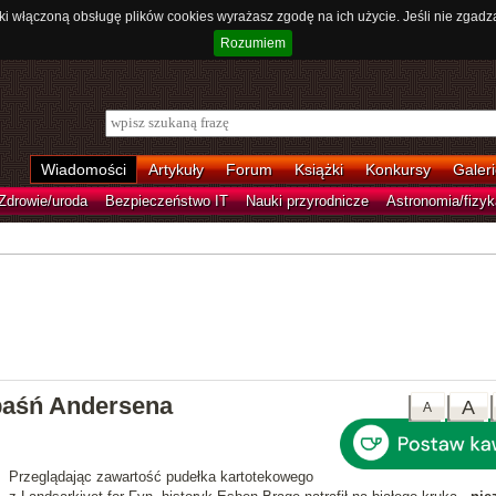
ki włączoną obsługę plików cookies wyrażasz zgodę na ich użycie. Jeśli nie zgadz
Rozumiem
Wiadomości
Artykuły
Forum
Książki
Konkursy
Galeri
Zdrowie/uroda
Bezpieczeństwo IT
Nauki przyrodnicze
Astronomia/fizyk
baśń Andersena
A
A
Przeglądając zawartość pudełka kartotekowego