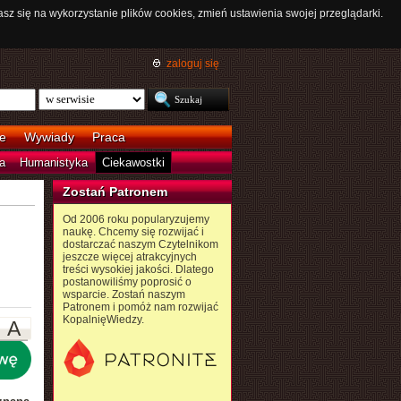
asz się na wykorzystanie plików cookies, zmień ustawienia swojej przeglądarki.
zaloguj się
e
Wywiady
Praca
a
Humanistyka
Ciekawostki
Zostań Patronem
Od 2006 roku popularyzujemy
naukę. Chcemy się rozwijać i
dostarczać naszym Czytelnikom
jeszcze więcej atrakcyjnych
treści wysokiej jakości. Dlatego
postanowiliśmy poprosić o
wsparcie. Zostań naszym
Patronem i pomóż nam rozwijać
KopalnięWiedzy.
A