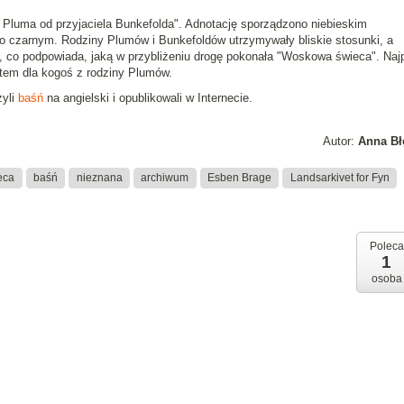
P. Pluma od przyjaciela Bunkefolda". Adnotację sporządzono niebieskim
 czarnym. Rodziny Plumów i Bunkefoldów utrzymywały bliskie stosunki, a
d, co podpowiada, jaką w przybliżeniu drogę pokonała "Woskowa świeca". Naj
ntem dla kogoś z rodziny Plumów.
zyli
baśń
na angielski i opublikowali w Internecie.
Autor:
Anna Bł
eca
baśń
nieznana
archiwum
Esben Brage
Landsarkivet for Fyn
Poleca
1
osoba