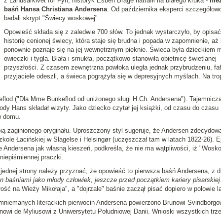
z Landsarkivet for Fyn, historyk Esben Brage natrafił na białego kruka -
nie
baśń Hansa Christiana Andersena
. Od października eksperci szczegółow
badali skrypt "Świecy woskowej".
Opowieść składa się z zaledwie 700 słów. To jednak wystarczyło, by opisać
historię cenionej świecy, która staje się brudna i popada w zapomnienie, aż
ponownie poznaje się na jej wewnętrznym pięknie. Świeca była dzieckiem m
owieczki i tygla. Biała i smukła, początkowo stanowiła obietnicę świetlanej
przyszłości. Z czasem zewnętrzna powłoka uległa jednak przybrudzeniu, fa
przyjaciele odeszli, a świeca pogrążyła się w depresyjnych myślach. Na trop
lod ("Dla Mme Bunkeflod od uniżonego sługi H.Ch. Andersena"). Tajemnicz
ody Hans składał wizyty. Jako dziecko czytał jej książki, od czasu do czasu
w domu.
ią zaginionego oryginału. Uproszczony styl sugeruje, że Andersen zdecydowa
kole Łacińskiej w Slagelse i Helsingør (uczęszczał tam w latach 1822-26). E
ie Andersena jak własną kieszeń, podkreśla, że nie ma wątpliwości, iż "Wosk
niepiśmiennej praczki.
jednej strony należy przyznać, że opowieść to pierwsza baśń Andersena, z dr
on baśniami jako młody człowiek, jeszcze przed początkiem kariery pisarskiej
ość na Wieży Mikołaja", a "dojrzałe" baśnie zaczął pisać dopiero w połowie la
niemanych literackich pierwocin Andersena powierzono Brunowi Svindborgo
anowi de Myliusowi z Uniwersytetu Południowej Danii. Wnioski wszystkich trz