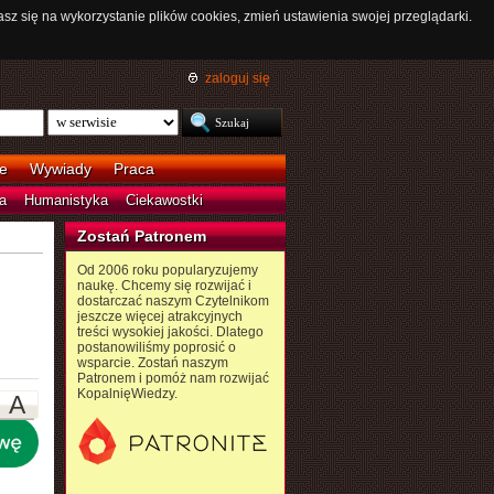
asz się na wykorzystanie plików cookies, zmień ustawienia swojej przeglądarki.
zaloguj się
e
Wywiady
Praca
a
Humanistyka
Ciekawostki
Zostań Patronem
Od 2006 roku popularyzujemy
naukę. Chcemy się rozwijać i
dostarczać naszym Czytelnikom
jeszcze więcej atrakcyjnych
treści wysokiej jakości. Dlatego
postanowiliśmy poprosić o
wsparcie. Zostań naszym
Patronem i pomóż nam rozwijać
KopalnięWiedzy.
A