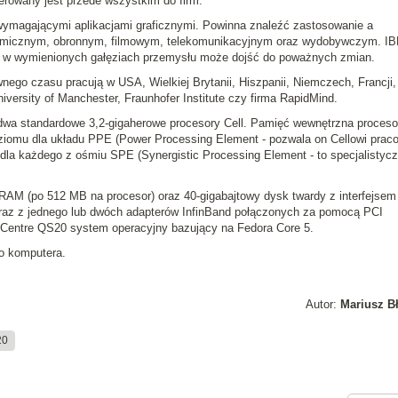
erowany jest przede wszystkim do firm.
ymagającymi aplikacjami graficznymi. Powinna znaleźć zastosowanie a
smicznym, obronnym, filmowym, telekomunikacyjnym oraz wydobywczym. I
i w wymienionych gałęziach przemysłu może dojść do poważnych zmian.
nego czasu pracują w USA, Wielkiej Brytanii, Hiszpanii, Niemczech, Francji,
University of Manchester, Fraunhofer Institute czy firma RapidMind.
wa standardowe 3,2-gigaherowe procesory Cell. Pamięć wewnętrzna proceso
oziomu dla układu PPE (Power Processing Element - pozwala on Cellowi prac
w dla każdego z ośmiu SPE (Synergistic Processing Element - to specjalistyc
RAM (po 512 MB na procesor) oraz 40-gigabajtowy dysk twardy z interfejsem
 oraz z jednego lub dwóch adapterów InfinBand połączonych za pomocą PCI
eCentre QS20 system operacyjny bazujący na Fedora Core 5.
o komputera.
Autor:
Mariusz B
20