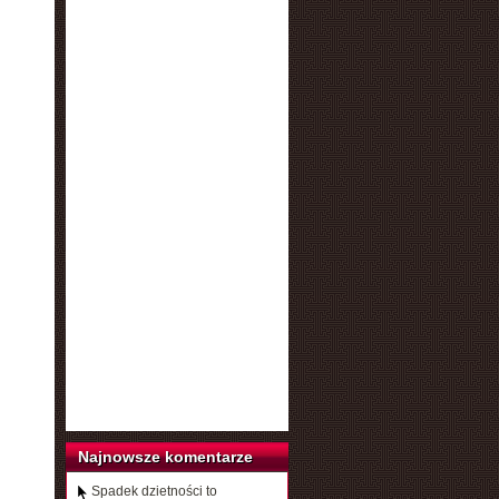
Najnowsze komentarze
Spadek dzietności to