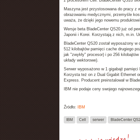
z procesorem Cell
. BladeCenter QS20 ski
Maszyna jest przystosowana do pracy z w
obrazowaniu medycznymi, przemyśle ko
uważa, że dzięki jego nowemu produktow
Wersje beta
BladeCenter QS20
już od pew
Japonii i Korei. Korzystają z nich, m.in. 
BladeCenter QS20 został wyposażony w d
512 kilobajtów pamięci cache drugiego p
jak "zwykły" procesor) i po 256 kilobajtó
układy wektorowe).
Serwer wyposażono w 1 gigabajt pamięci 
Korzysta też on z Dual Gigabit Ethernet
Express. Producent preinstalował w Blad
IBM nie podaje ceny swojego najnowszeg
Źródło:
IBM
IBM
Cell
serwer
BladeCenter QS