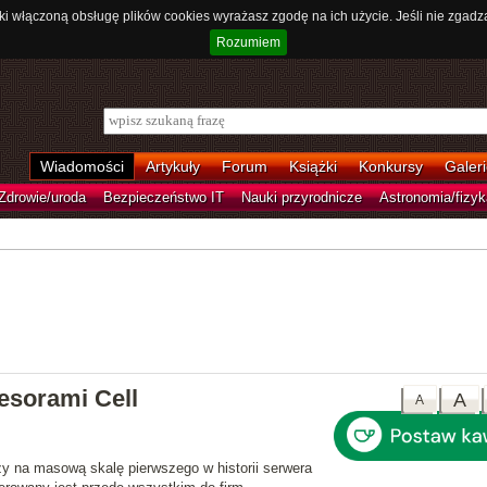
ki włączoną obsługę plików cookies wyrażasz zgodę na ich użycie. Jeśli nie zgadz
Rozumiem
Wiadomości
Artykuły
Forum
Książki
Konkursy
Galeri
Zdrowie/uroda
Bezpieczeństwo IT
Nauki przyrodnicze
Astronomia/fizyk
esorami Cell
A
A
aży na masową skalę
pierwszego w historii serwera