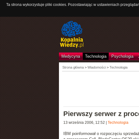
Ta strona wykorzystuje pliki cookies. Pozostawiając w ustawieniach przeglądar
Medycyna
Technologia
Psychologia
Strona główna
>
Wiadomości
>
Technologia
Pierwszy serwer z proc
13 września 2006, 12:52
|
Technologia
IBM poinformował o rozpoczęciu sprzed