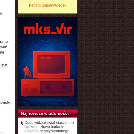
Patroni KopalniWiedzy
BM
ra to
ować
zne
 IDE.
łoński
Najnowsze wiadomości
Dodo widział świat inaczej, niż
sądzono. Nowe badanie
odsłania zmysły wymarłego