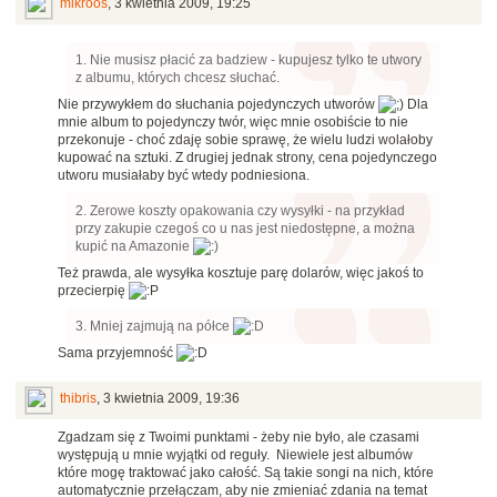
mikroos
,
3 kwietnia 2009, 19:25
1. Nie musisz płacić za badziew - kupujesz tylko te utwory
z albumu, których chcesz słuchać.
Nie przywykłem do słuchania pojedynczych utworów
Dla
mnie album to pojedynczy twór, więc mnie osobiście to nie
przekonuje - choć zdaję sobie sprawę, że wielu ludzi wolałoby
kupować na sztuki. Z drugiej jednak strony, cena pojedynczego
utworu musiałaby być wtedy podniesiona.
2. Zerowe koszty opakowania czy wysyłki - na przykład
przy zakupie czegoś co u nas jest niedostępne, a można
kupić na Amazonie
Też prawda, ale wysyłka kosztuje parę dolarów, więc jakoś to
przecierpię
3. Mniej zajmują na półce
Sama przyjemność
thibris
,
3 kwietnia 2009, 19:36
Zgadzam się z Twoimi punktami - żeby nie było, ale czasami
występują u mnie wyjątki od reguły. Niewiele jest albumów
które mogę traktować jako całość. Są takie songi na nich, które
automatycznie przełączam, aby nie zmieniać zdania na temat