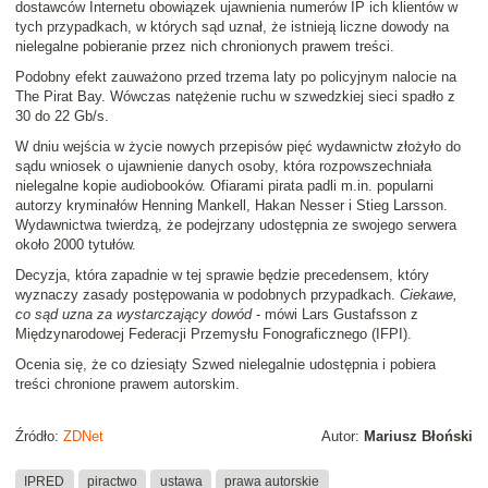
dostawców Internetu obowiązek ujawnienia numerów IP ich klientów w
tych przypadkach, w których sąd uznał, że istnieją liczne dowody na
nielegalne pobieranie przez nich chronionych prawem treści.
Podobny efekt zauważono przed trzema laty po policyjnym nalocie na
The Pirat Bay. Wówczas natężenie ruchu w szwedzkiej sieci spadło z
30 do 22 Gb/s.
W dniu wejścia w życie nowych przepisów pięć wydawnictw złożyło do
sądu wniosek o ujawnienie danych osoby, która rozpowszechniała
nielegalne kopie audiobooków. Ofiarami pirata padli m.in. popularni
autorzy kryminałów Henning Mankell, Hakan Nesser i Stieg Larsson.
Wydawnictwa twierdzą, że podejrzany udostępnia ze swojego serwera
około 2000 tytułów.
Decyzja, która zapadnie w tej sprawie będzie precedensem, który
wyznaczy zasady postępowania w podobnych przypadkach.
Ciekawe,
co sąd uzna za wystarczający dowód
- mówi Lars Gustafsson z
Międzynarodowej Federacji Przemysłu Fonograficznego (IFPI).
Ocenia się, że co dziesiąty Szwed nielegalnie udostępnia i pobiera
treści chronione prawem autorskim.
Źródło:
ZDNet
Autor:
Mariusz Błoński
IPRED
piractwo
ustawa
prawa autorskie