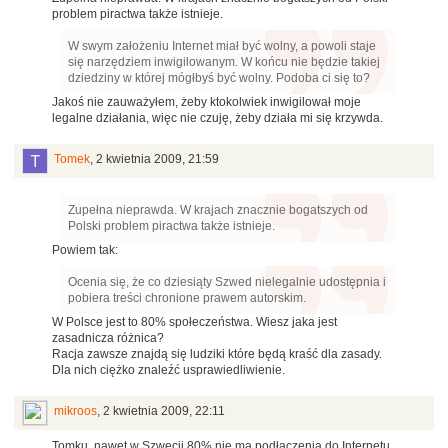
problem piractwa także istnieje.
W swym założeniu Internet miał być wolny, a powoli staje
się narzędziem inwigilowanym. W końcu nie będzie takiej
dziedziny w której mógłbyś być wolny. Podoba ci się to?
Jakoś nie zauważyłem, żeby ktokolwiek inwigilował moje
legalne działania, więc nie czuję, żeby działa mi się krzywda.
Tomek
,
2 kwietnia 2009, 21:59
Zupełna nieprawda. W krajach znacznie bogatszych od
Polski problem piractwa także istnieje.
Powiem tak:
Ocenia się, że co dziesiąty Szwed nielegalnie udostępnia i
pobiera treści chronione prawem autorskim.
W Polsce jest to 80% społeczeństwa. Wiesz jaka jest
zasadnicza różnica?
Racja zawsze znajdą się ludziki które będą kraść dla zasady.
Dla nich ciężko znaleźć usprawiedliwienie.
mikroos
,
2 kwietnia 2009, 22:11
Tomku, nawet w Szwecji 80% nie ma podłączenia do Internetu,