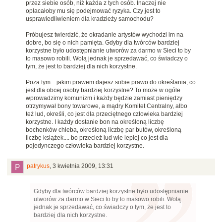
przez siebie osób, niż każda z tych osób. Inaczej nie
opłacałoby mu się podejmować ryzyka. Czy jest to
usprawiedliwieniem dla kradzieży samochodu?
Próbujesz twierdzić, że okradanie artystów wychodzi im na
dobre, bo się o nich pamięta. Gdyby dla twórców bardziej
korzystne było udostępnianie utworów za darmo w Sieci to by
to masowo robili. Wolą jednak je sprzedawać, co świadczy o
tym, że jest to bardziej dla nich korzystne.
Poza tym... jakim prawem dajesz sobie prawo do określania, co
jest dla obcej osoby bardziej korzystne? To może w ogóle
wprowadzimy komunizm i każdy będzie zamiast pieniędzy
otrzymywał bony towarowe, a mądry Komitet Centralny, albo
też lud, określi, co jest dla przeciętnego człowieka bardziej
korzystne. I każdy dostanie bon na określoną liczbę
bochenków chleba, określoną liczbę par butów, określoną
liczbę książek.... bo przecież lud wie lepiej co jest dla
pojedynczego człowieka bardziej korzystne.
patrykus
,
3 kwietnia 2009, 13:31
Gdyby dla twórców bardziej korzystne było udostępnianie
utworów za darmo w Sieci to by to masowo robili. Wolą
jednak je sprzedawać, co świadczy o tym, że jest to
bardziej dla nich korzystne.