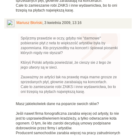
sprzedanych płyt, głownie zarabaiają na koncertach.
Całe to zamieszanie robi ZAIKS i inne wydawnictwa, bo to oni
trzepią na płytach największą kasę.
Mariusz Błoński
,
3 kwietnia 2009, 13:16
Spójrzmy prawdzie w oczy, gdyby nie "darmowe"
pobieranie płyt z neta to większość artystów była by
zapomniana. Kto przyszedłby na koncert i śpiewał piosenki
których nigdy nie słyszał?
Któryś Polski artysta powiedział, że cieszy sie z tego że
jego utwory są w sieci.
Zauważmy ze artyści tak na prawdę maja marne grosze ze
sprzedanych płyt, głownie zarabaiają na koncertach.
Całe to zamieszanie robi ZAIKS i inne wydawnictwa, bo to
oni trzepią na płytach największą kasę.
Masz jakiekolwiek dane na poparcie swoich słów?
Jeśli nawet firma fonograficzna zarabia więcej od artysty, to nie
jest to usprawiedliwieniem kradzieży, a tylko odwracanie kota
ogonem. O tym, ile kto zarobi decydują umowy podpisane
dobrowolnie przez firmy i artystów.
Producent samochodów zarabia więcej na pracy zatrudnionych