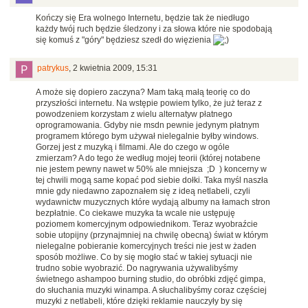
Kończy się Era wolnego Internetu, będzie tak że niedługo
każdy twój ruch będzie śledzony i za słowa które nie spodobają
się komuś z "góry" będziesz szedł do więzienia
patrykus
,
2 kwietnia 2009, 15:31
A może się dopiero zaczyna? Mam taką małą teorię co do
przyszłości internetu. Na wstępie powiem tylko, że już teraz z
powodzeniem korzystam z wielu alternatyw płatnego
oprogramowania. Gdyby nie msdn pewnie jedynym płatnym
programem którego bym używał nielegalnie byłby windows.
Gorzej jest z muzyką i filmami. Ale do czego w ogóle
zmierzam? A do tego że według mojej teorii (której notabene
nie jestem pewny nawet w 50% ale mniejsza ;D ) koncerny w
tej chwili mogą same kopać pod siebie dołki. Taka myśl naszła
mnie gdy niedawno zapoznałem się z ideą netlabeli, czyli
wydawnictw muzycznych które wydają albumy na łamach stron
bezpłatnie. Co ciekawe muzyka ta wcale nie ustępuję
poziomem komercyjnym odpowiednikom. Teraz wyobraźcie
sobie utopijny (przynajmniej na chwilę obecną) świat w którym
nielegalne pobieranie komercyjnych treści nie jest w żaden
sposób możliwe. Co by się mogło stać w takiej sytuacji nie
trudno sobie wyobrazić. Do nagrywania używalibyśmy
świetnego ashampoo burning studio, do obróbki zdjęć gimpa,
do słuchania muzyki winampa. A słuchalibyśmy coraz częściej
muzyki z netlabeli, które dzięki reklamie nauczyły by się