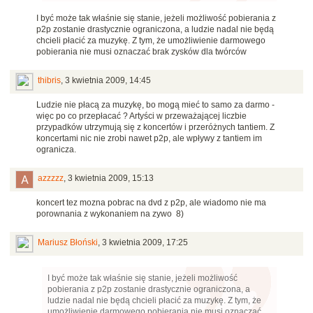
I być może tak właśnie się stanie, jeżeli możliwość pobierania z
p2p zostanie drastycznie ograniczona, a ludzie nadal nie będą
chcieli płacić za muzykę. Z tym, że umożliwienie darmowego
pobierania nie musi oznaczać brak zysków dla twórców
thibris
,
3 kwietnia 2009, 14:45
Ludzie nie płacą za muzykę, bo mogą mieć to samo za darmo -
więc po co przepłacać ? Artyści w przeważającej liczbie
przypadków utrzymują się z koncertów i przeróżnych tantiem. Z
koncertami nic nie zrobi nawet p2p, ale wpływy z tantiem im
ogranicza.
azzzzz
,
3 kwietnia 2009, 15:13
koncert tez mozna pobrac na dvd z p2p, ale wiadomo nie ma
porownania z wykonaniem na zywo 8)
Mariusz Błoński
,
3 kwietnia 2009, 17:25
I być może tak właśnie się stanie, jeżeli możliwość
pobierania z p2p zostanie drastycznie ograniczona, a
ludzie nadal nie będą chcieli płacić za muzykę. Z tym, że
umożliwienie darmowego pobierania nie musi oznaczać