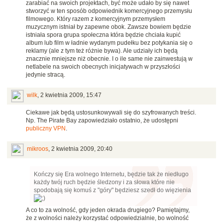
zarabiać na swoich projektach, być może udało by się nawet
stworzyć w ten sposób odpowiednik komercyjnego przemysłu
filmowego. Który razem z komercyjnym przemysłem
muzycznym istniał by zapewne obok. Zawsze bowiem będzie
istniała spora grupa społeczna która będzie chciała kupić
album lub film w ładnie wydanym pudełku bez potykania się o
reklamy (ale z tym też różnie bywa). Ale udziały ich będą
znacznie mniejsze niż obecnie. I o ile same nie zainwestują w
netlabele na swoich obecnych inicjatywach w przyszłości
jedynie stracą.
wilk
,
2 kwietnia 2009, 15:47
Ciekawe jak będą ustosunkowywali się do szyfrowanych treści.
Np. The Pirate Bay zapowiedziało ostatnio, że udostępni
publiczny VPN
.
mikroos
,
2 kwietnia 2009, 20:40
Kończy się Era wolnego Internetu, będzie tak że niedługo
każdy twój ruch będzie śledzony i za słowa które nie
spodobają się komuś z "góry" będziesz szedł do więzienia
A co to za wolność, gdy jeden okrada drugiego? Pamiętajmy,
że z wolności należy korzystać odpowiedzialnie, bo wolność