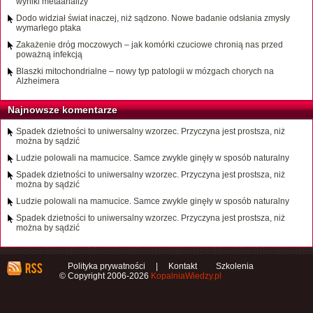
wyniki metaanalizy
Dodo widział świat inaczej, niż sądzono. Nowe badanie odsłania zmysły
wymarłego ptaka
Zakażenie dróg moczowych – jak komórki czuciowe chronią nas przed
poważną infekcją
Blaszki mitochondrialne – nowy typ patologii w mózgach chorych na
Alzheimera
Najnowsze komentarze
Spadek dzietności to uniwersalny wzorzec. Przyczyna jest prostsza, niż
można by sądzić
Ludzie polowali na mamucice. Samce zwykle ginęły w sposób naturalny
Spadek dzietności to uniwersalny wzorzec. Przyczyna jest prostsza, niż
można by sądzić
Ludzie polowali na mamucice. Samce zwykle ginęły w sposób naturalny
Spadek dzietności to uniwersalny wzorzec. Przyczyna jest prostsza, niż
można by sądzić
Polityka prywatności
|
Kontakt
Szkolenia
© Copyright 2006-2026
KopalniaWiedzy.pl