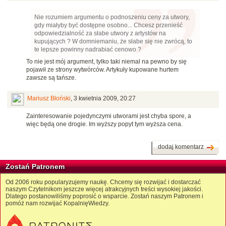
Nie rozumiem argumentu o podnoszeniu ceny za utwory,
gdy miałyby być dostępne osobno... Chcesz przenieść
odpowiedzialność za słabe utwory z artystów na
kupujących ? W domniemaniu, że słabe się nie zwrócą, to
te lepsze powinny nadrabiać cenowo ?
To nie jest mój argument, tylko taki niemal na pewno by się
pojawił ze strony wytwórców. Artykuły kupowane hurtem
zawsze są tańsze.
Mariusz Błoński
,
3 kwietnia 2009, 20:27
Zainteresowanie pojedynczymi utworami jest chyba spore, a
więc będą one drogie. Im wyższy popyt tym wyższa cena.
dodaj komentarz
Zostań Patronem
Od 2006 roku popularyzujemy naukę. Chcemy się rozwijać i dostarczać
naszym Czytelnikom jeszcze więcej atrakcyjnych treści wysokiej jakości.
Dlatego postanowiliśmy poprosić o wsparcie. Zostań naszym Patronem i
pomóż nam rozwijać KopalnięWiedzy.