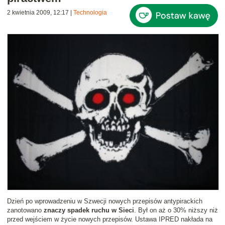
2 kwietnia 2009, 12:17
|
Technologia
Dzień po wprowadzeniu w Szwecji nowych przepisów antypirackich
zanotowano
znaczy spadek ruchu w Sieci
. Był on aż o 30% niższy niż
przed wejściem w życie nowych przepisów. Ustawa IPRED nakłada na