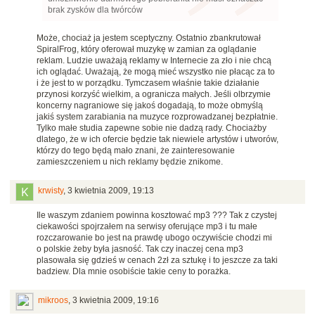
brak zysków dla twórców
Może, chociaż ja jestem sceptyczny. Ostatnio zbankrutował
SpiralFrog, który oferował muzykę w zamian za oglądanie
reklam. Ludzie uważają reklamy w Internecie za zło i nie chcą
ich oglądać. Uważają, że mogą mieć wszystko nie płacąc za to
i że jest to w porządku. Tymczasem właśnie takie działanie
przynosi korzyść wielkim, a ogranicza małych. Jeśli olbrzymie
koncerny nagraniowe się jakoś dogadają, to może obmyślą
jakiś system zarabiania na muzyce rozprowadzanej bezpłatnie.
Tylko małe studia zapewne sobie nie dadzą rady. Chociażby
dlatego, że w ich ofercie będzie tak niewiele artystów i utworów,
którzy do tego będą mało znani, że zainteresowanie
zamieszczeniem u nich reklamy będzie znikome.
krwisty
,
3 kwietnia 2009, 19:13
Ile waszym zdaniem powinna kosztować mp3 ??? Tak z czystej
ciekawości spojrzałem na serwisy oferujące mp3 i tu małe
rozczarowanie bo jest na prawdę ubogo oczywiście chodzi mi
o polskie żeby była jasność. Tak czy inaczej cena mp3
plasowała się gdzieś w cenach 2zł za sztukę i to jeszcze za taki
badziew. Dla mnie osobiście takie ceny to porażka.
mikroos
,
3 kwietnia 2009, 19:16