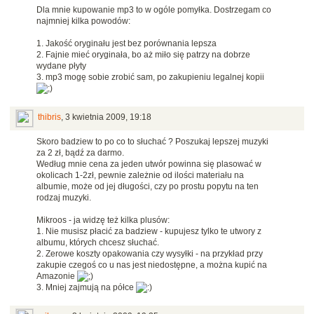
Dla mnie kupowanie mp3 to w ogóle pomyłka. Dostrzegam co
najmniej kilka powodów:
1. Jakość oryginału jest bez porównania lepsza
2. Fajnie mieć oryginała, bo aż miło się patrzy na dobrze
wydane płyty
3. mp3 mogę sobie zrobić sam, po zakupieniu legalnej kopii
thibris
,
3 kwietnia 2009, 19:18
Skoro badziew to po co to słuchać ? Poszukaj lepszej muzyki
za 2 zł, bądź za darmo.
Według mnie cena za jeden utwór powinna się plasować w
okolicach 1-2zł, pewnie zależnie od ilości materiału na
albumie, może od jej długości, czy po prostu popytu na ten
rodzaj muzyki.
Mikroos - ja widzę też kilka plusów:
1. Nie musisz płacić za badziew - kupujesz tylko te utwory z
albumu, których chcesz słuchać.
2. Zerowe koszty opakowania czy wysyłki - na przykład przy
zakupie czegoś co u nas jest niedostępne, a można kupić na
Amazonie
3. Mniej zajmują na półce