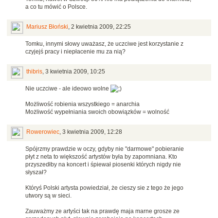
a co tu mówić o Polsce.
Mariusz Błoński
,
2 kwietnia 2009, 22:25
Tomku, innymi słowy uważasz, że uczciwe jest korzystanie z
czyjejś pracy i niepłacenie mu za nią?
thibris
,
3 kwietnia 2009, 10:25
Nie uczciwe - ale ideowo wolne
Możliwość robienia wszystkiego = anarchia
Możliwość wypełniania swoich obowiązków = wolność
Rowerowiec
,
3 kwietnia 2009, 12:28
Spójrzmy prawdzie w oczy, gdyby nie "darmowe" pobieranie
płyt z neta to większość artystów była by zapomniana. Kto
przyszedłby na koncert i śpiewał piosenki których nigdy nie
słyszał?
Któryś Polski artysta powiedział, że cieszy sie z tego że jego
utwory są w sieci.
Zauważmy ze artyści tak na prawdę maja marne grosze ze