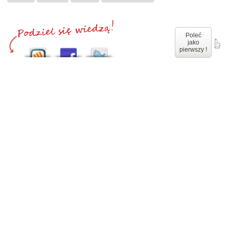
Poleć
jako
pierwszy !