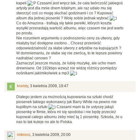
kapeli
Czasami jest wręcz tak, że cała twórczość jakiegoś
artysty jest dla mnie dnem totalnym, ale raz udało mu się
stworzyć coś co mogę słuchać godzinami i co ? Kupować
album dla jednej piosenki ? Wolę sobie jednak wybrać
Co do Amazona - trafiają się takie perełki, których koszta
wysyłki przerastają wartość albumu, więc czasem nie jest warto
po prostu.
Nie rozumiem argumentu o podnoszeniu ceny za utwory, gdy
miałyby być dostępne osobno... Chcesz przenieść
odpowiedzialność za słabe utwory z artystów na kupujących ?
W domniemaniu, że słabe się nie zwrócą, to te lepsze powinny
nadrabiać cenowo ?
Zaznaczyć jeszcze muszę, że lubię muzykę, ale ucho mam
drewniane. Od 192kbps wzwyż nie widzę różnicy pomiędzy
nośnikami jakimikolwiek a mp3
krwisty
,
3 kwietnia 2009, 19:47
Dlatego jestem za możnością kupowania na sztuki chodź
piosenek takiego wykonawcy jak Barry White na pewno nie
kupiłbym na sztuki
Czasami mam ta że usłyszę jakąś
piosenkę w filmie, która mi się spodoba i nie będę przecież
kupował całego albumu żeby mieć tą 1 piosenkę. Szkoda, że u
nas to tak kuleje no ale to Polska.
mikroos
,
3 kwietnia 2009, 20:00