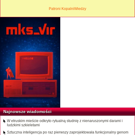
Patroni KopalniWiedzy
Najnowsze wiadomości
W etruskim mieście odkryto rytualną studnię z nienaruszonymi darami i
ludzkimi szkieletami
Sztuczna inteligencja po raz pierwszy zaprojektowała funkcjonalny genom