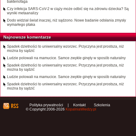
bakteriofaga
Czy infekcja SARS-CoV-2 w ciąży może odbić się na zdrowiu dziecka? Są
wyniki metaanalizy
Dodo widział świat inaczej, niż sądzono. Nowe badanie odsłania zmysły
wymarłego ptaka
Najnowsze komentarze
Spadek dzietności to uniwersalny wzorzec. Przyczyna jest prostsza, niż
można by sądzić
Ludzie polowali na mamucice. Samce zwykle ginęły w sposób naturalny
Spadek dzietności to uniwersalny wzorzec. Przyczyna jest prostsza, niż
można by sądzić
Ludzie polowali na mamucice. Samce zwykle ginęły w sposób naturalny
Spadek dzietności to uniwersalny wzorzec. Przyczyna jest prostsza, niż
można by sądzić
Polityka prywatności
|
Kontakt
Szkolenia
© Copyright 2006-2026
KopalniaWiedzy.pl