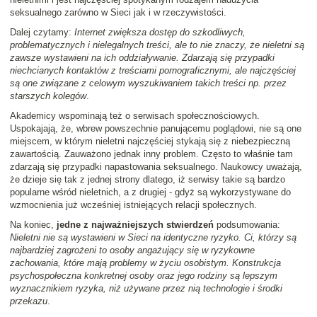
seksualnego zarówno w Sieci jak i w rzeczywistości.
Dalej czytamy:
Internet zwiększa dostęp do szkodliwych,
problematycznych i nielegalnych treści, ale to nie znaczy, że nieletni są
zawsze wystawieni na ich oddziaływanie. Zdarzają się przypadki
niechcianych kontaktów z treściami pornograficznymi, ale najczęściej
są one związane z celowym wyszukiwaniem takich treści np. przez
starszych kolegów
.
Akademicy wspominają też o serwisach społecznościowych.
Uspokajają, że, wbrew powszechnie panującemu poglądowi, nie są one
miejscem, w którym nieletni najczęściej stykają się z niebezpieczną
zawartością. Zauważono jednak inny problem. Często to właśnie tam
zdarzają się przypadki napastowania seksualnego. Naukowcy uważają,
że dzieje się tak z jednej strony dlatego, iż serwisy takie są bardzo
popularne wśród nieletnich, a z drugiej - gdyż są wykorzystywane do
wzmocnienia już wcześniej istniejących relacji społecznych.
Na koniec,
jedne z najważniejszych stwierdzeń
podsumowania:
Nieletni nie są wystawieni w Sieci na identyczne ryzyko. Ci, którzy są
najbardziej zagrożeni to osoby angażujący się w ryzykowne
zachowania, które mają problemy w życiu osobistym. Konstrukcja
psychospołeczna konkretnej osoby oraz jego rodziny są lepszym
wyznacznikiem ryzyka, niż używane przez nią technologie i środki
przekazu
.