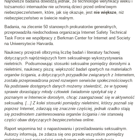
Najnowsze badania dowodzą jednak, że technologie weryfikacji wieku i
tożsamości internautów nie uchronią dzieci przed online'owym
niebezpieczeństwem, które, jak się okazuje, jest
nie większe
, niż
niebezpieczeństwo w świecie realnym.
Badania, na zlecenie 50 stanowych prokuratorów generalnych,
przeprowadziła niedochodowa organizacja Internet Safety Technical
Task Force we współpracy z Berkman Center for Internet and Society
na Uniwersytecie Harvarda.
Naukowcy przejrzeli olbrzymią liczbę badań i literatury fachowej
dotyczących najróżniejszych form seksualnego wykorzystywania
nieletnich. Podsumowując stosunki seksualne pomiędzy dorosłymi a
nieletnimi, naukowcy piszą:
większość badań opartych na materiałach
organów ścigania, a dotyczących przypadków związanych z Internetem,
została przeprowadzona przed rozwojem serwisów społecznościowych.
Na podstawie dostępnych danych możemy stwierdzić, że w typowej
sprawie dorastający młody człowiek świadomie spotykał się z
poznanym w Internecie dorosłym, chcąc zaangażować się w aktywność
seksualną. [...] Z kolei stosunki pomiędzy nieletnimi, którzy poznali się
poprzez Internet, zdarzają się znacznie częściej, jednak rzadko stają
się przedmiotem zainteresowania organów ścigania i nie stanowią
części obaw dotyczących bezpieczeństwa online
.
Raport wspomina też o napastowaniu i prześladowaniu seksualnym.
Autorzy informują, że zdarza się ono przede wszystkim pomiędzy
nieletnimi i jest najczęściej spotykanym rodzajem nadużycia