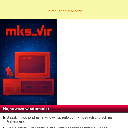
Patroni KopalniWiedzy
Najnowsze wiadomości
Blaszki mitochondrialne – nowy typ patologii w mózgach chorych na
Alzheimera