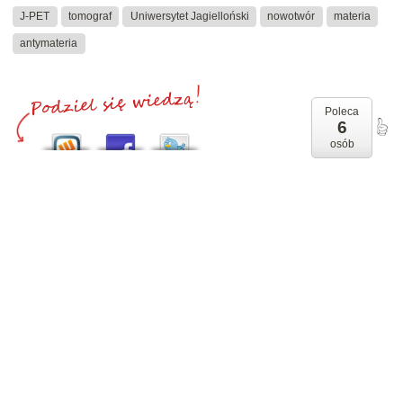
J-PET
tomograf
Uniwersytet Jagielloński
nowotwór
materia
antymateria
Poleca
6
osób