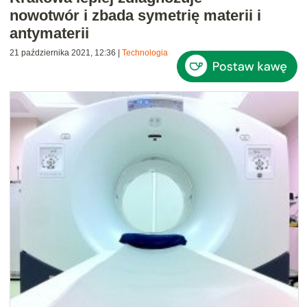
nowotwór i zbada symetrię materii i
antymaterii
21 października 2021, 12:36
|
Technologia