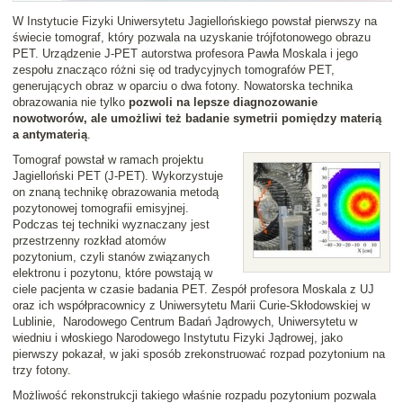
W Instytucie Fizyki Uniwersytetu Jagiellońskiego powstał pierwszy na
świecie tomograf, który pozwala na uzyskanie trójfotonowego obrazu
PET. Urządzenie J-PET autorstwa profesora Pawła Moskala i jego
zespołu znacząco różni się od tradycyjnych tomografów PET,
generujących obraz w oparciu o dwa fotony. Nowatorska technika
obrazowania nie tylko
pozwoli na lepsze diagnozowanie
nowotworów, ale umożliwi też badanie symetrii pomiędzy materią
a antymaterią
.
Tomograf powstał w ramach projektu
Jagielloński PET (J-PET). Wykorzystuje
on znaną technikę obrazowania metodą
pozytonowej tomografii emisyjnej.
Podczas tej techniki wyznaczany jest
przestrzenny rozkład atomów
pozytonium, czyli stanów związanych
elektronu i pozytonu, które powstają w
ciele pacjenta w czasie badania PET. Zespół profesora Moskala z UJ
oraz ich współpracownicy z Uniwersytetu Marii Curie-Skłodowskiej w
Lublinie, Narodowego Centrum Badań Jądrowych, Uniwersytetu w
wiedniu i włoskiego Narodowego Instytutu Fizyki Jądrowej, jako
pierwszy pokazał, w jaki sposób zrekonstruować rozpad pozytonium na
trzy fotony.
Możliwość rekonstrukcji takiego właśnie rozpadu pozytonium pozwala