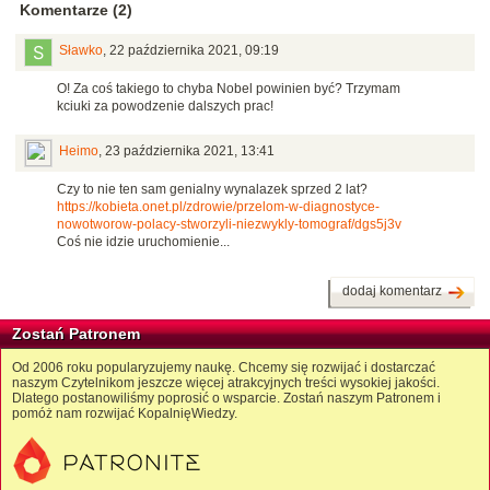
Komentarze (2)
Sławko
,
22 października 2021, 09:19
O! Za coś takiego to chyba Nobel powinien być? Trzymam
kciuki za powodzenie dalszych prac!
Heimo
,
23 października 2021, 13:41
Czy to nie ten sam genialny wynalazek sprzed 2 lat?
https://kobieta.onet.pl/zdrowie/przelom-w-diagnostyce-
nowotworow-polacy-stworzyli-niezwykly-tomograf/dgs5j3v
Coś nie idzie uruchomienie...
dodaj komentarz
Zostań Patronem
Od 2006 roku popularyzujemy naukę. Chcemy się rozwijać i dostarczać
naszym Czytelnikom jeszcze więcej atrakcyjnych treści wysokiej jakości.
Dlatego postanowiliśmy poprosić o wsparcie. Zostań naszym Patronem i
pomóż nam rozwijać KopalnięWiedzy.